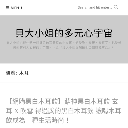
Skip
MENU
to
content
貝大小姐的多元心宇宙
貝大小姐心裡住著一個既勇敢又天真的小女孩，她愛吃、愛玩、愛寫字，也愛偷
偷觀察別人心裡的小宇宙。（原『貝大小姐與瑞餚姐の囂脂私蜜話』）
標籤:
木耳
【網購黑白木耳飲】菇神黑白木耳飲 玄
耳 X 吹雪 得過獎的黑白木耳飲 讓喝木耳
飲成為一種生活時尚！