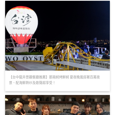
【台中龍井景觀餐廳推薦】那兩蚵烤鮮蚵 夏夜晚風搭著百萬夜
景、配海鮮熱炒及歌聲超享受！