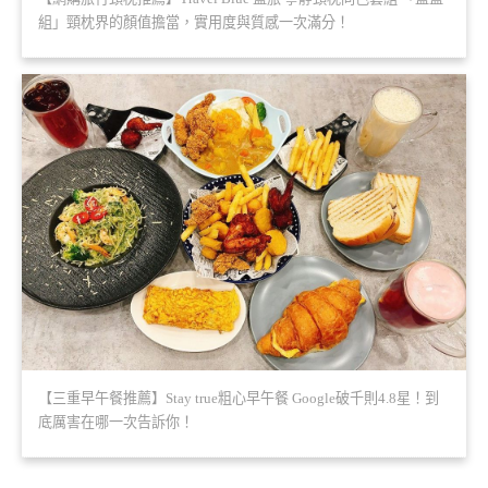
組」頸枕界的顏值擔當，實用度與質感一次滿分！
【三重早午餐推薦】Stay true粗心早午餐 Google破千則4.8星！到
底厲害在哪一次告訴你！