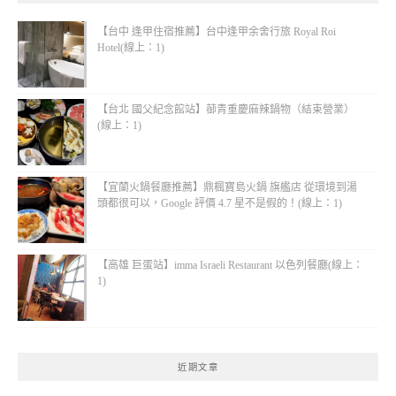
【台中 逢甲住宿推薦】台中逢甲余舍行旅 Royal Roi
Hotel(線上：1)
【台北 國父紀念館站】蓹青重慶麻辣鍋物（結束營業）
(線上：1)
【宜蘭火鍋餐廳推薦】鼎楓寶島火鍋 旗艦店 從環境到湯
頭都很可以，Google 評價 4.7 星不是假的！(線上：1)
【高雄 巨蛋站】imma Israeli Restaurant 以色列餐廳(線上：
1)
近期文章