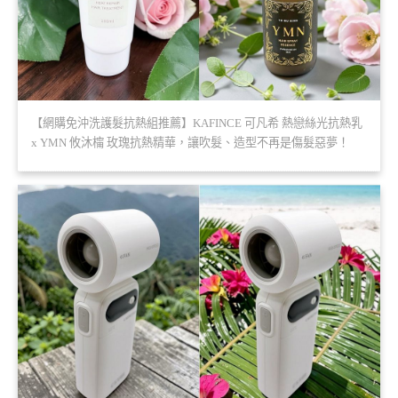
【網購免沖洗護髮抗熱組推薦】KAFINCE 可凡希 熱戀絲光抗熱乳
x YMN 攸沐橣 玫瑰抗熱精華，讓吹髮、造型不再是傷髮惡夢！