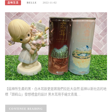
品味生活
BELLE
2022-11-02
【菇神所生產的黑、白木耳飲更是將我們拉近大自然 菇神以新社店的地
標「頭嵙山」發想禮盒的設計 黑木耳用手繪文青風…
CONTINUE READING