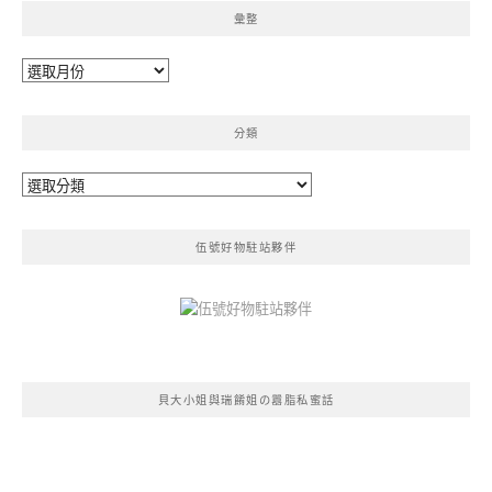
彙整
彙
整
分類
分
類
伍號好物駐站夥伴
貝大小姐與瑞餚姐の囂脂私蜜話