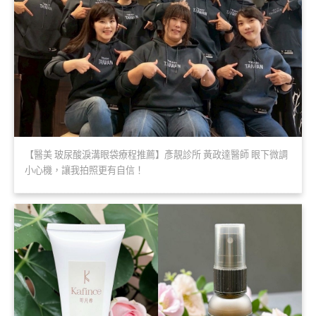
【醫美 玻尿酸淚溝眼袋療程推薦】彥靚診所 黃政達醫師 眼下微調
小心機，讓我拍照更有自信！