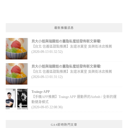
最新推播訊息
貝大小姐與瑞餚姐の囂脂私蜜話發佈新文章囉!
【台北 信義區甜點推薦】友誼冰菓室 吳興街冰店推薦
(2020-09-13 01:32:52)
貝大小姐與瑞餚姐の囂脂私蜜話發佈新文章囉!
【台北 信義區甜點推薦】友誼冰菓室 吳興街冰店推薦
(2020-09-13 01:31:12)
Trainge APP
【手機APP推薦】Trainge APP 運動界的Airbnb / 全新的運
動健身模式
(2020-09-05 22:08:36)
GA4即時熱門文章