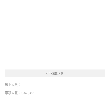
GA4瀏覽人氣
線上人數：0
累積人氣：6,348,355