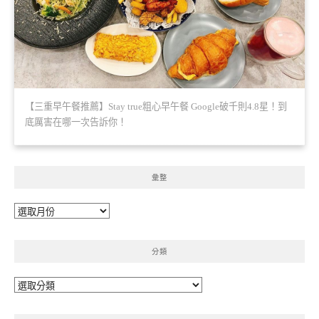
【三重早午餐推薦】Stay true粗心早午餐 Google破千則4.8星！到
底厲害在哪一次告訴你！
彙整
彙
整
分類
分
類