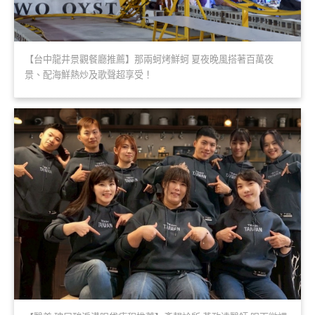
【台中龍井景觀餐廳推薦】那兩蚵烤鮮蚵 夏夜晚風搭著百萬夜
景、配海鮮熱炒及歌聲超享受！