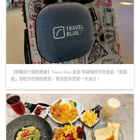
【網購旅行頸枕推薦】Travel Blue 藍旅 寧靜頸枕同色套組 「藍藍
組」頸枕界的顏值擔當，實用度與質感一次滿分！