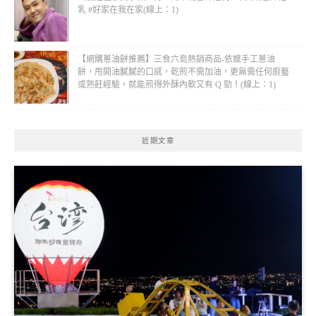
乳 #好家在我在家(線上：1)
【網購蔥油餅推薦】三食六島熱銷商品-依嬤手工蔥油
餅，甩開油膩膩的口感，乾煎不需加油，更無需任何廚藝
或熟飪經驗，就能煎得外酥內軟又有 Q 勁！(線上：1)
近期文章