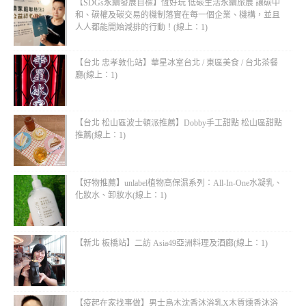
【SDGs永續發展目標】恆好玩 低碳生活永續旅展 讓碳中
和、碳權及碳交易的機制落實在每一個企業、機構，並且
人人都能開始減排的行動！(線上：1)
【台北 忠孝敦化站】華星冰室台北 / 東區美食 / 台北茶餐
廳(線上：1)
【台北 松山區波士頓派推薦】Dobby手工甜點 松山區甜點
推薦(線上：1)
【好物推薦】unlabel植物高保濕系列：All-In-One水凝乳、
化妝水、卸妝水(線上：1)
【新北 板橋站】二訪 Asia49亞洲料理及酒廊(線上：1)
【疫起在家找事做】男士烏木沈香沐浴乳X木質燻香沐浴