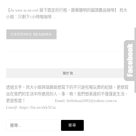
【As wise as an owl 拋下既定的行程，跟著聰明的貓頭鷹品咖啡】 貝大
小姐：只剩下1小時喝咖啡 …
CONTINUE READING
關於我
透過文字，貝大小姐與瑞餚姐想寫下的不只是吃喝玩樂的紀錄，更想寫
出在我們的生活中所遇見的人、事、物！我們想表達的不僅僅是生活，
更是態度！ Email:
bellebear2002@yahoo.com.tw
Line@: https://lin.ee/ekk5Ciu
搜
尋
關