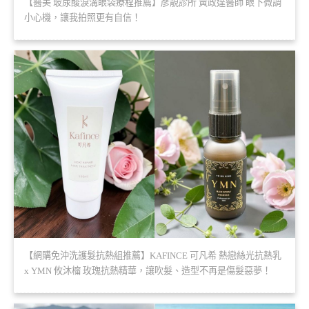
【醫美 玻尿酸淚溝眼袋療程推薦】彥靚診所 黃政達醫師 眼下微調
小心機，讓我拍照更有自信！
【網購免沖洗護髮抗熱組推薦】KAFINCE 可凡希 熱戀絲光抗熱乳
x YMN 攸沐橣 玫瑰抗熱精華，讓吹髮、造型不再是傷髮惡夢！