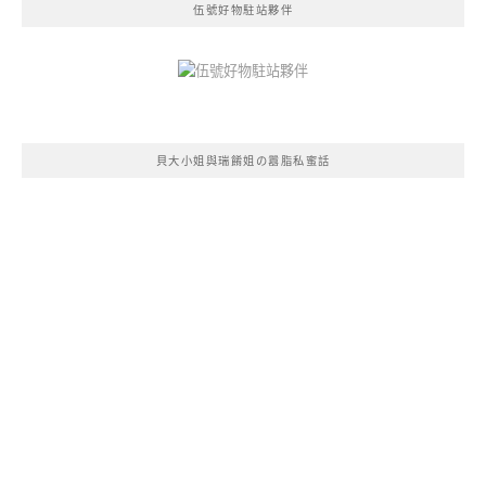
伍號好物駐站夥伴
貝大小姐與瑞餚姐の囂脂私蜜話