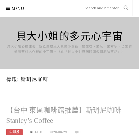
Skip
MENU
to
content
貝大小姐的多元心宇宙
貝大小姐心裡住著一個既勇敢又天真的小女孩，她愛吃、愛玩、愛寫字，也愛偷
偷觀察別人心裡的小宇宙。（原『貝大小姐與瑞餚姐の囂脂私蜜話』）
標籤:
斯玬尼咖啡
【台中 東區咖啡館推薦】斯玬尼咖啡
Stanley’s Coffee
中彰投
BELLE
2020-08-29
0