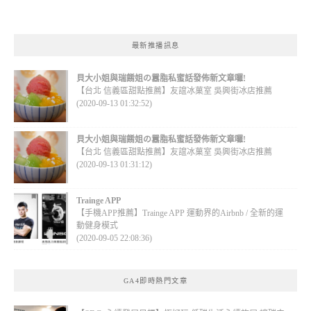
最新推播訊息
貝大小姐與瑞餚姐の囂脂私蜜話發佈新文章囉!
【台北 信義區甜點推薦】友誼冰菓室 吳興街冰店推薦
(2020-09-13 01:32:52)
貝大小姐與瑞餚姐の囂脂私蜜話發佈新文章囉!
【台北 信義區甜點推薦】友誼冰菓室 吳興街冰店推薦
(2020-09-13 01:31:12)
Trainge APP
【手機APP推薦】Trainge APP 運動界的Airbnb / 全新的運
動健身模式
(2020-09-05 22:08:36)
GA4即時熱門文章