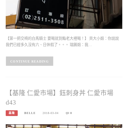
【第一把交椅的白馬騎士 要喝就到鮨老大裡喝！】 貝大小姐：你說說
我們已經多久沒有六、日休假了。。。 瑞餚姐：我…
CONTINUE READING
【基隆 仁愛市場】鈺刺身丼 仁愛市場
d43
基隆
BELLE
2018-03-04
0