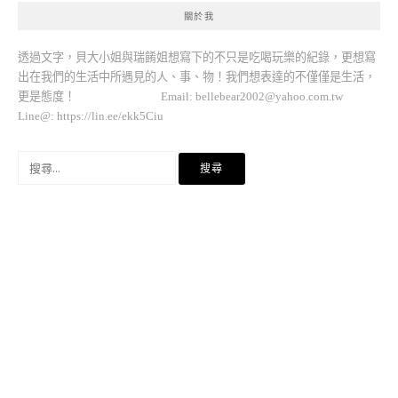
關於我
透過文字，貝大小姐與瑞餚姐想寫下的不只是吃喝玩樂的紀錄，更想寫
出在我們的生活中所遇見的人、事、物！我們想表達的不僅僅是生活，
更是態度！ Email:
bellebear2002@yahoo.com.tw
Line@: https://lin.ee/ekk5Ciu
搜
尋
關
鍵
字: