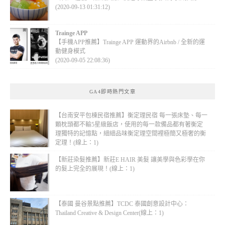
(2020-09-13 01:31:12)
Trainge APP
【手機APP推薦】Trainge APP 運動界的Airbnb / 全新的運
動健身模式
(2020-09-05 22:08:36)
GA4即時熱門文章
【台南安平包棟民宿推薦】衡定理民宿 每一張床墊、每一
顆枕頭都不輸5星級飯店，使用的每一款備品都有著衡定
理獨特的記憶點，細細品味衡定理空間裡極簡又極奢的衡
定理！(線上：1)
【新莊染髮推薦】新莊E HAIR 美髮 讓美學與色彩學在你
的髮上完全的展現！(線上：1)
【泰國 曼谷景點推薦】TCDC 泰國創意設計中心：
Thailand Creative & Design Center(線上：1)