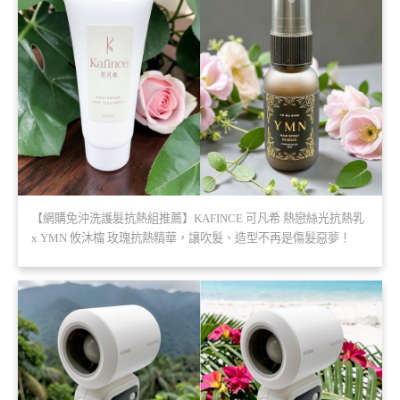
【網購免沖洗護髮抗熱組推薦】KAFINCE 可凡希 熱戀絲光抗熱乳
x YMN 攸沐橣 玫瑰抗熱精華，讓吹髮、造型不再是傷髮惡夢！