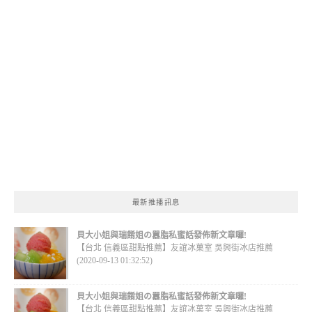
最新推播訊息
貝大小姐與瑞餚姐の囂脂私蜜話發佈新文章囉!
【台北 信義區甜點推薦】友誼冰菓室 吳興街冰店推薦
(2020-09-13 01:32:52)
貝大小姐與瑞餚姐の囂脂私蜜話發佈新文章囉!
【台北 信義區甜點推薦】友誼冰菓室 吳興街冰店推薦