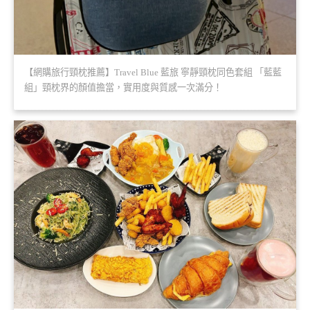
【網購旅行頸枕推薦】Travel Blue 藍旅 寧靜頸枕同色套組 「藍藍
組」頸枕界的顏值擔當，實用度與質感一次滿分！