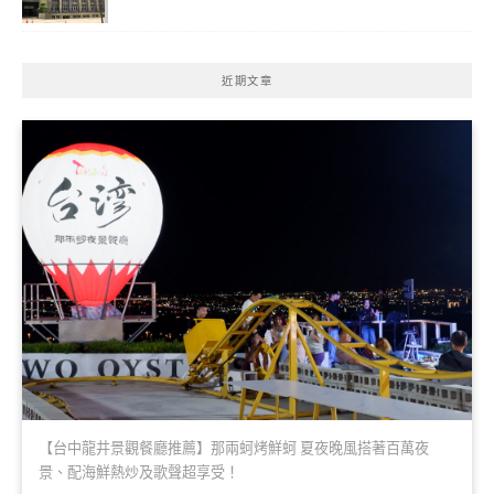
近期文章
【台中龍井景觀餐廳推薦】那兩蚵烤鮮蚵 夏夜晚風搭著百萬夜
景、配海鮮熱炒及歌聲超享受！