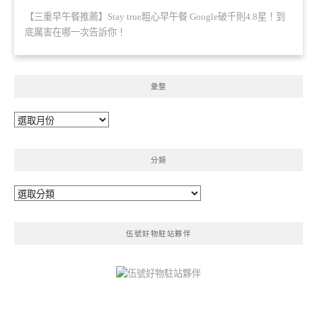
【三重早午餐推薦】Stay true粗心早午餐 Google破千則4.8星！到
底厲害在哪一次告訴你！
彙整
彙
整
分類
分
類
伍號好物駐站夥伴