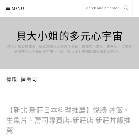
Skip
MENU
to
content
貝大小姐的多元心宇宙
貝大小姐心裡住著一個既勇敢又天真的小女孩，她愛吃、愛玩、愛寫字，也愛偷
偷觀察別人心裡的小宇宙。（原『貝大小姐與瑞餚姐の囂脂私蜜話』）
標籤:
握壽司
【新北 新莊日本料理推薦】悅勝 丼飯、
生魚片、壽司專賣店-新莊店 新莊丼飯推
薦