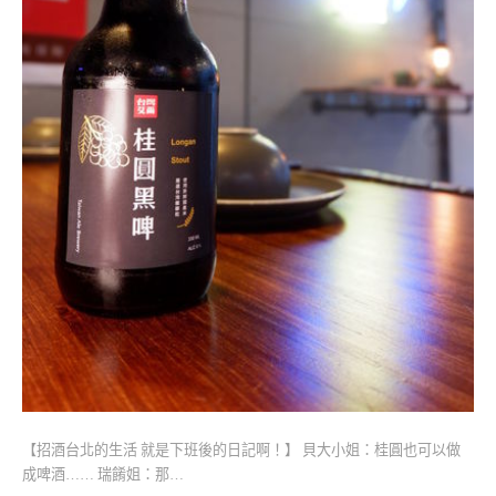
【招酒台北的生活 就是下班後的日記啊！】 貝大小姐：桂圓也可以做
成啤酒…… 瑞餚姐：那…