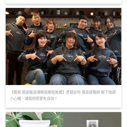
【醫美 玻尿酸淚溝眼袋療程推薦】彥靚診所 黃政達醫師 眼下微調
小心機，讓我拍照更有自信！