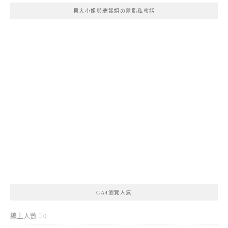
貝大小姐與瑞餚姐の囂脂私蜜話
GA4瀏覽人氣
線上人數：0