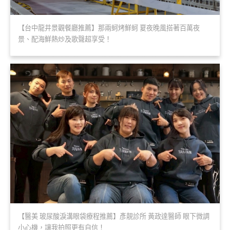
【台中龍井景觀餐廳推薦】那兩蚵烤鮮蚵 夏夜晚風搭著百萬夜
景、配海鮮熱炒及歌聲超享受！
【醫美 玻尿酸淚溝眼袋療程推薦】彥靚診所 黃政達醫師 眼下微調
小心機，讓我拍照更有自信！