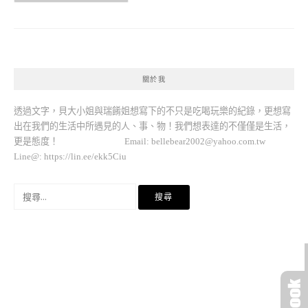
關於我
透過文字，貝大小姐與瑞餚姐想寫下的不只是吃喝玩樂的紀錄，更想寫
出在我們的生活中所遇見的人、事、物！我們想表達的不僅僅是生活，
更是態度！ Email:
bellebear2002@yahoo.com.tw
Line@: https://lin.ee/ekk5Ciu
搜
尋
關
鍵
字: