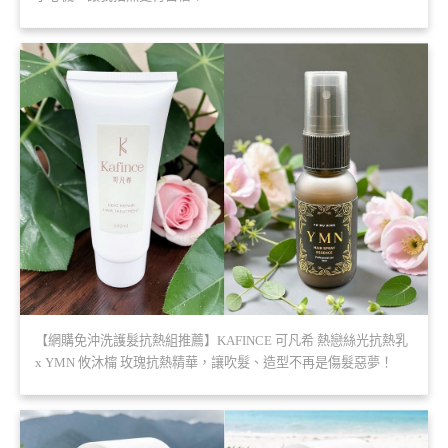
【網購免沖洗護髮抗熱組推薦】KAFINCE 可凡希 熱戀絲光抗熱乳
x YMN 攸沐橣 玫瑰抗熱精華，讓吹髮、造型不再是傷髮惡夢！