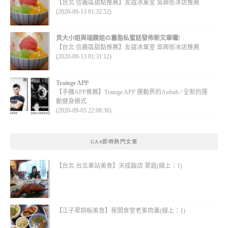
【台北 信義區甜點推薦】友誼冰菓室 吳興街冰店推薦
(2020-09-13 01:32:52)
貝大小姐與瑞餚姐の囂脂私蜜話發佈新文章囉!
【台北 信義區甜點推薦】友誼冰菓室 吳興街冰店推薦
(2020-09-13 01:31:12)
Trainge APP
【手機APP推薦】Trainge APP 運動界的Airbnb / 全新的運
動健身模式
(2020-09-05 22:08:36)
GA4即時熱門文章
【台北 台北車站美食】天成飯店 翠庭(線上：1)
【江子翠銅板美食】夜間食堂老爹肉羹(線上：1)