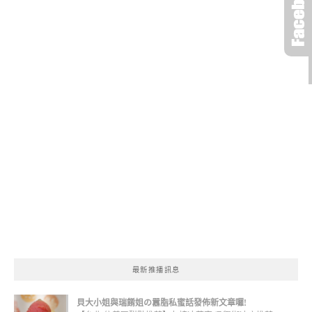
最新推播訊息
貝大小姐與瑞餚姐の囂脂私蜜話發佈新文章囉!