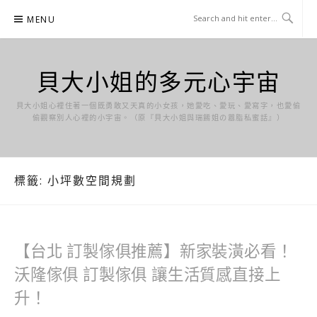
Skip
MENU
to
content
貝大小姐的多元心宇宙
貝大小姐心裡住著一個既勇敢又天真的小女孩，她愛吃、愛玩、愛寫字，也愛偷
偷觀察別人心裡的小宇宙。（原『貝大小姐與瑞餚姐の囂脂私蜜話』）
標籤:
小坪數空間規劃
【台北 訂製傢俱推薦】新家裝潢必看！
沃隆傢俱 訂製傢俱 讓生活質感直接上
升！