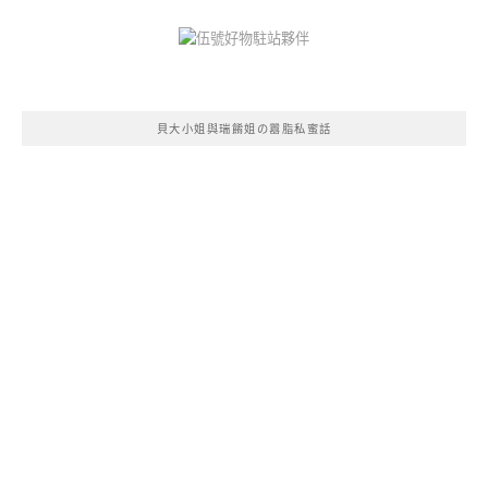
貝大小姐與瑞餚姐の囂脂私蜜話