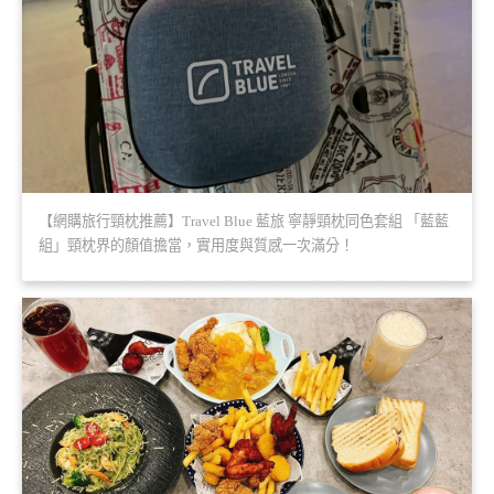
【網購旅行頸枕推薦】Travel Blue 藍旅 寧靜頸枕同色套組 「藍藍
組」頸枕界的顏值擔當，實用度與質感一次滿分！