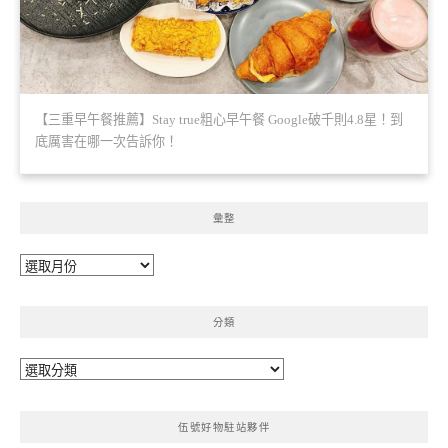
【三重早午餐推薦】Stay true粗心早午餐 Google破千則4.8星！到
底厲害在哪一次告訴你！
彙整
彙
整
分類
分
類
伍號好物駐站夥伴