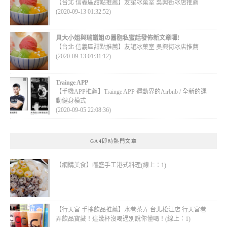
【台北 信義區甜點推薦】友誼冰菓室 吳興街冰店推薦
(2020-09-13 01:32:52)
貝大小姐與瑞餚姐の囂脂私蜜話發佈新文章囉!
【台北 信義區甜點推薦】友誼冰菓室 吳興街冰店推薦
(2020-09-13 01:31:12)
Trainge APP
【手機APP推薦】Trainge APP 運動界的Airbnb / 全新的運
動健身模式
(2020-09-05 22:08:36)
GA4即時熱門文章
【網購美食】嚐盛手工港式料理(線上：1)
【行天宮 手搖飲品推薦】水巷茶弄 台北松江店 行天宮巷
弄飲品寶藏！這幾杯沒喝過別說你懂喝！(線上：1)