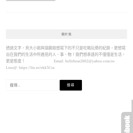
關於我
透過文字，貝大小姐與瑞餚姐想寫下的不只是吃喝玩樂的紀錄，更想寫
出在我們的生活中所遇見的人、事、物！我們想表達的不僅僅是生活，
更是態度！ Email:
bellebear2002@yahoo.com.tw
Line@: https://lin.ee/ekk5Ciu
搜
尋
關
鍵
字: