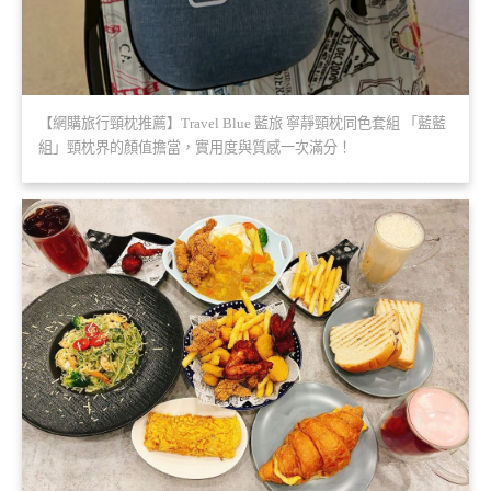
【網購旅行頸枕推薦】Travel Blue 藍旅 寧靜頸枕同色套組 「藍藍
組」頸枕界的顏值擔當，實用度與質感一次滿分！