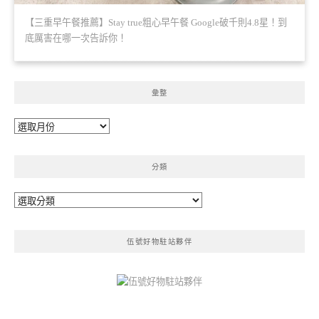
【三重早午餐推薦】Stay true粗心早午餐 Google破千則4.8星！到
底厲害在哪一次告訴你！
彙整
彙
整
分類
分
類
伍號好物駐站夥伴