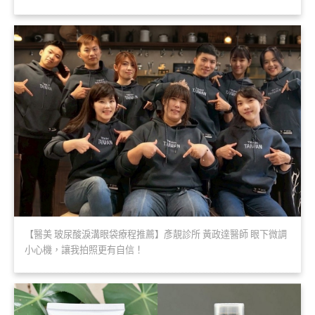
【醫美 玻尿酸淚溝眼袋療程推薦】彥靚診所 黃政達醫師 眼下微調
小心機，讓我拍照更有自信！