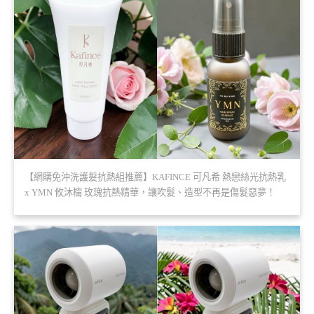
【網購免沖洗護髮抗熱組推薦】KAFINCE 可凡希 熱戀絲光抗熱乳
x YMN 攸沐橣 玫瑰抗熱精華，讓吹髮、造型不再是傷髮惡夢！