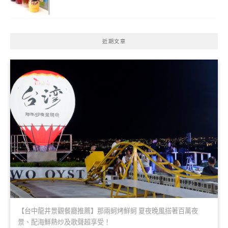
近期文章
【台中龍井景觀餐廳推薦】那兩蚵烤鮮蚵 夏夜晚風搭著百萬夜
景、配海鮮熱炒及歌聲超享受！