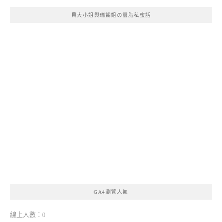
貝大小姐與瑞餚姐の囂脂私蜜話
GA4瀏覽人氣
線上人數：0