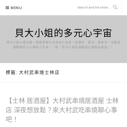
Skip
MENU
to
content
貝大小姐的多元心宇宙
貝大小姐心裡住著一個既勇敢又天真的小女孩，她愛吃、愛玩、愛寫字，也愛偷
偷觀察別人心裡的小宇宙。（原『貝大小姐與瑞餚姐の囂脂私蜜話』）
標籤:
大村武串燒士林店
【士林 居酒屋】大村武串燒居酒屋 士林
店 深夜想放鬆？來大村武吃串燒聊心事
吧！