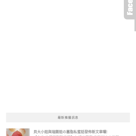
最新推播訊息
貝大小姐與瑞餚姐の囂脂私蜜話發佈新文章囉!