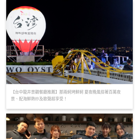
【台中龍井景觀餐廳推薦】那兩蚵烤鮮蚵 夏夜晚風搭著百萬夜
景、配海鮮熱炒及歌聲超享受！