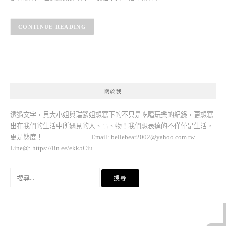
CONTINUE READING
關於我
透過文字，貝大小姐與瑞餚姐想寫下的不只是吃喝玩樂的紀錄，更想寫
出在我們的生活中所遇見的人、事、物！我們想表達的不僅僅是生活，
更是態度！ Email:
bellebear2002@yahoo.com.tw
Line@: https://lin.ee/ekk5Ciu
搜
尋
關
鍵
字: