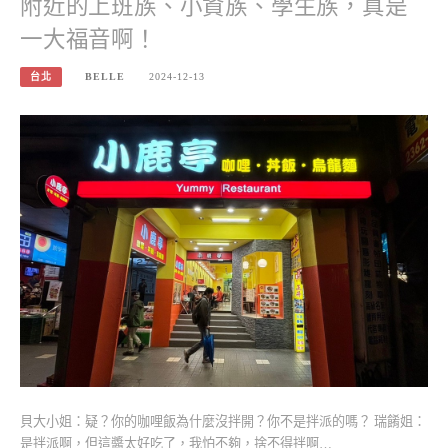
附近的上班族、小資族、學生族，真是
一大福音啊！
台北
BELLE
2024-12-13
貝大小姐：疑？你的咖哩飯為什麼沒拌開？你不是拌派的嗎？ 瑞餚姐：
是拌派啊，但這醬太好吃了，我怕不夠，捨不得拌啊…