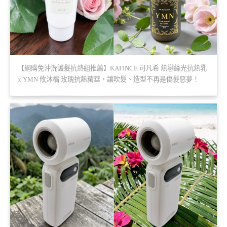
【網購免沖洗護髮抗熱組推薦】KAFINCE 可凡希 熱戀絲光抗熱乳
x YMN 攸沐橣 玫瑰抗熱精華，讓吹髮、造型不再是傷髮惡夢！