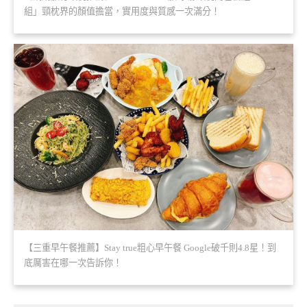
組」頸枕界的顏值擔當，實用度與質感一次滿分！
【三重早午餐推薦】Stay true粗心早午餐 Google破千則4.8星！到
底厲害在哪一次告訴你！