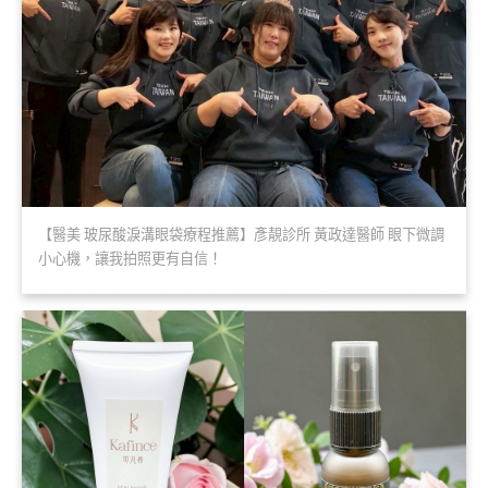
【醫美 玻尿酸淚溝眼袋療程推薦】彥靚診所 黃政達醫師 眼下微調
小心機，讓我拍照更有自信！