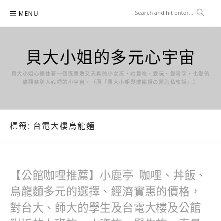
Skip
MENU
to
content
貝大小姐的多元心宇宙
貝大小姐心裡住著一個既勇敢又天真的小女孩，她愛吃、愛玩、愛寫字，也愛偷
偷觀察別人心裡的小宇宙。（原『貝大小姐與瑞餚姐の囂脂私蜜話』）
標籤:
台電大樓烏龍麵
【公館咖哩推薦】小鹿亭 咖哩、丼飯、
烏龍麵多元的選擇、經濟實惠的價格，
對台大、師大的學生及台電大樓及公館