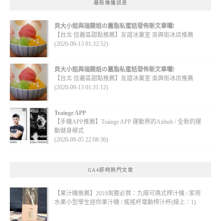
最新推播訊息
貝大小姐與瑞餚姐の囂脂私蜜話發佈新文章囉!
【台北 信義區甜點推薦】友誼冰菓室 吳興街冰店推薦
(2020-09-13 01:32:52)
貝大小姐與瑞餚姐の囂脂私蜜話發佈新文章囉!
【台北 信義區甜點推薦】友誼冰菓室 吳興街冰店推薦
(2020-09-13 01:31:12)
Trainge APP
【手機APP推薦】Trainge APP 運動界的Airbnb / 全新的運
動健身模式
(2020-09-05 22:08:36)
GA4即時熱門文章
【果汁機推薦】2019淘寶必買：九陽可擕式榨汁機 / 家用
水果小型學生迷你果汁機 / 搖搖杯電動榨汁杯(線上：1)