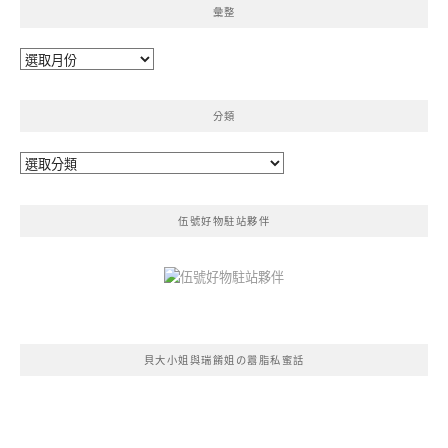
彙整
彙
整
分類
分
類
伍號好物駐站夥伴
貝大小姐與瑞餚姐の囂脂私蜜話