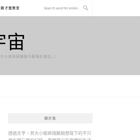
貝餚才藝教室
宇宙
貝大小姐與瑞餚姐の囂脂私蜜話』）
關於我
透過文字，貝大小姐與瑞餚姐想寫下的不只