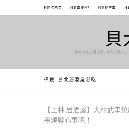
Skip
貝餚吃吃吃
貝餚去哪兒?
貝餚瞎拼去
貝
to
content
貝
貝大小姐心裡住著一個既勇敢又天
標籤:
台北居酒屋必吃
【士林 居酒屋】大村武串燒
串燒聊心事吧！