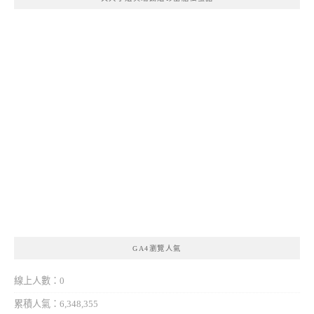
GA4瀏覽人氣
線上人數：0
累積人氣：6,348,355