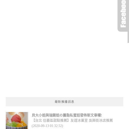
最新推播訊息
貝大小姐與瑞餚姐の囂脂私蜜話發佈新文章囉!
【台北 信義區甜點推薦】友誼冰菓室 吳興街冰店推薦
(2020-09-13 01:32:52)