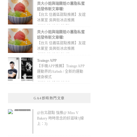
貝大小姐與瑞餚姐の囂脂私蜜
話發佈新文章囉!
【台北 信義區甜點推薦】友誼
冰菓室 吳興街冰店推薦
(2020-09-13 01:32:52)
貝大小姐與瑞餚姐の囂脂私蜜
話發佈新文章囉!
【台北 信義區甜點推薦】友誼
冰菓室 吳興街冰店推薦
(2020-09-13 01:31:12)
Trainge APP
【手機APP推薦】Trainge APP
運動界的Airbnb / 全新的運動
健身模式
(2020-09-05 22:08:36)
GA4即時熱門文章
@台北甜點 強推@ Miss V
Bakery 時時思念的好滋味!(線
上：3)