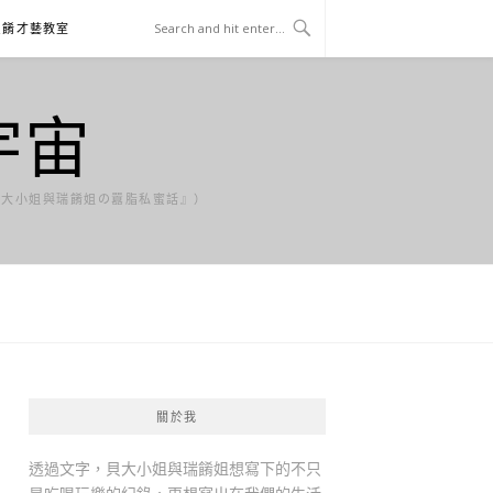
貝餚才藝教室
宇宙
貝大小姐與瑞餚姐の囂脂私蜜話』）
關於我
透過文字，貝大小姐與瑞餚姐想寫下的不只