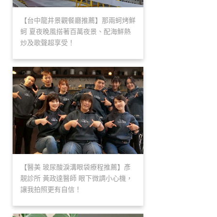
【台中龍井景觀餐廳推薦】那兩蚵烤鮮
蚵 夏夜晚風搭著百萬夜景、配海鮮熱
炒及歌聲超享受！
【醫美 玻尿酸淚溝眼袋療程推薦】彥
靚診所 黃政達醫師 眼下微調小心機，
讓我拍照更有自信！