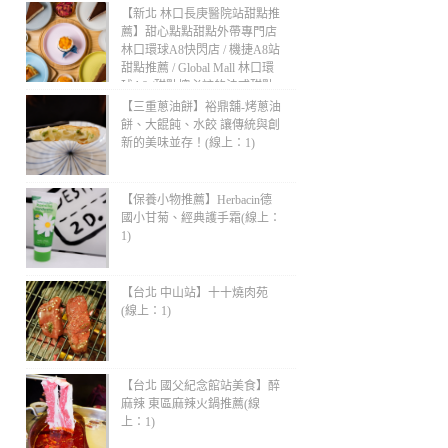
【新北 林口長庚醫院站甜點推
薦】甜心點點甜點外帶專門店
林口環球A8快閃店 / 機捷A8站
甜點推薦 / Global Mall 林口環
球A8 /甜點控必訪的法式甜點
新品牌 / 下午茶推薦(線上：2)
【三重蔥油餅】裕鼎舖-烤蔥油
餅、大餛飩、水餃 讓傳統與創
新的美味並存！(線上：1)
【保養小物推薦】Herbacin德
國小甘菊、經典護手霜(線上：
1)
【台北 中山站】十十燒肉苑
(線上：1)
【台北 國父紀念館站美食】醉
麻辣 東區麻辣火鍋推薦(線
上：1)