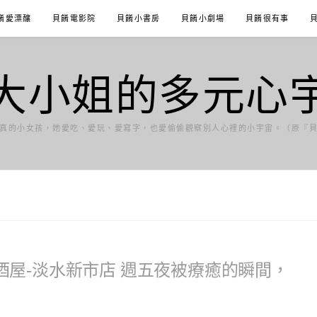
餚愛漂釀
貝餚電影院
貝餚小書房
貝餚小劇場
貝餚很有事
大小姐的多元心
真的小女孩，她愛吃、愛玩、愛寫字，也愛偷偷觀察別人心裡的小宇宙。（原『
屋-淡水新市店 週五夜被療癒的瞬間，