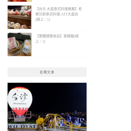
【台北 大直泰式料理推薦】老
椰兄新泰式料理-ATT大直店
(線上：1)
【實體通路食品】香積麵(線
上：1)
近期文章