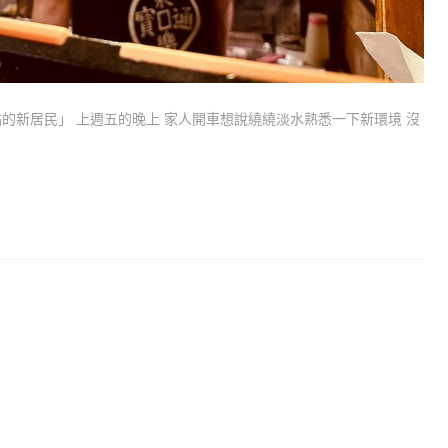
的新居民」 上週五的晚上 家人開車想說繞繞淡水熟悉一下新環境 沒