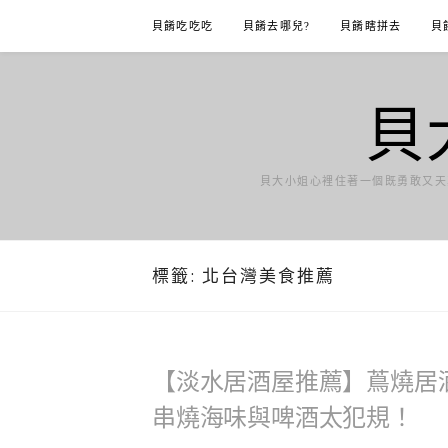
Skip
貝餚吃吃吃
貝餚去哪兒?
貝餚瞎拼去
貝
to
content
貝
貝大小姐心裡住著一個既勇敢又天
標籤:
北台灣美食推薦
【淡水居酒屋推薦】蔦燒居酒
串燒海味與啤酒太犯規！