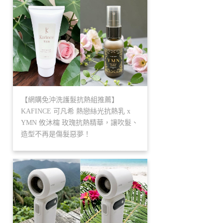
【網購免沖洗護髮抗熱組推薦】
KAFINCE 可凡希 熱戀絲光抗熱乳 x
YMN 攸沐橣 玫瑰抗熱精華，讓吹髮、
造型不再是傷髮惡夢！