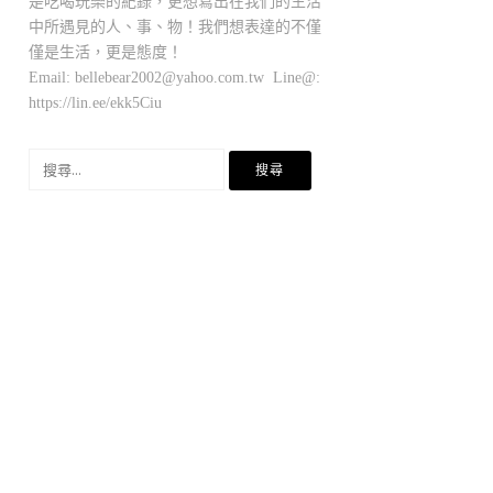
是吃喝玩樂的紀錄，更想寫出在我們的生活
中所遇見的人、事、物！我們想表達的不僅
僅是生活，更是態度！
Email:
bellebear2002@yahoo.com.tw
Line@:
https://lin.ee/ekk5Ciu
搜
尋
關
鍵
字: