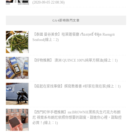
(2020-09-05 22:08:36)
GA4即時熱門文章
【泰國 曼谷美食】哇萊篷餐廳 เรืองฤทธิ์ ซีฟู้ด Ruengrit
Seafood(線上：2)
【好物推薦】 澳洲 QUINCE 100%純單方精油(線上：1)
【疫起在家找事做】撰寫教養書 #好家在我在家(線上：1)
【西門町伴手禮推薦】mr.BROWNIE黑熊先生巧克力布朗
尼 視覺系布朗尼依照你想要的甜度，甜進你心裡，甜點控
必買！(線上：1)