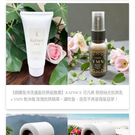
【網購免沖洗護髮抗熱組推薦】KAFINCE 可凡希 熱戀絲光抗熱乳
x YMN 攸沐橣 玫瑰抗熱精華，讓吹髮、造型不再是傷髮惡夢！