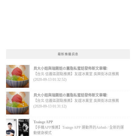
最新推播訊息
貝大小姐與瑞餚姐の囂脂私蜜話發佈新文章囉!
【台北 信義區甜點推薦】友誼冰菓室 吳興街冰店推薦
(2020-09-13 01:32:52)
貝大小姐與瑞餚姐の囂脂私蜜話發佈新文章囉!
【台北 信義區甜點推薦】友誼冰菓室 吳興街冰店推薦
(2020-09-13 01:31:12)
Trainge APP
【手機APP推薦】Trainge APP 運動界的Airbnb / 全新的運
動健身模式