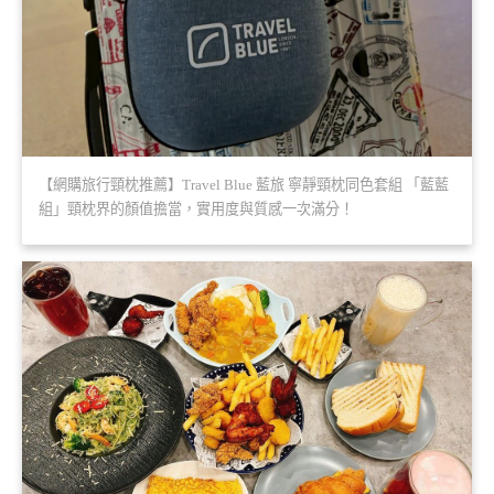
【網購旅行頸枕推薦】Travel Blue 藍旅 寧靜頸枕同色套組 「藍藍
組」頸枕界的顏值擔當，實用度與質感一次滿分！