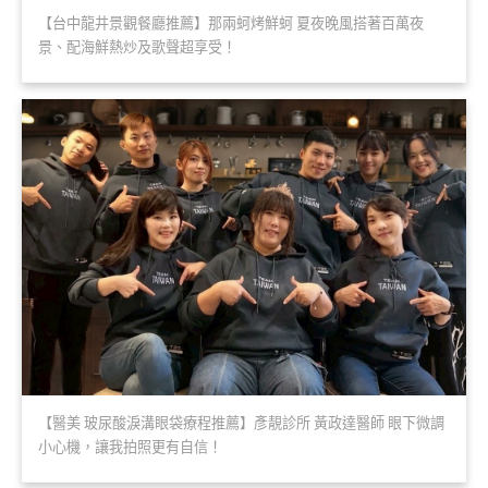
【台中龍井景觀餐廳推薦】那兩蚵烤鮮蚵 夏夜晚風搭著百萬夜
景、配海鮮熱炒及歌聲超享受！
【醫美 玻尿酸淚溝眼袋療程推薦】彥靚診所 黃政達醫師 眼下微調
小心機，讓我拍照更有自信！