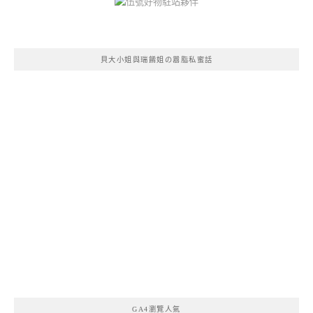
貝大小姐與瑞餚姐の囂脂私蜜話
GA4瀏覽人氣