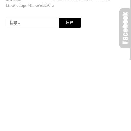
Line@: https://lin.ee/ekk5Ciu
搜
尋
關
鍵
字: