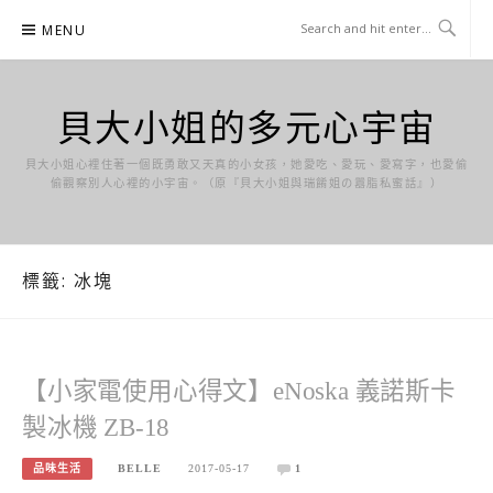
Skip
MENU
to
content
貝大小姐的多元心宇宙
貝大小姐心裡住著一個既勇敢又天真的小女孩，她愛吃、愛玩、愛寫字，也愛偷
偷觀察別人心裡的小宇宙。（原『貝大小姐與瑞餚姐の囂脂私蜜話』）
標籤:
冰塊
【小家電使用心得文】eNoska 義諾斯卡
製冰機 ZB-18
品味生活
BELLE
2017-05-17
1