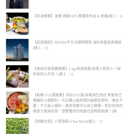
【好油推薦】油豐 德國100%黑種草籽油 & 食譜(線上：1)
【投資理財】MSQM/平方米國際開發 海外房產投資講座
(線上：1)
【東區約會餐廳推薦】L’age熟成餐廳 給情人和家人一個
約會的小天地！(線上：1)
【板橋 小火鍋推薦】同伙小火鍋 板橋漢生西店 煮著自己
專屬的火鍋配料，不必費心跟老闆討論哪些想吃、哪些不
要，不只是火鍋料，連青菜都可以自己選擇，對於肉肉的
誘惑力毫無招架，想要雙倍的肉量也是輕鬆點選！(線
上：1)
【桃園住宿】六星旅館 6 Star Motel(線上：1)