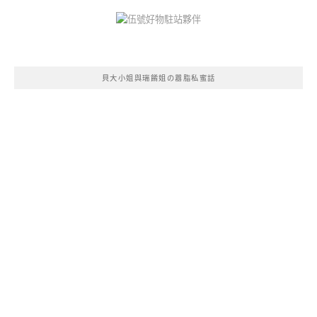
貝大小姐與瑞餚姐の囂脂私蜜話