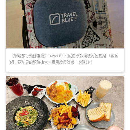
【網購旅行頸枕推薦】Travel Blue 藍旅 寧靜頸枕同色套組 「藍藍
組」頸枕界的顏值擔當，實用度與質感一次滿分！