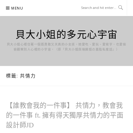
Skip
MENU
to
content
貝大小姐的多元心宇宙
貝大小姐心裡住著一個既勇敢又天真的小女孩，她愛吃、愛玩、愛寫字，也愛偷
偷觀察別人心裡的小宇宙。（原『貝大小姐與瑞餚姐の囂脂私蜜話』）
標籤:
共情力
【誰教會我的一件事】 共情力，教會我
的一件事 ft. 擁有得天獨厚共情力的平面
設計師JD