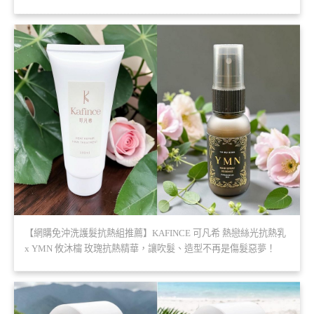
【網購免沖洗護髮抗熱組推薦】KAFINCE 可凡希 熱戀絲光抗熱乳
x YMN 攸沐橣 玫瑰抗熱精華，讓吹髮、造型不再是傷髮惡夢！