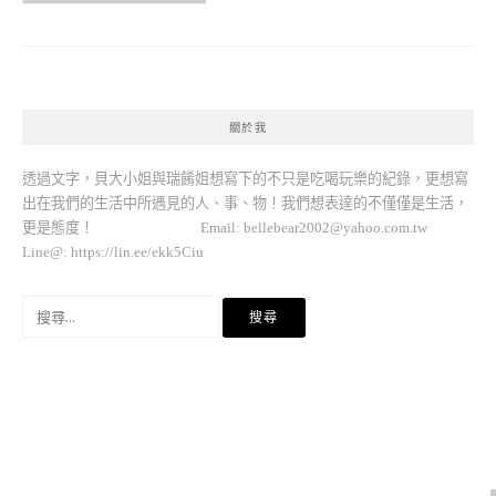
關於我
透過文字，貝大小姐與瑞餚姐想寫下的不只是吃喝玩樂的紀錄，更想寫
出在我們的生活中所遇見的人、事、物！我們想表達的不僅僅是生活，
更是態度！ Email:
bellebear2002@yahoo.com.tw
Line@: https://lin.ee/ekk5Ciu
搜
尋
關
鍵
字: