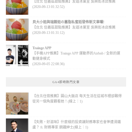
【台北 信義區甜點推薦】友誼冰菓室 吳興街冰店推薦
(2020-09-13 01:32:52)
貝大小姐與瑞餚姐の囂脂私蜜話發佈新文章囉!
【台北 信義區甜點推薦】友誼冰菓室 吳興街冰店推薦
(2020-09-13 01:31:12)
Trainge APP
【手機APP推薦】Trainge APP 運動界的Airbnb / 全新的運
動健身模式
(2020-09-05 22:08:36)
GA4即時熱門文章
【台北住宿推薦】圓山大飯店 每天生活在這城市裡卻難得
從另一個角度觀看她！(線上：1)
【失敗，好滋味】什麼樣的投資讓財務專家也會慘遭滑鐵
盧？ ft. 財務專家 鋼鐵紳士(線上：1)