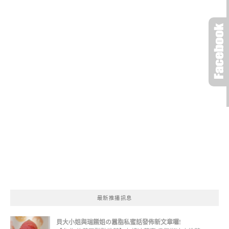
最新推播訊息
貝大小姐與瑞餚姐の囂脂私蜜話發佈新文章囉!