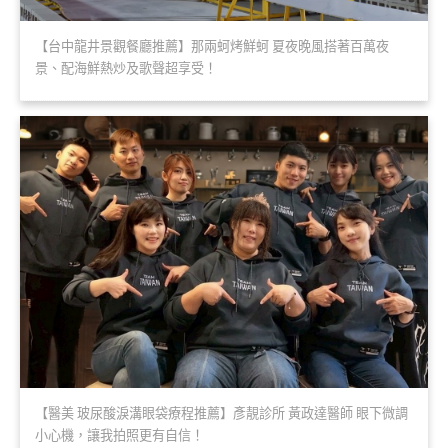
【台中龍井景觀餐廳推薦】那兩蚵烤鮮蚵 夏夜晚風搭著百萬夜
景、配海鮮熱炒及歌聲超享受！
【醫美 玻尿酸淚溝眼袋療程推薦】彥靚診所 黃政達醫師 眼下微調
小心機，讓我拍照更有自信！