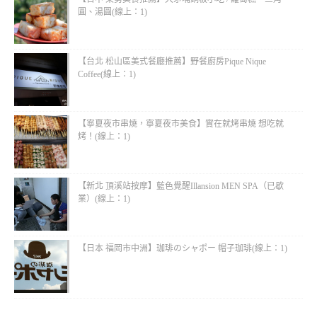
圓、湯圓(線上：1)
【台北 松山區美式餐廳推薦】野餐廚房Pique Nique
Coffee(線上：1)
【寧夏夜市串燒，寧夏夜市美食】實在就烤串燒 想吃就
烤！(線上：1)
【新北 頂溪站按摩】藍色覺醒Illansion MEN SPA（已歇
業）(線上：1)
【日本 福岡市中洲】珈琲のシャポー 帽子珈琲(線上：1)