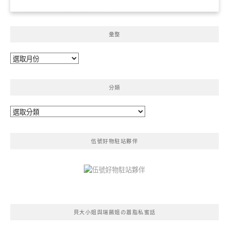
彙整
彙
整
分類
分
類
伍號好物駐站夥伴
貝大小姐與瑞餚姐の囂脂私蜜話