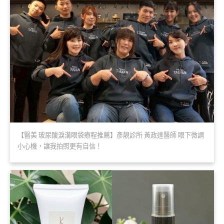
【醫美 玻尿酸淚溝眼袋療程推薦】彥靚診所 黃政達醫師 眼下微調
小心機，讓我拍照更有自信！