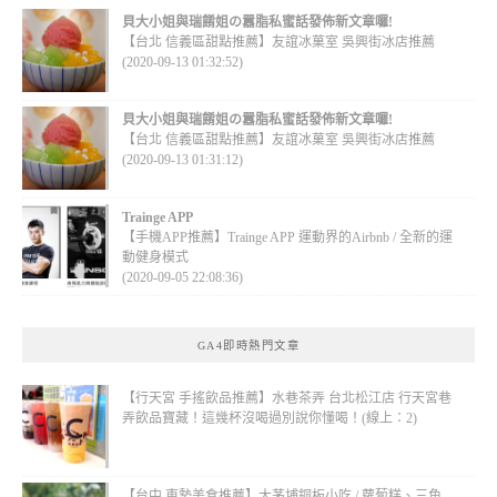
貝大小姐與瑞餚姐の囂脂私蜜話發佈新文章囉!
【台北 信義區甜點推薦】友誼冰菓室 吳興街冰店推薦
(2020-09-13 01:32:52)
貝大小姐與瑞餚姐の囂脂私蜜話發佈新文章囉!
【台北 信義區甜點推薦】友誼冰菓室 吳興街冰店推薦
(2020-09-13 01:31:12)
Trainge APP
【手機APP推薦】Trainge APP 運動界的Airbnb / 全新的運
動健身模式
(2020-09-05 22:08:36)
GA4即時熱門文章
【行天宮 手搖飲品推薦】水巷茶弄 台北松江店 行天宮巷
弄飲品寶藏！這幾杯沒喝過別說你懂喝！(線上：2)
【台中 東勢美食推薦】大茅埔銅板小吃 / 蘿蔔糕、三角