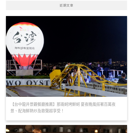
近期文章
【台中龍井景觀餐廳推薦】那兩蚵烤鮮蚵 夏夜晚風搭著百萬夜
景、配海鮮熱炒及歌聲超享受！