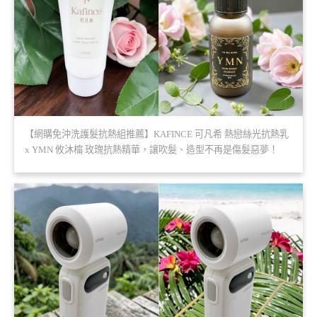
【網購免沖洗護髮抗熱組推薦】KAFINCE 可凡希 熱戀絲光抗熱乳
x YMN 攸沐橣 玫瑰抗熱精華，讓吹髮、造型不再是傷髮惡夢！