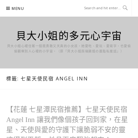
Skip
MENU
to
content
貝大小姐的多元心宇宙
貝大小姐心裡住著一個既勇敢又天真的小女孩，她愛吃、愛玩、愛寫字，也愛偷
偷觀察別人心裡的小宇宙。（原『貝大小姐與瑞餚姐の囂脂私蜜話』）
標籤:
七星天使民宿 ANGEL INN
【花蓮 七星潭民宿推薦】七星天使民宿
Angel Inn 讓我們像個孩子回到家，在星
星、天使與愛的守護下讓脆弱不安的靈