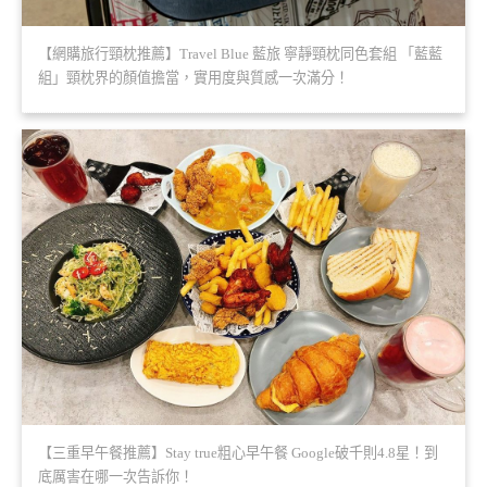
【網購旅行頸枕推薦】Travel Blue 藍旅 寧靜頸枕同色套組 「藍藍
組」頸枕界的顏值擔當，實用度與質感一次滿分！
【三重早午餐推薦】Stay true粗心早午餐 Google破千則4.8星！到
底厲害在哪一次告訴你！