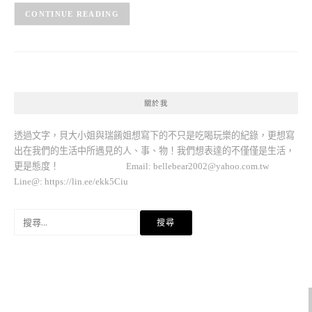
CONTINUE READING
關於我
透過文字，貝大小姐與瑞餚姐想寫下的不只是吃喝玩樂的紀錄，更想寫
出在我們的生活中所遇見的人、事、物！我們想表達的不僅僅是生活，
更是態度！ Email:
bellebear2002@yahoo.com.tw
Line@: https://lin.ee/ekk5Ciu
搜
尋
關
鍵
字: