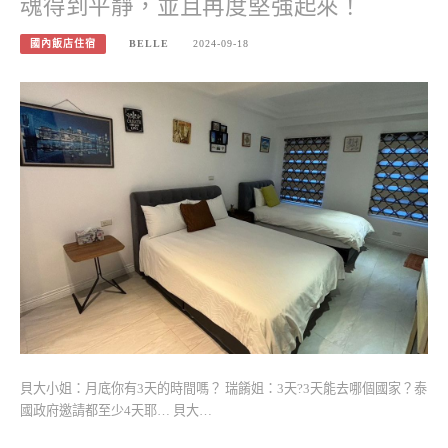
魂得到平靜，並且再度堅強起來！
國內飯店住宿
BELLE
2024-09-18
貝大小姐：月底你有3天的時間嗎？ 瑞餚姐：3天?3天能去哪個國家？泰
國政府邀請都至少4天耶… 貝大…