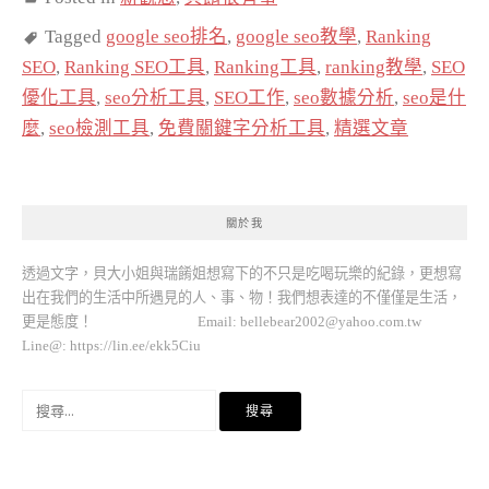
Tagged
google seo排名
,
google seo教學
,
Ranking
SEO
,
Ranking SEO工具
,
Ranking工具
,
ranking教學
,
SEO
優化工具
,
seo分析工具
,
SEO工作
,
seo數據分析
,
seo是什
麼
,
seo檢測工具
,
免費關鍵字分析工具
,
精選文章
關於我
透過文字，貝大小姐與瑞餚姐想寫下的不只是吃喝玩樂的紀錄，更想寫
出在我們的生活中所遇見的人、事、物！我們想表達的不僅僅是生活，
更是態度！ Email:
bellebear2002@yahoo.com.tw
Line@: https://lin.ee/ekk5Ciu
搜
尋
關
鍵