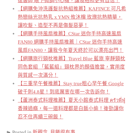
達醫師 眼下微調小心機，讓我拍照更有自信！
【網購免沖洗護髮抗熱組推薦】KAFINCE 可凡希
熱戀絲光抗熱乳 x YMN 攸沐橣 玫瑰抗熱精華，
讓吹髮、造型不再是傷髮惡夢！
【網購手持風扇推薦】CStar 迷你手持高速風扇
FAN80 網購手持風扇推薦｜CStar 迷你手持高速
風扇FAN80，讓我今年夏天終於可以漂亮出門！
【網購旅行頸枕推薦】Travel Blue 藍旅 寧靜頸枕
同色套組 「藍藍組」頸枕界的顏值擔當，實用度
與質感一次滿分！
【三重早午餐推薦】Stay true粗心早午餐 Google
破千則4.8星！到底厲害在哪一次告訴你！
【蘆洲泰式料理推薦】夏天小館泰式料理 ครัวพี่ฟู่
香辣過癮，每一道料理都是白飯小偷！後勁讓你
忍不住再續三碗飯！
Posted in
新觀念
,
貝餚很有事