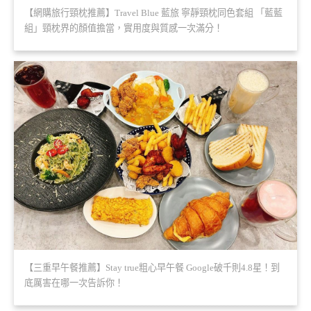
【網購旅行頸枕推薦】Travel Blue 藍旅 寧靜頸枕同色套組 「藍藍
組」頸枕界的顏值擔當，實用度與質感一次滿分！
【三重早午餐推薦】Stay true粗心早午餐 Google破千則4.8星！到
底厲害在哪一次告訴你！