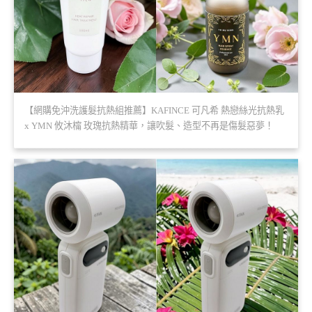
【網購免沖洗護髮抗熱組推薦】KAFINCE 可凡希 熱戀絲光抗熱乳
x YMN 攸沐橣 玫瑰抗熱精華，讓吹髮、造型不再是傷髮惡夢！