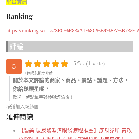
平台資訊
Ranking
https://ranking.works/SEO%E8%A1%8C%E9%8A%B7
評論
5/5 - (1 vote)
5
1位網友投票評論
關於本文評論的商家、商品、景點、議題、方法，
你給幾顆星呢？
歡迎一起點擊星號參與評論唷！
按讚加入粉絲團
延伸閱讀
【醫美 玻尿酸淚溝眼袋療程推薦】彥靚診所 黃政