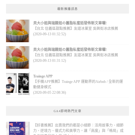
最新推播訊息
貝大小姐與瑞餚姐の囂脂私蜜話發佈新文章囉!
【台北 信義區甜點推薦】友誼冰菓室 吳興街冰店推薦
(2020-09-13 01:32:52)
貝大小姐與瑞餚姐の囂脂私蜜話發佈新文章囉!
【台北 信義區甜點推薦】友誼冰菓室 吳興街冰店推薦
(2020-09-13 01:31:12)
Trainge APP
【手機APP推薦】Trainge APP 運動界的Airbnb / 全新的運
動健身模式
(2020-09-05 22:08:36)
GA4即時熱門文章
【好書推薦】出賣我們的都是小細節：活用故事力、細節
力、逆境力、儀式力和美學力，讓「高度」與「格局」成