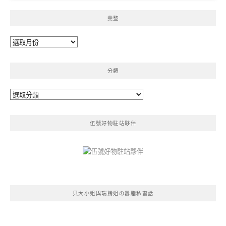
彙整
彙
整
分類
分
類
伍號好物駐站夥伴
貝大小姐與瑞餚姐の囂脂私蜜話