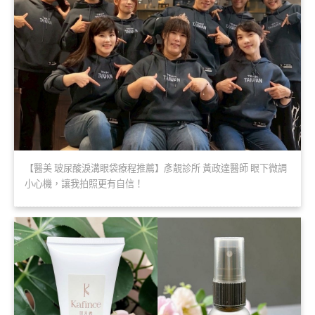
【醫美 玻尿酸淚溝眼袋療程推薦】彥靚診所 黃政達醫師 眼下微調
小心機，讓我拍照更有自信！