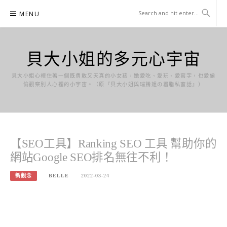
Skip
MENU
to
content
貝大小姐的多元心宇宙
貝大小姐心裡住著一個既勇敢又天真的小女孩，她愛吃、愛玩、愛寫字，也愛偷
偷觀察別人心裡的小宇宙。（原『貝大小姐與瑞餚姐の囂脂私蜜話』）
【SEO工具】Ranking SEO 工具 幫助你的
網站Google SEO排名無往不利！
新觀念
BELLE
2022-03-24