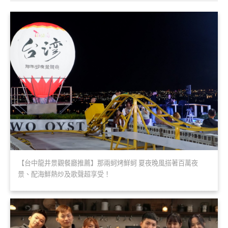
【台中龍井景觀餐廳推薦】那兩蚵烤鮮蚵 夏夜晚風搭著百萬夜
景、配海鮮熱炒及歌聲超享受！