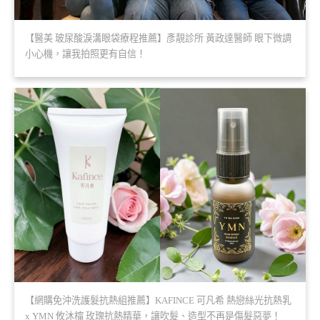
【醫美 玻尿酸淚溝眼袋療程推薦】彥靚診所 黃政達醫師 眼下微調
小心機，讓我拍照更有自信！
【網購免沖洗護髮抗熱組推薦】KAFINCE 可凡希 熱戀絲光抗熱乳
x YMN 攸沐橣 玫瑰抗熱精華，讓吹髮、造型不再是傷髮惡夢！