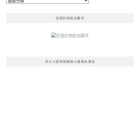
類
伍號好物駐站夥伴
貝大小姐與瑞餚姐の囂脂私蜜話