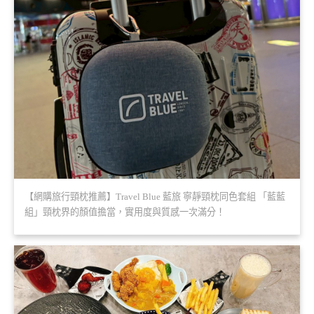
【網購旅行頸枕推薦】Travel Blue 藍旅 寧靜頸枕同色套組 「藍藍
組」頸枕界的顏值擔當，實用度與質感一次滿分！