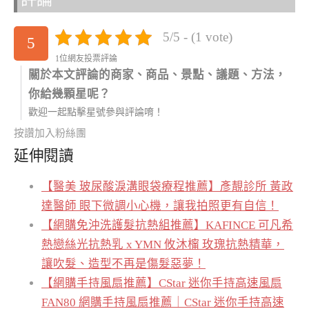
5/5 - (1 vote)
5
1位網友投票評論
關於本文評論的商家、商品、景點、議題、方法，
你給幾顆星呢？
歡迎一起點擊星號參與評論唷！
按讚加入粉絲團
延伸閱讀
【醫美 玻尿酸淚溝眼袋療程推薦】彥靚診所 黃政
達醫師 眼下微調小心機，讓我拍照更有自信！
【網購免沖洗護髮抗熱組推薦】KAFINCE 可凡希
熱戀絲光抗熱乳 x YMN 攸沐橣 玫瑰抗熱精華，
讓吹髮、造型不再是傷髮惡夢！
【網購手持風扇推薦】CStar 迷你手持高速風扇
FAN80 網購手持風扇推薦｜CStar 迷你手持高速