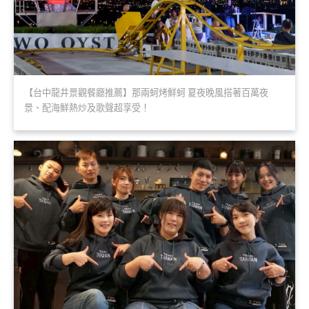
【台中龍井景觀餐廳推薦】那兩蚵烤鮮蚵 夏夜晚風搭著百萬夜
景、配海鮮熱炒及歌聲超享受！