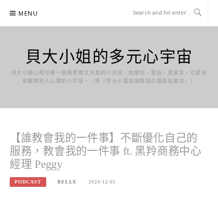
Skip
MENU
to
content
貝大小姐的多元心宇宙
貝大小姐心裡住著一個既勇敢又天真的小女孩，她愛吃、愛玩、愛寫字，也愛偷
偷觀察別人心裡的小宇宙。（原『貝大小姐與瑞餚姐の囂脂私蜜話』）
【誰教會我的一件事】不斷優化自己的
服務，教會我的一件事 ft. 黑羚商務中心
經理 Peggy
PODCAST
BELLE
2024-12-05