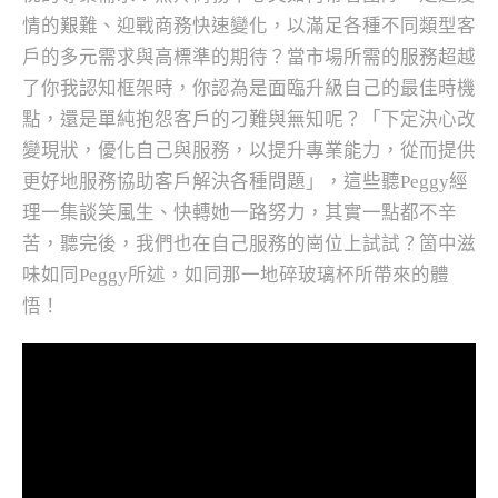
情的艱難、迎戰商務快速變化，以滿足各種不同類型客
戶的多元需求與高標準的期待？當市場所需的服務超越
了你我認知框架時，你認為是面臨升級自己的最佳時機
點，還是單純抱怨客戶的刁難與無知呢？「下定決心改
變現狀，優化自己與服務，以提升專業能力，從而提供
更好地服務協助客戶解決各種問題」，這些聽Peggy經
理一集談笑風生、快轉她一路努力，其實一點都不辛
苦，聽完後，我們也在自己服務的崗位上試試？箇中滋
味如同Peggy所述，如同那一地碎玻璃杯所帶來的體
悟！