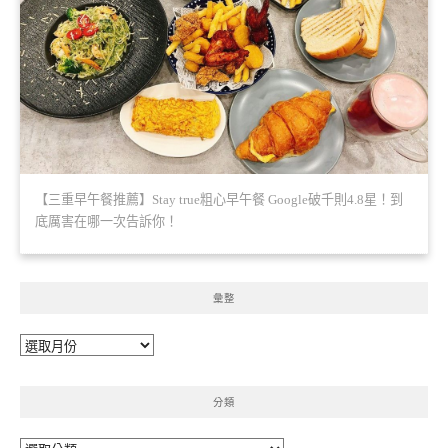
【三重早午餐推薦】Stay true粗心早午餐 Google破千則4.8星！到
底厲害在哪一次告訴你！
彙整
彙
整
分類
分