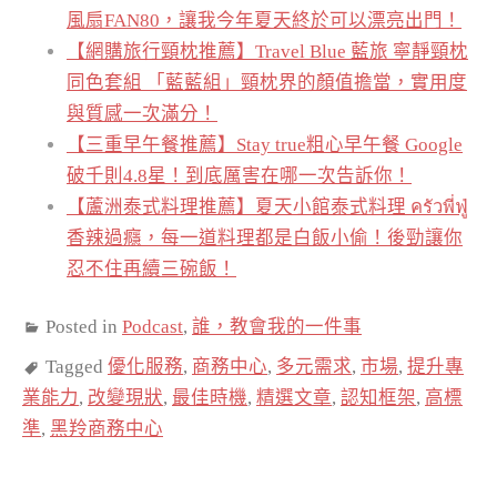
風扇FAN80，讓我今年夏天終於可以漂亮出門！
【網購旅行頸枕推薦】Travel Blue 藍旅 寧靜頸枕
同色套組 「藍藍組」頸枕界的顏值擔當，實用度
與質感一次滿分！
【三重早午餐推薦】Stay true粗心早午餐 Google
破千則4.8星！到底厲害在哪一次告訴你！
【蘆洲泰式料理推薦】夏天小館泰式料理 ครัวพี่ฟู่
香辣過癮，每一道料理都是白飯小偷！後勁讓你
忍不住再續三碗飯！
Posted in
Podcast
,
誰，教會我的一件事
Tagged
優化服務
,
商務中心
,
多元需求
,
市場
,
提升專
業能力
,
改變現狀
,
最佳時機
,
精選文章
,
認知框架
,
高標
準
,
黑羚商務中心