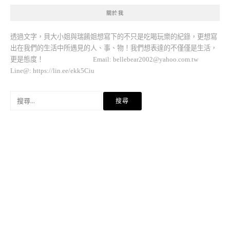
關於我
透過文字，貝大小姐與瑞餚姐想寫下的不只是吃喝玩樂的紀錄，更想寫
出在我們的生活中所遇見的人、事、物！我們想表達的不僅僅是生活，
更是態度！ Email:
bellebear2002@yahoo.com.tw
Line@: https://lin.ee/ekk5Ciu
搜
尋
關
鍵
字: