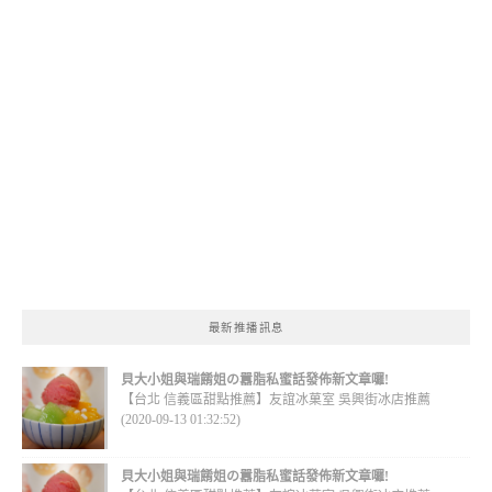
最新推播訊息
貝大小姐與瑞餚姐の囂脂私蜜話發佈新文章囉!
【台北 信義區甜點推薦】友誼冰菓室 吳興街冰店推薦
(2020-09-13 01:32:52)
貝大小姐與瑞餚姐の囂脂私蜜話發佈新文章囉!