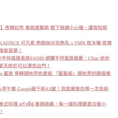
】彥靚診所 黃政達醫師 眼下微調小心機，讓我拍照
INCE 可凡希 熱戀絲光抗熱乳 x YMN 攸沐橣 玫瑰
傷髮惡夢！
你手持高速風扇FAN80 網購手持風扇推薦｜CStar 迷你
年夏天終於可以漂亮出門！
Blue 藍旅 寧靜頸枕同色套組 「藍藍組」頸枕界的顏值擔
粗心早午餐 Google破千則4.8星！到底厲害在哪一次告訴
理 ครัวพี่ฟู่ 香辣過癮，每一道料理都是白飯小
！