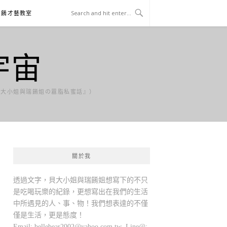
貝餚才藝教室
宇宙
貝大小姐與瑞餚姐の囂脂私蜜話』）
關於我
透過文字，貝大小姐與瑞餚姐想寫下的不只
是吃喝玩樂的紀錄，更想寫出在我們的生活
中所遇見的人、事、物！我們想表達的不僅
僅是生活，更是態度！
Email:
bellebear2002@yahoo.com.tw
Line@: