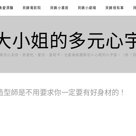
餚愛漂釀
貝餚電影院
貝餚小書房
貝餚小劇場
貝餚很有事
大小姐的多元心
真的小女孩，她愛吃、愛玩、愛寫字，也愛偷偷觀察別人心裡的小宇宙。（原『
造型師是不用要求你一定要有好身材的！