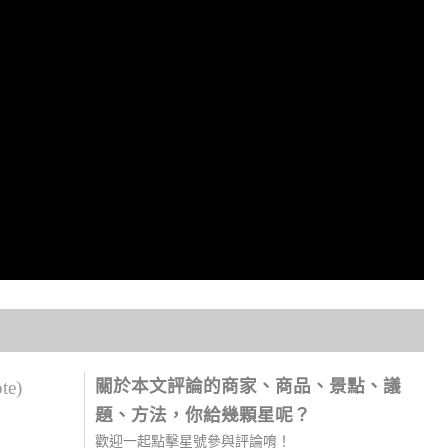
關於本文評論的商家、商品、景點、議
ote)
題、方法，你給幾顆星呢？
歡迎一起點擊星號參與評論唷！