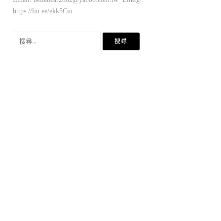
https://lin.ee/ekk5Ciu
搜
尋
關
鍵
字: