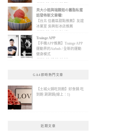
(2020-09-13 01:32:52)
貝大小姐與瑞餚姐の囂脂私蜜
話發佈新文章囉!
【台北 信義區甜點推薦】友誼
冰菓室 吳興街冰店推薦
(2020-09-13 01:31:12)
Trainge APP
【手機APP推薦】Trainge APP
運動界的Airbnb / 全新的運動
健身模式
(2020-09-05 22:08:36)
GA4即時熱門文章
【土城火鍋吃到飽】好食鍋 吃
到飽 涮涮鍋(線上：1)
近期文章