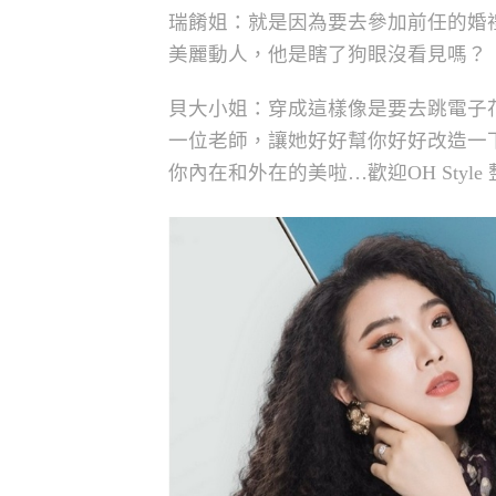
瑞餚姐：就是因為要去參加前任的婚
美麗動人，他是瞎了狗眼沒看見嗎？
貝大小姐：穿成這樣像是要去跳電子
一位老師，讓她好好幫你好好改造一
你內在和外在的美啦…歡迎OH Styl