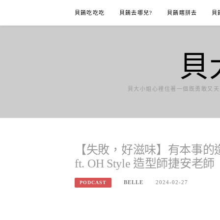
Skip
貝餚吃吃吃
貝餚去哪兒?
貝餚瞎拼去
貝
to
content
貝
貝大小姐心裡住著一個既勇敢又天
【失敗，好滋味】有本事的
ft. OH Style 造型師捷安老師
BELLE
2024-02-27
PODCAST