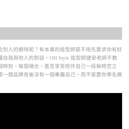
合別人的期待呢？有本事的造型師是不用先要求你有好
我與他人的對話，OH Style 造型師捷安老師不教
個時刻、每個場合、甚至享受陪伴自己一段無時空之
哪一個品牌背後沒有一個專屬自己，而不是要你學名模