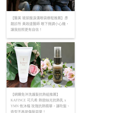
【醫美 玻尿酸淚溝眼袋療程推薦】彥
靚診所 黃政達醫師 眼下微調小心機，
讓我拍照更有自信！
【網購免沖洗護髮抗熱組推薦】
KAFINCE 可凡希 熱戀絲光抗熱乳 x
YMN 攸沐橣 玫瑰抗熱精華，讓吹髮、
造型不再是傷髮惡夢！