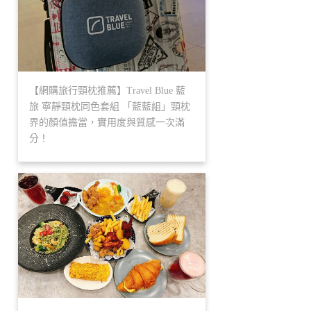
【網購旅行頸枕推薦】Travel Blue 藍
旅 寧靜頸枕同色套組 「藍藍組」頸枕
界的顏值擔當，實用度與質感一次滿
分！