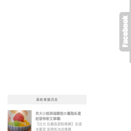
最新推播訊息
貝大小姐與瑞餚姐の囂脂私蜜
話發佈新文章囉!
【台北 信義區甜點推薦】友誼
冰菓室 吳興街冰店推薦