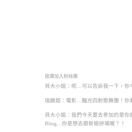
按讚加入粉絲團
貝大小姐：呃…可以告訴我一下，你
瑞餚姐：電影…豔光四射歌舞團！你
貝大小姐：我們今天要去參加的是你前
Bling…你是想去跟新娘拼場喔？！