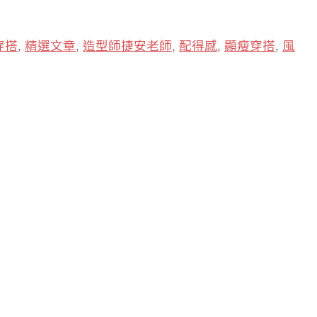
穿搭
,
精選文章
,
造型師捷安老師
,
配得感
,
顯瘦穿搭
,
風