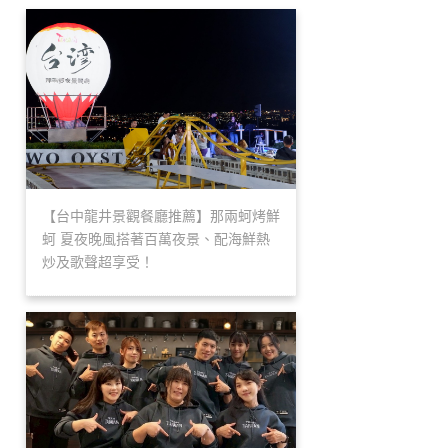
【台中龍井景觀餐廳推薦】那兩蚵烤鮮
蚵 夏夜晚風搭著百萬夜景、配海鮮熱
炒及歌聲超享受！