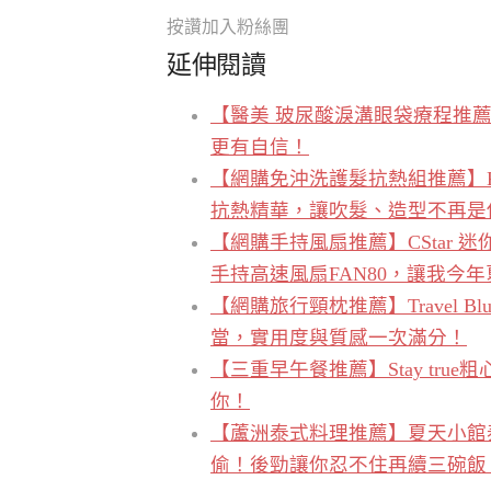
按讚加入粉絲團
延伸閱讀
【醫美 玻尿酸淚溝眼袋療程推薦
更有自信！
【網購免沖洗護髮抗熱組推薦】KAF
抗熱精華，讓吹髮、造型不再是
【網購手持風扇推薦】CStar 迷
手持高速風扇FAN80，讓我今
【網購旅行頸枕推薦】Travel 
當，實用度與質感一次滿分！
【三重早午餐推薦】Stay true
你！
【蘆洲泰式料理推薦】夏天小館泰式料
偷！後勁讓你忍不住再續三碗飯