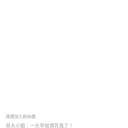
按讚加入粉絲團
貝大小姐：一大早就煩死我了！