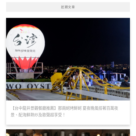
近期文章
【台中龍井景觀餐廳推薦】那兩蚵烤鮮蚵 夏夜晚風搭著百萬夜
景、配海鮮熱炒及歌聲超享受！