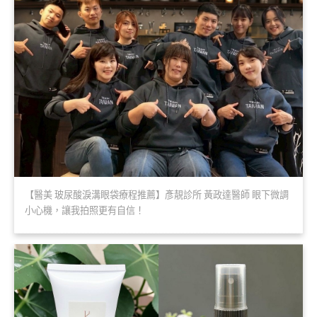
【醫美 玻尿酸淚溝眼袋療程推薦】彥靚診所 黃政達醫師 眼下微調
小心機，讓我拍照更有自信！