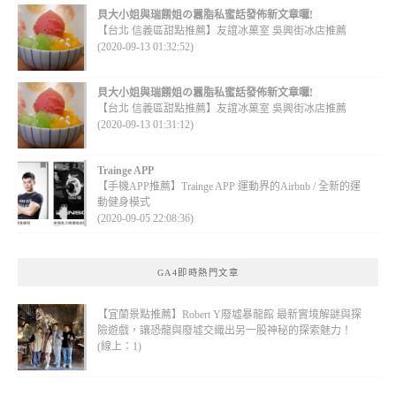
貝大小姐與瑞餚姐の囂脂私蜜話發佈新文章囉!
【台北 信義區甜點推薦】友誼冰菓室 吳興街冰店推薦
(2020-09-13 01:32:52)
貝大小姐與瑞餚姐の囂脂私蜜話發佈新文章囉!
【台北 信義區甜點推薦】友誼冰菓室 吳興街冰店推薦
(2020-09-13 01:31:12)
Trainge APP
【手機APP推薦】Trainge APP 運動界的Airbnb / 全新的運
動健身模式
(2020-09-05 22:08:36)
GA4即時熱門文章
【宜蘭景點推薦】Robert Y廢墟暴龍館 最新實境解謎與探
險遊戲，讓恐龍與廢墟交織出另一股神秘的探索魅力！
(線上：1)