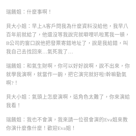
瑞餚姐：什麼事啊！
貝大小姐：早上A客戶問我為什麼資料沒給他，我早八
百年前就給了，他還沒等我說完就噼哩叭啦罵我一頓，
B公司的窗口說他把發票寄錯地址了，說是我給錯，叫
我自己去找回來…氣死我了…
瑞餚姐：和氣生財啊，你可以好好說啊，說不出來，你
就學我演啊，就當作一齣，把它演完就好啦!幹嘛動氣
啊?！
貝大小姐：氣頭上怎麼演啊，這角色太難了，你來演給
我看！
瑞餚姐：我也不會演，我來請一位很會演的Eva姐來教
你演什麼像什麼！歡迎Eva姐！