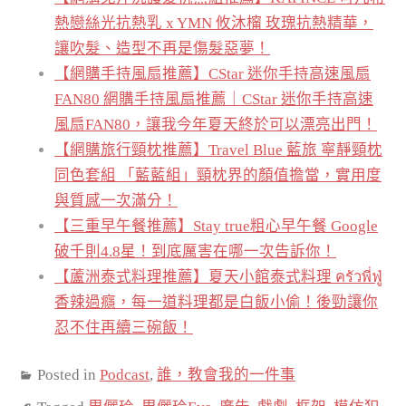
熱戀絲光抗熱乳 x YMN 攸沐橣 玫瑰抗熱精華，
讓吹髮、造型不再是傷髮惡夢！
【網購手持風扇推薦】CStar 迷你手持高速風扇
FAN80 網購手持風扇推薦｜CStar 迷你手持高速
風扇FAN80，讓我今年夏天終於可以漂亮出門！
【網購旅行頸枕推薦】Travel Blue 藍旅 寧靜頸枕
同色套組 「藍藍組」頸枕界的顏值擔當，實用度
與質感一次滿分！
【三重早午餐推薦】Stay true粗心早午餐 Google
破千則4.8星！到底厲害在哪一次告訴你！
【蘆洲泰式料理推薦】夏天小館泰式料理 ครัวพี่ฟู่
香辣過癮，每一道料理都是白飯小偷！後勁讓你
忍不住再續三碗飯！
Posted in
Podcast
,
誰，教會我的一件事