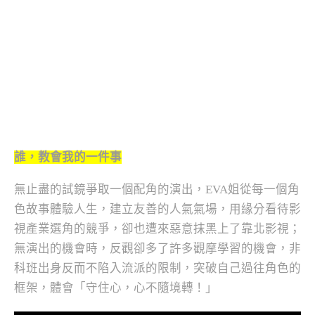
誰，教會我的一件事
無止盡的試鏡爭取一個配角的演出，EVA姐從每一個角
色故事體驗人生，建立友善的人氣氣場，用緣分看待影
視產業選角的競爭，卻也遭來惡意抹黑上了靠北影視；
無演出的機會時，反觀卻多了許多觀摩學習的機會，非
科班出身反而不陷入流派的限制，突破自己過往角色的
框架，體會「守住心，心不隨境轉！」