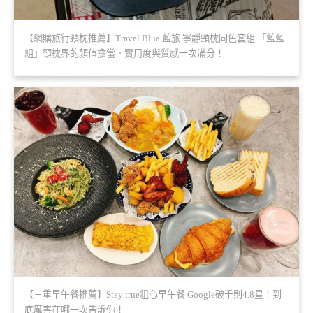
【網購旅行頸枕推薦】Travel Blue 藍旅 寧靜頸枕同色套組 「藍藍
組」頸枕界的顏值擔當，實用度與質感一次滿分！
【三重早午餐推薦】Stay true粗心早午餐 Google破千則4.8星！到
底厲害在哪一次告訴你！