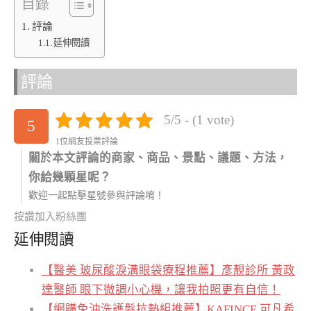
目錄
評論
延伸閱讀
評論
5/5 - (1 vote)
5
1位網友投票評論
關於本文評論的商家、商品、景點、議題、方法，
你給幾顆星呢？
歡迎一起點擊星號參與評論唷！
按讚加入粉絲團
延伸閱讀
【醫美 玻尿酸淚溝眼袋療程推薦】彥靚診所 黃政
達醫師 眼下微調小心機，讓我拍照更有自信！
【網購免沖洗護髮抗熱組推薦】KAFINCE 可凡希