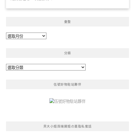
彙整
彙
整
分類
分
類
伍號好物駐站夥伴
貝大小姐與瑞餚姐の囂脂私蜜話