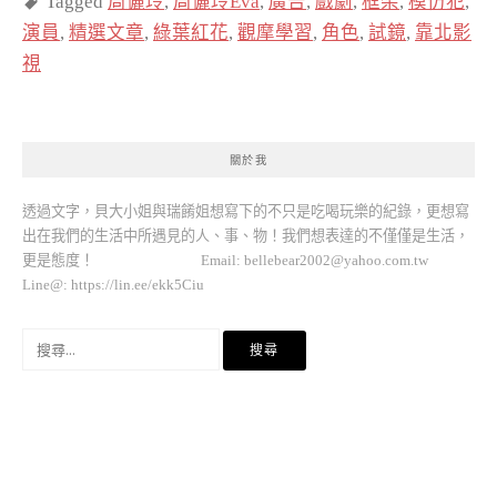
Tagged
周儷玲
,
周儷玲Eva
,
廣告
,
戲劇
,
框架
,
模仿犯
,
演員
,
精選文章
,
綠葉紅花
,
觀摩學習
,
角色
,
試鏡
,
靠北影
視
關於我
透過文字，貝大小姐與瑞餚姐想寫下的不只是吃喝玩樂的紀錄，更想寫
出在我們的生活中所遇見的人、事、物！我們想表達的不僅僅是生活，
更是態度！ Email:
bellebear2002@yahoo.com.tw
Line@: https://lin.ee/ekk5Ciu
搜
尋
關
鍵
字: