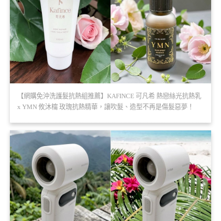
【網購免沖洗護髮抗熱組推薦】KAFINCE 可凡希 熱戀絲光抗熱乳
x YMN 攸沐橣 玫瑰抗熱精華，讓吹髮、造型不再是傷髮惡夢！