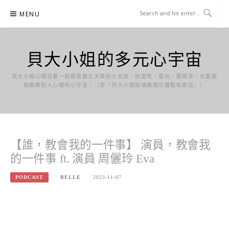
Skip
MENU
to
content
貝大小姐的多元心宇宙
貝大小姐心裡住著一個既勇敢又天真的小女孩，她愛吃、愛玩、愛寫字，也愛偷
偷觀察別人心裡的小宇宙。（原『貝大小姐與瑞餚姐の囂脂私蜜話』）
【誰，教會我的一件事】 演員，教會我
的一件事 ft. 演員 周儷玲 Eva
PODCAST
BELLE
2023-11-07