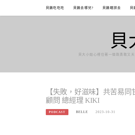
Skip
貝餚吃吃吃
貝餚去哪兒?
貝餚瞎拼去
貝
to
content
貝
貝大小姐心裡住著一個既勇敢又天
【失敗，好滋味】共苦易同甘難
顧問 總經理 KIKI
BELLE
2023-10-31
PODCAST