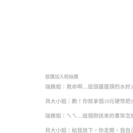
按讚加入粉絲團
瑞餚姐：救命啊…這個蓮蓬頭的水好
貝大小姐：齁！你就拿個10元硬幣把
瑞餚姐：ㄟㄟ…這個剛送來的書架怎
貝大小姐：給我放下，你走開，我自