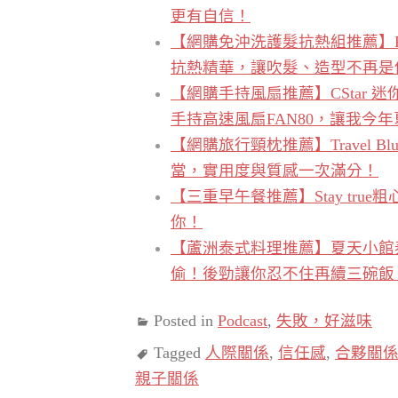
更有自信！
【網購免沖洗護髮抗熱組推薦】KAF
抗熱精華，讓吹髮、造型不再是
【網購手持風扇推薦】CStar 迷
手持高速風扇FAN80，讓我今
【網購旅行頸枕推薦】Travel 
當，實用度與質感一次滿分！
【三重早午餐推薦】Stay true
你！
【蘆洲泰式料理推薦】夏天小館泰式料
偷！後勁讓你忍不住再續三碗飯
Posted in
Podcast
,
失敗，好滋味
Tagged
人際關係
,
信任感
,
合夥關
親子關係