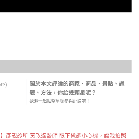
關於本文評論的商家、商品、景點、議
ote)
題、方法，你給幾顆星呢？
歡迎一起點擊星號參與評論唷！
】彥靚診所 黃政達醫師 眼下微調小心機，讓我拍照