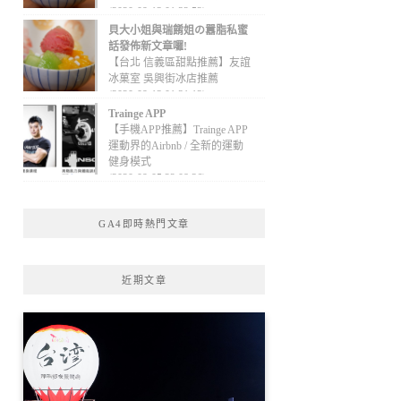
(2020-09-13 01:32:52)
貝大小姐與瑞餚姐の囂脂私蜜
話發佈新文章囉!
【台北 信義區甜點推薦】友誼
冰菓室 吳興街冰店推薦
(2020-09-13 01:31:12)
Trainge APP
【手機APP推薦】Trainge APP
運動界的Airbnb / 全新的運動
健身模式
(2020-09-05 22:08:36)
GA4即時熱門文章
近期文章