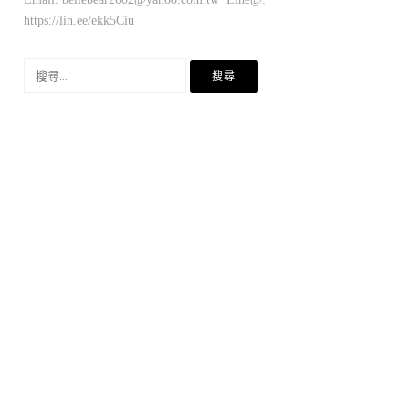
https://lin.ee/ekk5Ciu
搜
尋
關
鍵
字: