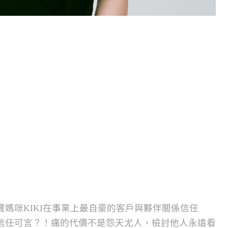
媽咪KIKI在事業上最自豪的客戶與夥伴關係信任
信任可言？！痛的代價不是怨天尤人，檢討他人永遠看