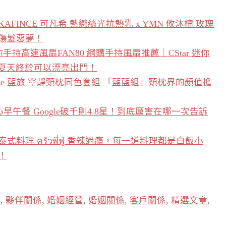
INCE 可凡希 熱戀絲光抗熱乳 x YMN 攸沐橣 玫瑰
傷髮惡夢！
你手持高速風扇FAN80 網購手持風扇推薦｜CStar 迷你
年夏天終於可以漂亮出門！
Blue 藍旅 寧靜頸枕同色套組 「藍藍組」頸枕界的顏值擔
粗心早午餐 Google破千則4.8星！到底厲害在哪一次告訴
理 ครัวพี่ฟู่ 香辣過癮，每一道料理都是白飯小
！
係
,
夥伴關係
,
婚姻經營
,
婚姻關係
,
客戶關係
,
精選文章
,