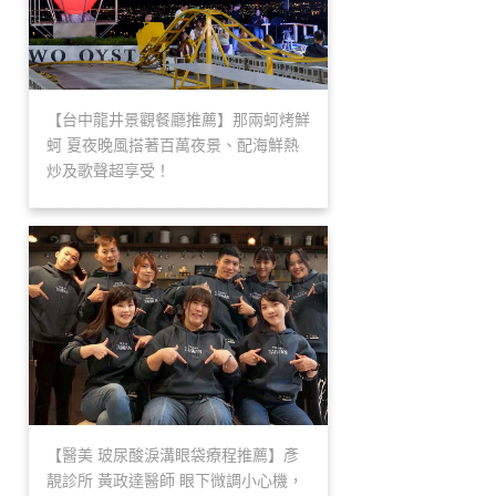
【台中龍井景觀餐廳推薦】那兩蚵烤鮮
蚵 夏夜晚風搭著百萬夜景、配海鮮熱
炒及歌聲超享受！
【醫美 玻尿酸淚溝眼袋療程推薦】彥
靚診所 黃政達醫師 眼下微調小心機，