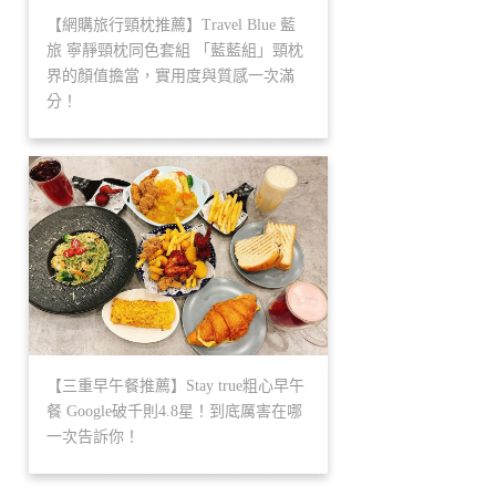
【網購旅行頸枕推薦】Travel Blue 藍
旅 寧靜頸枕同色套組 「藍藍組」頸枕
界的顏值擔當，實用度與質感一次滿
分！
【三重早午餐推薦】Stay true粗心早午
餐 Google破千則4.8星！到底厲害在哪
一次告訴你！