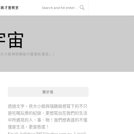
貝餚才藝教室
宇宙
貝大小姐與瑞餚姐の囂脂私蜜話』）
關於我
透過文字，貝大小姐與瑞餚姐想寫下的不只
是吃喝玩樂的紀錄，更想寫出在我們的生活
中所遇見的人、事、物！我們想表達的不僅
僅是生活，更是態度！
Email:
bellebear2002@yahoo.com.tw
Line@: