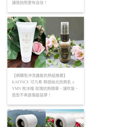
讓我拍照更有自信！
【網購免沖洗護髮抗熱組推薦】
KAFINCE 可凡希 熱戀絲光抗熱乳 x
YMN 攸沐橣 玫瑰抗熱精華，讓吹髮、
造型不再是傷髮惡夢！