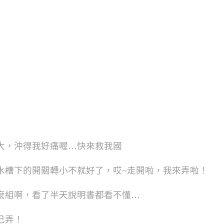
大，沖得我好痛喔…快來救我國
水槽下的開關轉小不就好了，哎~走開啦，我來弄啦！
麼組啊，看了半天說明書都看不懂…
己弄！