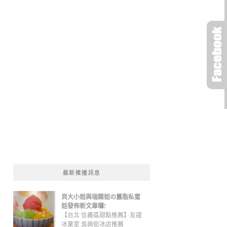
最新推播訊息
貝大小姐與瑞餚姐の囂脂私蜜
話發佈新文章囉!
【台北 信義區甜點推薦】友誼
冰菓室 吳興街冰店推薦