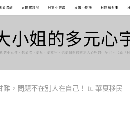
餚愛漂釀
貝餚電影院
貝餚小書房
貝餚小劇場
貝餚很有事
大小姐的多元心
真的小女孩，她愛吃、愛玩、愛寫字，也愛偷偷觀察別人心裡的小宇宙。（原『
，問題不在別人在自己！ ft. 華夏移民