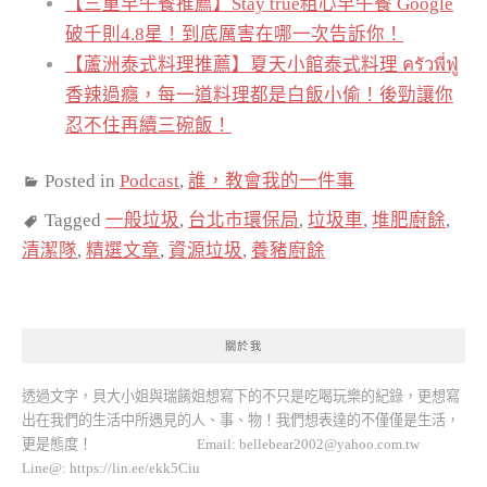
【三重早午餐推薦】Stay true粗心早午餐 Google
破千則4.8星！到底厲害在哪一次告訴你！
【蘆洲泰式料理推薦】夏天小館泰式料理 ครัวพี่ฟู่
香辣過癮，每一道料理都是白飯小偷！後勁讓你
忍不住再續三碗飯！
Posted in
Podcast
,
誰，教會我的一件事
Tagged
一般垃圾
,
台北市環保局
,
垃圾車
,
堆肥廚餘
,
清潔隊
,
精選文章
,
資源垃圾
,
養豬廚餘
關於我
透過文字，貝大小姐與瑞餚姐想寫下的不只是吃喝玩樂的紀錄，更想寫
出在我們的生活中所遇見的人、事、物！我們想表達的不僅僅是生活，
更是態度！ Email:
bellebear2002@yahoo.com.tw
Line@: https://lin.ee/ekk5Ciu