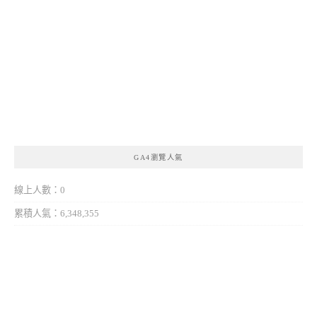
GA4瀏覽人氣
線上人數：0
累積人氣：6,348,355