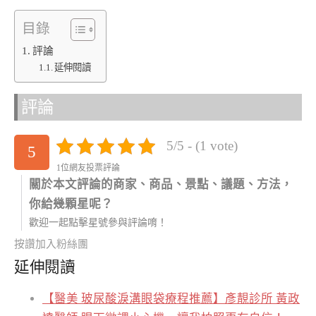
目錄
評論
延伸閱讀
評論
5/5 - (1 vote)
5
1位網友投票評論
關於本文評論的商家、商品、景點、議題、方法，
你給幾顆星呢？
歡迎一起點擊星號參與評論唷！
按讚加入粉絲團
延伸閱讀
【醫美 玻尿酸淚溝眼袋療程推薦】彥靚診所 黃政