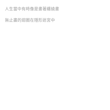
人生當中有時像是畫著纏繞畫
無止盡的迴圈在隱形迷宮中