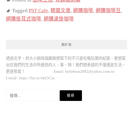
Tagged
PST Cafe
,
精選文章
,
網購咖啡
,
網購咖啡豆
,
網購掛耳式咖啡
,
網購濾掛咖啡
關於我
透過文字，貝大小姐與瑞餚姐想寫下的不只是吃喝玩樂的紀錄，更想寫
出在我們的生活中所遇見的人、事、物！我們想表達的不僅僅是生活，
更是態度！ Email:
bellebear2002@yahoo.com.tw
Line@: https://lin.ee/ekk5Ciu
搜
尋
關
鍵
字: