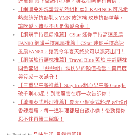
達醫師 眼下微調小心機，讓我拍照更有自信！
【網購免沖洗護髮抗熱組推薦】KAFINCE 可凡希
熱戀絲光抗熱乳 x YMN 攸沐橣 玫瑰抗熱精華，
讓吹髮、造型不再是傷髮惡夢！
【網購手持風扇推薦】CStar 迷你手持高速風扇
FAN80 網購手持風扇推薦｜CStar 迷你手持高速
風扇FAN80，讓我今年夏天終於可以漂亮出門！
【網購旅行頸枕推薦】Travel Blue 藍旅 寧靜頸枕
同色套組 「藍藍組」頸枕界的顏值擔當，實用度
與質感一次滿分！
【三重早午餐推薦】Stay true粗心早午餐 Google
破千則4.8星！到底厲害在哪一次告訴你！
【蘆洲泰式料理推薦】夏天小館泰式料理 ครัวพี่ฟู่
香辣過癮，每一道料理都是白飯小偷！後勁讓你
忍不住再續三碗飯！
Posted in
品味生活
,
貝餚瘋網購