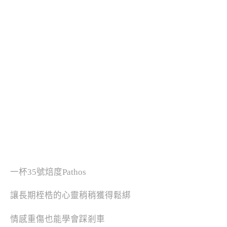
一杯35號焙度Pathos
讓長期桎梏的心靈稍稍獲得鬆綁
情感重傷也能學會踩剎車