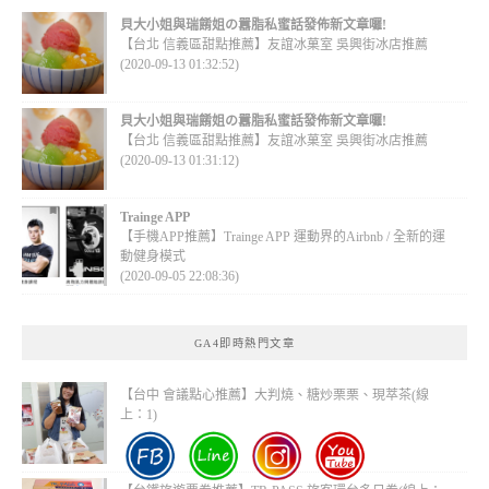
貝大小姐與瑞餚姐の囂脂私蜜話發佈新文章囉!
【台北 信義區甜點推薦】友誼冰菓室 吳興街冰店推薦
(2020-09-13 01:32:52)
貝大小姐與瑞餚姐の囂脂私蜜話發佈新文章囉!
【台北 信義區甜點推薦】友誼冰菓室 吳興街冰店推薦
(2020-09-13 01:31:12)
Trainge APP
【手機APP推薦】Trainge APP 運動界的Airbnb / 全新的運
動健身模式
(2020-09-05 22:08:36)
GA4即時熱門文章
【台中 會議點心推薦】大判燒、糖炒栗栗、現萃茶(線
上：1)