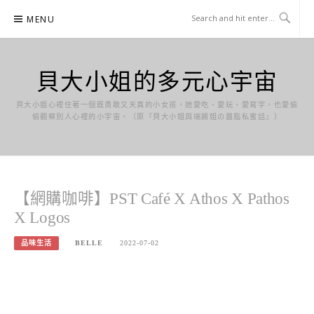
Skip
MENU
to
content
貝大小姐的多元心宇宙
貝大小姐心裡住著一個既勇敢又天真的小女孩，她愛吃、愛玩、愛寫字，也愛偷
偷觀察別人心裡的小宇宙。（原『貝大小姐與瑞餚姐の囂脂私蜜話』）
【網購咖啡】PST Café X Athos X Pathos
X Logos
品味生活
BELLE
2022-07-02