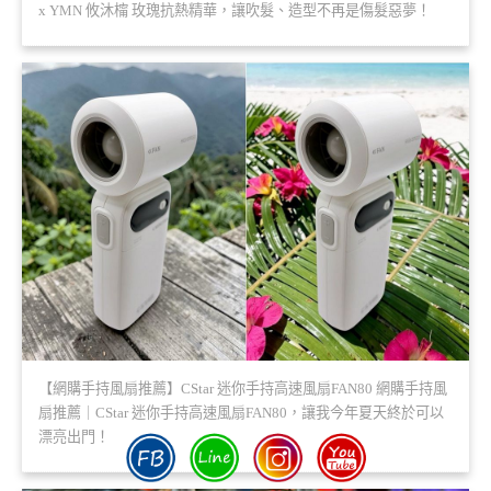
x YMN 攸沐橣 玫瑰抗熱精華，讓吹髮、造型不再是傷髮惡夢！
【網購手持風扇推薦】CStar 迷你手持高速風扇FAN80 網購手持風
扇推薦｜CStar 迷你手持高速風扇FAN80，讓我今年夏天終於可以
漂亮出門！