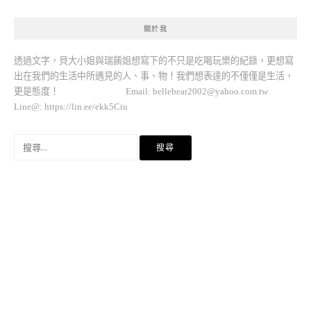
關於我
透過文字，貝大小姐與瑞餚姐想寫下的不只是吃喝玩樂的紀錄，更想寫
出在我們的生活中所遇見的人、事、物！我們想表達的不僅僅是生活，
更是態度！ Email:
bellebear2002@yahoo.com.tw
Line@: https://lin.ee/ekk5Ciu
搜
尋
關
鍵
字: