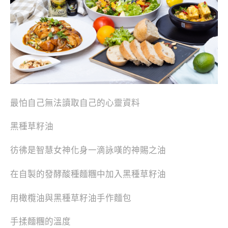
最怕自己無法讀取自己的心靈資料
黑種草籽油
彷彿是智慧女神化身一滴詠嘆的神賜之油
在自製的發酵酸種麵糰中加入黑種草籽油
用橄欖油與黑種草籽油手作麵包
手揉麵糰的溫度