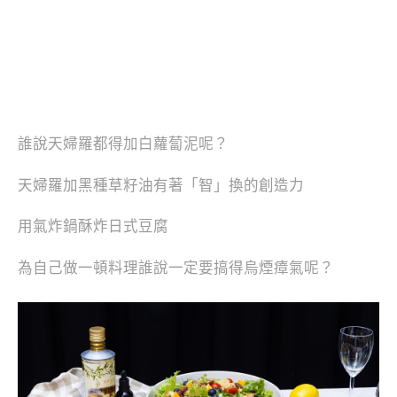
誰說天婦羅都得加白蘿蔔泥呢？
天婦羅加黑種草籽油有著「智」換的創造力
用氣炸鍋酥炸日式豆腐
為自己做一頓料理誰說一定要搞得烏煙瘴氣呢？