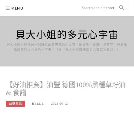
Skip
MENU
to
content
貝大小姐的多元心宇宙
貝大小姐心裡住著一個既勇敢又天真的小女孩，她愛吃、愛玩、愛寫字，也愛偷
偷觀察別人心裡的小宇宙。（原『貝大小姐與瑞餚姐の囂脂私蜜話』）
【好油推薦】油豐 德國100%黑種草籽油
& 食譜
品味生活
BELLE
2022-06-12