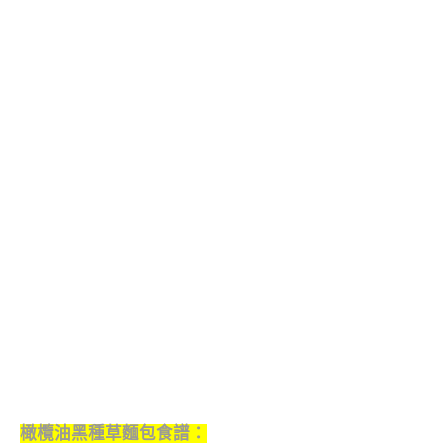
橄欖油黑種草麵包食譜：