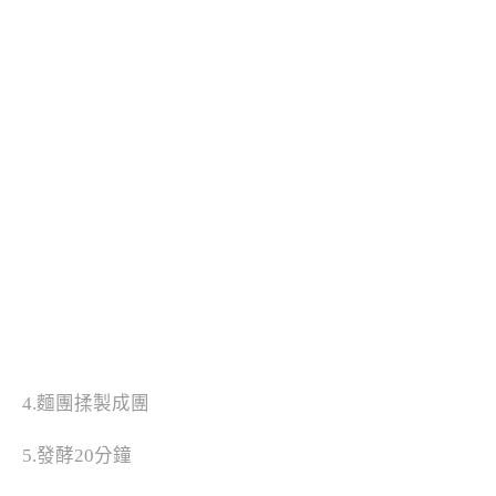
4.麵團揉製成團
5.發酵20分鐘