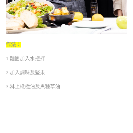
作法：
1.麵團加入水攪拌
2.加入調味及堅果
3.淋上橄欖油及黑種草油