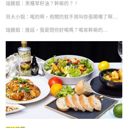
瑞餚姐：黑種草籽油？幹嘛的？！
貝大小姐：喝的啊，用聞的就不用叫你張開嘴了啊…
瑞餚姐：廢話，我是問你好喝嗎？喝來幹嘛的…