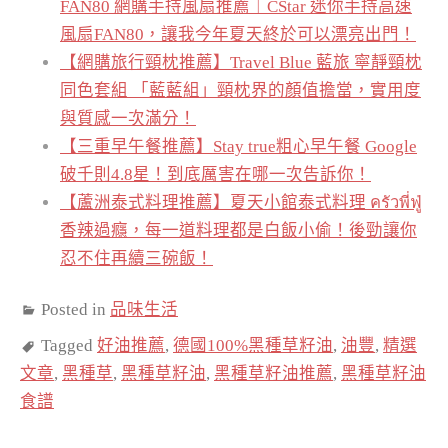
FAN80 網購手持風扇推薦｜CStar 迷你手持高速
風扇FAN80，讓我今年夏天終於可以漂亮出門！
【網購旅行頸枕推薦】Travel Blue 藍旅 寧靜頸枕
同色套組 「藍藍組」頸枕界的顏值擔當，實用度
與質感一次滿分！
【三重早午餐推薦】Stay true粗心早午餐 Google
破千則4.8星！到底厲害在哪一次告訴你！
【蘆洲泰式料理推薦】夏天小館泰式料理 ครัวพี่ฟู่
香辣過癮，每一道料理都是白飯小偷！後勁讓你
忍不住再續三碗飯！
Posted in
品味生活
Tagged
好油推薦
,
德國100%黑種草籽油
,
油豐
,
精選
文章
,
黑種草
,
黑種草籽油
,
黑種草籽油推薦
,
黑種草籽油
食譜