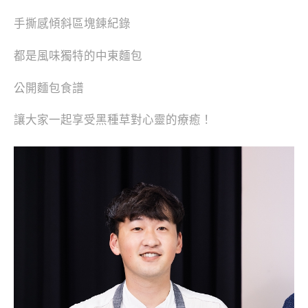
手撕感傾斜區塊鍊紀錄
都是風味獨特的中東麵包
公開麵包食譜
讓大家一起享受黑種草對心靈的療癒！