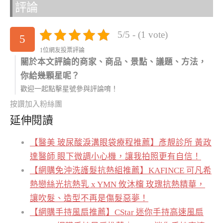
評論
5/5 - (1 vote)
5
1位網友投票評論
關於本文評論的商家、商品、景點、議題、方法，
你給幾顆星呢？
歡迎一起點擊星號參與評論唷！
按讚加入粉絲團
延伸閱讀
【醫美 玻尿酸淚溝眼袋療程推薦】彥靚診所 黃政
達醫師 眼下微調小心機，讓我拍照更有自信！
【網購免沖洗護髮抗熱組推薦】KAFINCE 可凡希
熱戀絲光抗熱乳 x YMN 攸沐橣 玫瑰抗熱精華，
讓吹髮、造型不再是傷髮惡夢！
【網購手持風扇推薦】CStar 迷你手持高速風扇