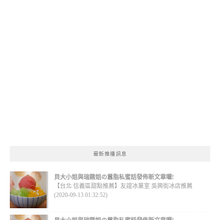
最新推播訊息
貝大小姐與瑞餚姐の囂脂私蜜話發佈新文章囉!
【台北 信義區甜點推薦】友誼冰菓室 吳興街冰店推薦
(2020-09-13 01:32:52)