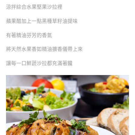
涼拌綜合水果堅果沙拉裡
蘋果醋加上一點黑種草籽油提味
有著精油芬芳的香氣
將天然水果香如精油擴香儀帶上來
讓每一口鮮蔬沙拉都充滿著饞