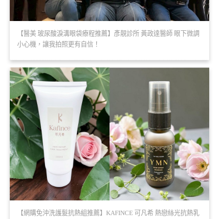
【醫美 玻尿酸淚溝眼袋療程推薦】彥靚診所 黃政達醫師 眼下微調
小心機，讓我拍照更有自信！
【網購免沖洗護髮抗熱組推薦】KAFINCE 可凡希 熱戀絲光抗熱乳