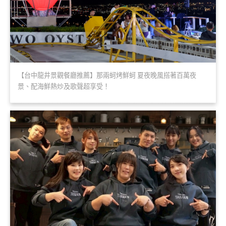
【台中龍井景觀餐廳推薦】那兩蚵烤鮮蚵 夏夜晚風搭著百萬夜
景、配海鮮熱炒及歌聲超享受！