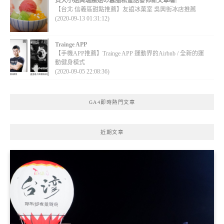
貝大小姐與瑞餚姐の囂脂私蜜話發佈新文章囉!
【台北 信義區甜點推薦】友誼冰菓室 吳興街冰店推薦
(2020-09-13 01:31:12)
Trainge APP
【手機APP推薦】Trainge APP 運動界的Airbnb / 全新的運
動健身模式
(2020-09-05 22:08:36)
GA4即時熱門文章
近期文章