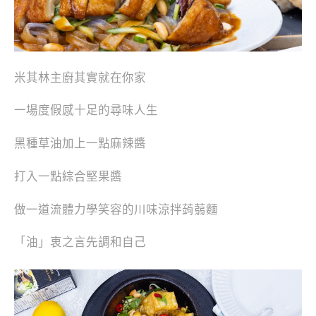
米其林主廚其實就在你家
一場度假感十足的尋味人生
黑種草油加上一點麻辣醬
打入一點綜合堅果醬
做一道流體力學笑容的川味涼拌蒟蒻麵
「油」衷之言先調和自己