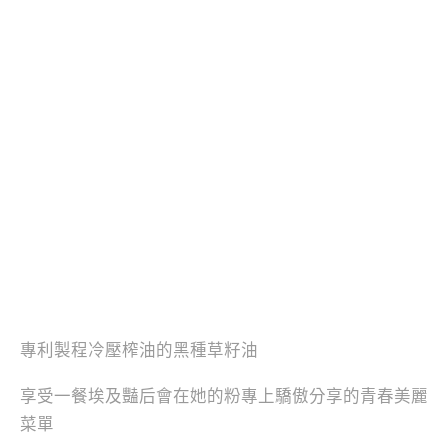
專利製程冷壓榨油的黑種草籽油
享受一餐埃及豔后會在她的粉專上驕傲分享的青春美麗
菜單