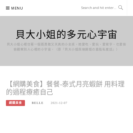
Skip
MENU
to
content
貝大小姐的多元心宇宙
貝大小姐心裡住著一個既勇敢又天真的小女孩，她愛吃、愛玩、愛寫字，也愛偷
偷觀察別人心裡的小宇宙。（原『貝大小姐與瑞餚姐の囂脂私蜜話』）
【網購美食】餐餐-泰式月亮蝦餅 用料理
的過程療癒自己
網購美食
BELLE
2021-12-07