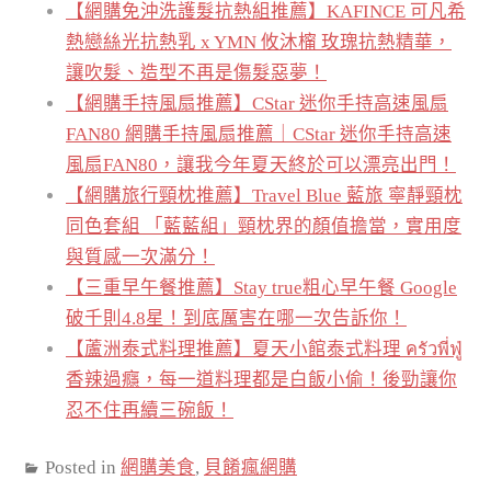
【網購免沖洗護髮抗熱組推薦】KAFINCE 可凡希
熱戀絲光抗熱乳 x YMN 攸沐橣 玫瑰抗熱精華，
讓吹髮、造型不再是傷髮惡夢！
【網購手持風扇推薦】CStar 迷你手持高速風扇
FAN80 網購手持風扇推薦｜CStar 迷你手持高速
風扇FAN80，讓我今年夏天終於可以漂亮出門！
【網購旅行頸枕推薦】Travel Blue 藍旅 寧靜頸枕
同色套組 「藍藍組」頸枕界的顏值擔當，實用度
與質感一次滿分！
【三重早午餐推薦】Stay true粗心早午餐 Google
破千則4.8星！到底厲害在哪一次告訴你！
【蘆洲泰式料理推薦】夏天小館泰式料理 ครัวพี่ฟู่
香辣過癮，每一道料理都是白飯小偷！後勁讓你
忍不住再續三碗飯！
Posted in
網購美食
,
貝餚瘋網購