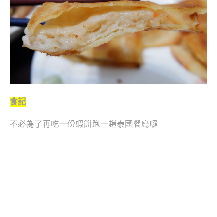
食記
不必為了再吃一份蝦餅跑一趟泰國餐廳囉