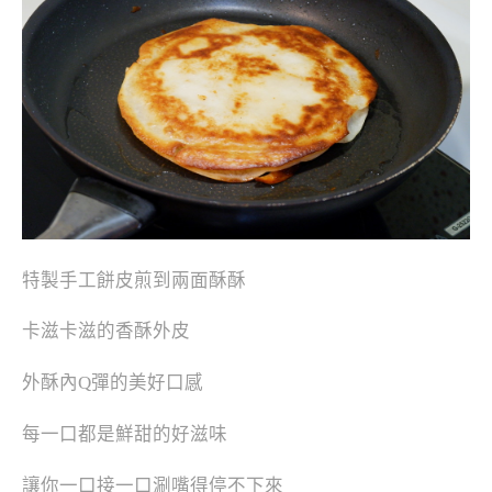
特製手工餅皮煎到兩面酥酥
卡滋卡滋的香酥外皮
外酥內Q彈的美好口感
每一口都是鮮甜的好滋味
讓你一口接一口涮嘴得停不下來