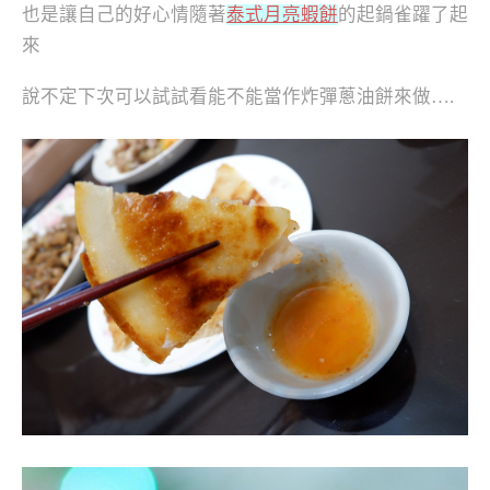
也是讓自己的好心情隨著
泰式月亮蝦餅
的起鍋雀躍了起
來
說不定下次可以試試看能不能當作炸彈蔥油餅來做….