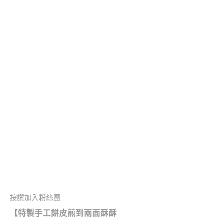
按讚加入粉絲團
【特製手工餅皮煎到兩面酥酥