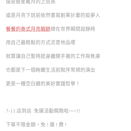
還是披星戴月的上班族
或是月亮下班前依然書寫創業計畫的追夢人
餐餐的泰式月亮蝦餅
總在世界瞬間寂靜時
用自己最輕鬆的方式恣意地品嚐
就算讓自己暫時起身離開手邊的工作與焦慮
也都是下一個絢麗生活前脫序常規的演出
更是一種空白鍵的美好實踐哲學！
7-11
店到店
免運活動開跑啦
~~~!!
下單不限金額，免
!
運
!
費
!