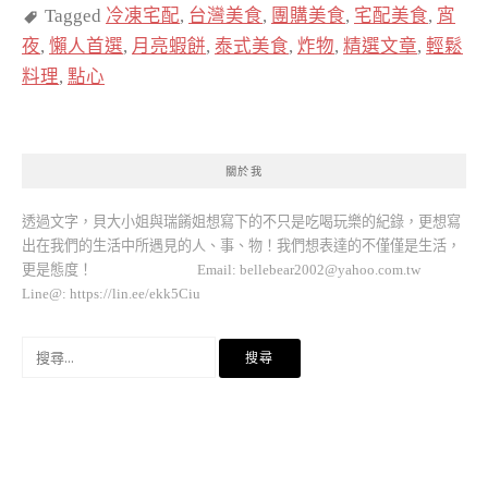
Tagged
冷凍宅配
,
台灣美食
,
團購美食
,
宅配美食
,
宵
夜
,
懶人首選
,
月亮蝦餅
,
泰式美食
,
炸物
,
精選文章
,
輕鬆
料理
,
點心
關於我
透過文字，貝大小姐與瑞餚姐想寫下的不只是吃喝玩樂的紀錄，更想寫
出在我們的生活中所遇見的人、事、物！我們想表達的不僅僅是生活，
更是態度！ Email:
bellebear2002@yahoo.com.tw
Line@: https://lin.ee/ekk5Ciu
搜
尋
關
鍵
字: