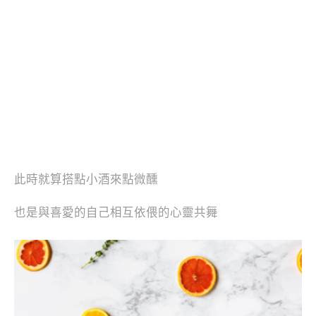
此時就算搭點小酒來點微醺
也是與喜愛的自己相互依偎的心靈共舞