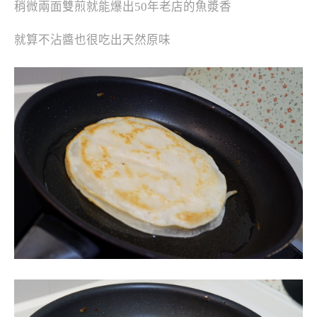
稍微兩面雙煎就能爆出50年老店的魚漿香
就算不沾醬也很吃出天然原味