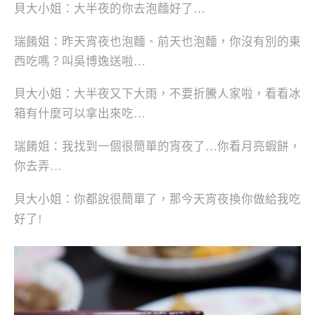
貝大小姐：大半夜的你去泡麵好了…
瑞餚姐：昨天宵夜也泡麵、前天也泡麵，你沒有別的東
西吃嗎？叫吳博逸送啦…
貝大小姐：大半夜又下大雨，不要折騰人家啦，看看冰
箱有什麼可以拿出來吃…
瑞餚姐：我找到一個很簡單的宵夜了…你看月亮蝦餅，
你去弄…
貝大小姐：你都說很簡單了，那今天宵夜換你做給我吃
好了!