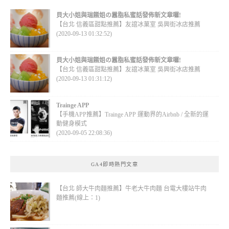
貝大小姐與瑞餚姐の囂脂私蜜話發佈新文章囉!
【台北 信義區甜點推薦】友誼冰菓室 吳興街冰店推薦
(2020-09-13 01:32:52)
貝大小姐與瑞餚姐の囂脂私蜜話發佈新文章囉!
【台北 信義區甜點推薦】友誼冰菓室 吳興街冰店推薦
(2020-09-13 01:31:12)
Trainge APP
【手機APP推薦】Trainge APP 運動界的Airbnb / 全新的運
動健身模式
(2020-09-05 22:08:36)
GA4即時熱門文章
【台北 師大牛肉麵推薦】牛老大牛肉麵 台電大樓站牛肉
麵推薦(線上：1)