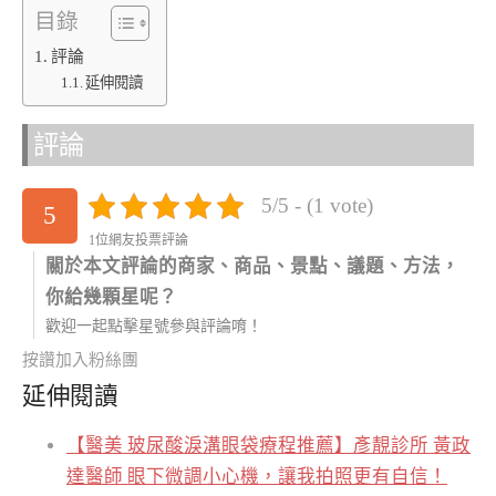
目錄
評論
延伸閱讀
評論
5/5 - (1 vote)
5
1位網友投票評論
關於本文評論的商家、商品、景點、議題、方法，
你給幾顆星呢？
歡迎一起點擊星號參與評論唷！
按讚加入粉絲團
延伸閱讀
【醫美 玻尿酸淚溝眼袋療程推薦】彥靚診所 黃政
達醫師 眼下微調小心機，讓我拍照更有自信！