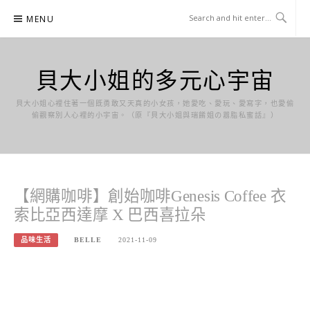
Skip
MENU
to
content
貝大小姐的多元心宇宙
貝大小姐心裡住著一個既勇敢又天真的小女孩，她愛吃、愛玩、愛寫字，也愛偷
偷觀察別人心裡的小宇宙。（原『貝大小姐與瑞餚姐の囂脂私蜜話』）
【網購咖啡】創始咖啡Genesis Coffee 衣
索比亞西達摩 X 巴西喜拉朵
品味生活
BELLE
2021-11-09