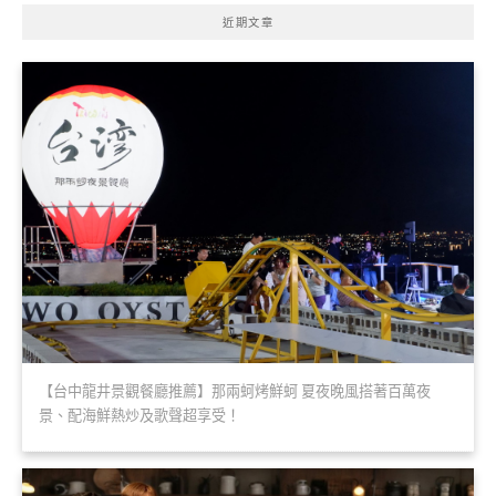
近期文章
【台中龍井景觀餐廳推薦】那兩蚵烤鮮蚵 夏夜晚風搭著百萬夜
景、配海鮮熱炒及歌聲超享受！