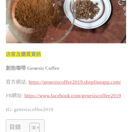
店家及購買資訊
創始咖啡 Genesis Coffee
官方網站:
https://genesiscoffee2019.shoplineapp.com/
FB網址:
https://www.facebook.com/genesiscoffee2019
IG: genesiscoffee2019
目錄