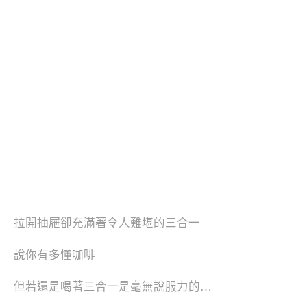
拉開抽屜卻充滿著令人難堪的三合一
說你有多懂咖啡
但若還是喝著三合一是毫無說服力的…