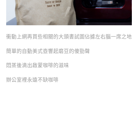
衝動上網再買些相關的大頭書試圖佔據左右腦一席之地
簡單的自動美式壺響起磨豆的傻勁聲
悶蒸後滴出啟蒙咖啡的滋味
辦公室裡永遠不缺咖啡