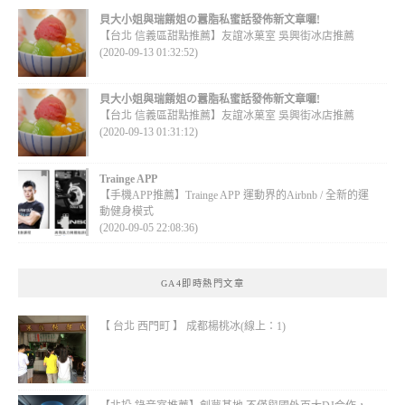
貝大小姐與瑞餚姐の囂脂私蜜話發佈新文章囉!
【台北 信義區甜點推薦】友誼冰菓室 吳興街冰店推薦
(2020-09-13 01:32:52)
貝大小姐與瑞餚姐の囂脂私蜜話發佈新文章囉!
【台北 信義區甜點推薦】友誼冰菓室 吳興街冰店推薦
(2020-09-13 01:31:12)
Trainge APP
【手機APP推薦】Trainge APP 運動界的Airbnb / 全新的運
動健身模式
(2020-09-05 22:08:36)
GA4即時熱門文章
【 台北 西門町 】 成都楊桃冰(線上：1)