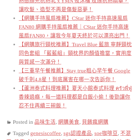
熱戀絲光抗熱乳 x YMN 攸沐橣 玫瑰抗熱精華，
讓吹髮、造型不再是傷髮惡夢！
【網購手持風扇推薦】CStar 迷你手持高速風扇
FAN80 網購手持風扇推薦｜CStar 迷你手持高速
風扇FAN80，讓我今年夏天終於可以漂亮出門！
【網購旅行頸枕推薦】Travel Blue 藍旅 寧靜頸枕
同色套組 「藍藍組」頸枕界的顏值擔當，實用度
與質感一次滿分！
【三重早午餐推薦】Stay true粗心早午餐 Google
破千則4.8星！到底厲害在哪一次告訴你！
【蘆洲泰式料理推薦】夏天小館泰式料理 ครัวพี่ฟู่
香辣過癮，每一道料理都是白飯小偷！後勁讓你
忍不住再續三碗飯！
Posted in
品味生活
,
網購美食
,
貝餚瘋網購
Tagged
genesiscoffee
,
sgs認證產品
,
soe咖啡豆
,
不混