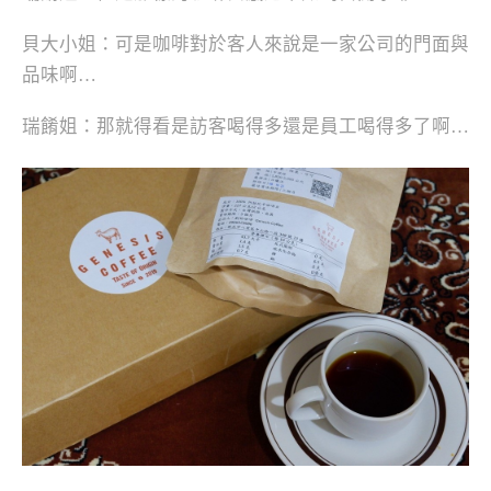
貝大小姐：可是咖啡對於客人來說是一家公司的門面與
品味啊…
瑞餚姐：那就得看是訪客喝得多還是員工喝得多了啊…