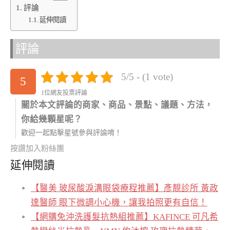
評論
延伸閱讀
評論
5/5 - (1 vote)
5
1位網友投票評論
關於本文評論的商家、商品、景點、議題、方法，
你給幾顆星呢？
歡迎一起點擊星號參與評論唷！
按讚加入粉絲團
延伸閱讀
【醫美 玻尿酸淚溝眼袋療程推薦】彥靚診所 黃政
達醫師 眼下微調小心機，讓我拍照更有自信！
【網購免沖洗護髮抗熱組推薦】KAFINCE 可凡希