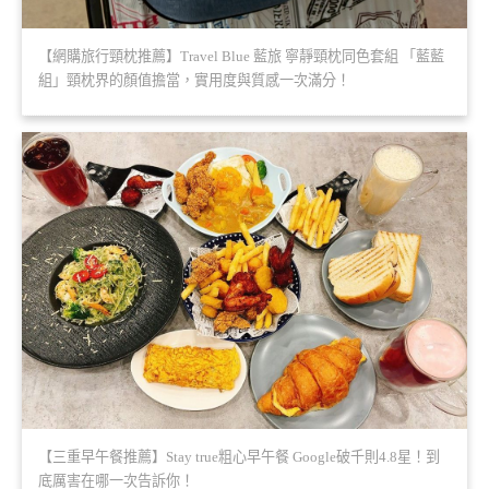
【網購旅行頸枕推薦】Travel Blue 藍旅 寧靜頸枕同色套組 「藍藍
組」頸枕界的顏值擔當，實用度與質感一次滿分！
【三重早午餐推薦】Stay true粗心早午餐 Google破千則4.8星！到
底厲害在哪一次告訴你！