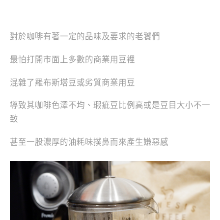
對於咖啡有著一定的品味及要求的老饕們
最怕打開市面上多數的商業用豆裡
混雜了羅布斯塔豆或劣質商業用豆
導致其咖啡色澤不均、瑕疵豆比例高或是豆目大小不一
致
甚至一股濃厚的油耗味撲鼻而來產生嫌惡感