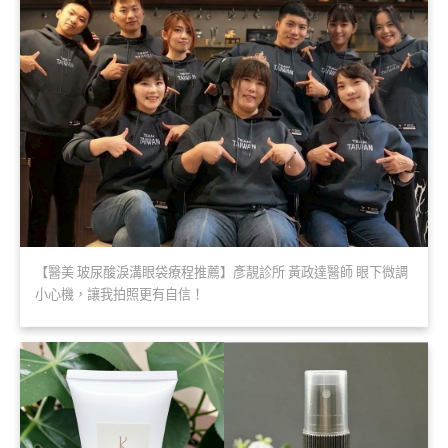
【醫美 玻尿酸淚溝眼袋療程推薦】彥靚診所 黃政達醫師 眼下微調
小心機，讓我拍照更有自信！