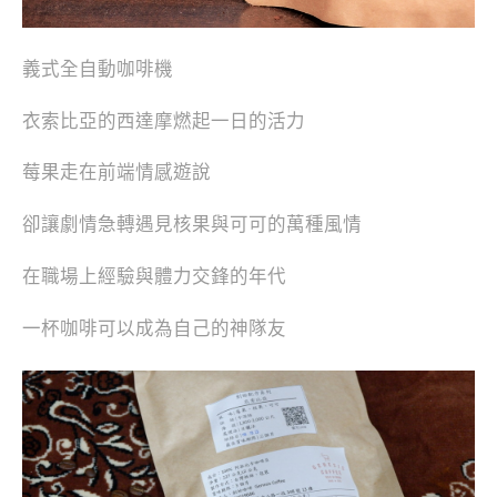
義式全自動咖啡機
衣索比亞的西達摩燃起一日的活力
莓果走在前端情感遊說
卻讓劇情急轉遇見核果與可可的萬種風情
在職場上經驗與體力交鋒的年代
一杯咖啡可以成為自己的神隊友