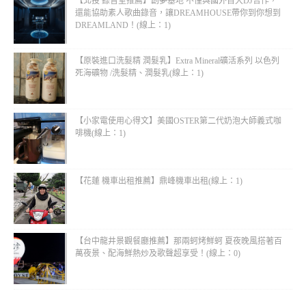
【北投 錄音室推薦】創夢基地 不僅與國外百大DJ合作，
還能協助素人歌曲錄音，讓DREAMHOUSE帶你到你想到
DREAMLAND！(線上：1)
【原裝進口洗髮精 潤髮乳】Extra Mineral礦活系列 以色列
死海礦物 /洗髮精、潤髮乳(線上：1)
【小家電使用心得文】美國OSTER第二代奶泡大師義式咖
啡機(線上：1)
【花蓮 機車出租推薦】鼎峰機車出租(線上：1)
【台中龍井景觀餐廳推薦】那兩蚵烤鮮蚵 夏夜晚風搭著百
萬夜景、配海鮮熱炒及歌聲超享受！(線上：0)