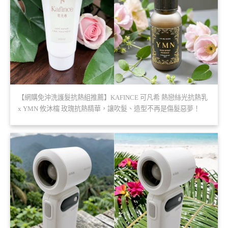
【網購免沖洗護髮抗熱組推薦】KAFINCE 可凡希 熱戀絲光抗熱乳
x YMN 攸沐橣 玫瑰抗熱精華，讓吹髮、造型不再是傷髮惡夢！