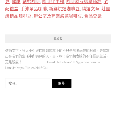
豆
,
健康
,
創始咖啡
,
咖啡伴手禮
,
咖啡就該這麼純粹
,
宅
配禮盒
,
手沖單品咖啡
,
新鮮烘焙咖啡豆
,
精選文章
,
莊園
級精品咖啡豆
,
辦公室及商業嚴選咖啡豆
,
食品登錄
關於我
透過文字，貝大小姐與瑞餚姐想寫下的不只是吃喝玩樂的紀錄，更想寫
出在我們的生活中所遇見的人、事、物！我們想表達的不僅僅是生活，
更是態度！ Email:
bellebear2002@yahoo.com.tw
Line@: https://lin.ee/ekk5Ciu
搜
尋
關
鍵
字: