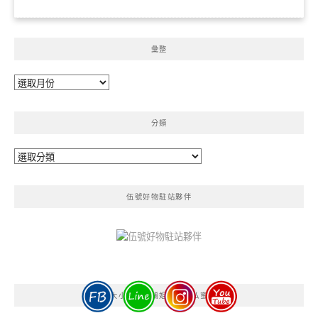
彙整
彙
整
分類
分
類
伍號好物駐站夥伴
貝大小姐與瑞餚姐の囂脂私蜜話