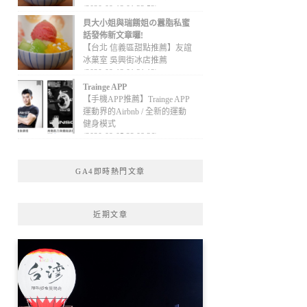
(2020-09-13 01:32:52)
貝大小姐與瑞餚姐の囂脂私蜜
話發佈新文章囉!
【台北 信義區甜點推薦】友誼
冰菓室 吳興街冰店推薦
(2020-09-13 01:31:12)
Trainge APP
【手機APP推薦】Trainge APP
運動界的Airbnb / 全新的運動
健身模式
(2020-09-05 22:08:36)
GA4即時熱門文章
近期文章