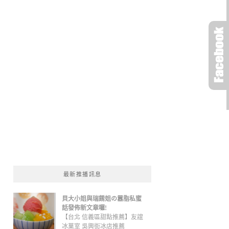
最新推播訊息
貝大小姐與瑞餚姐の囂脂私蜜
話發佈新文章囉!
【台北 信義區甜點推薦】友誼
冰菓室 吳興街冰店推薦