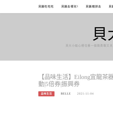
Skip
貝餚吃吃吃
貝餚去哪兒?
貝餚瞎拼去
貝
to
content
貝
貝大小姐心裡住著一個既勇敢又天
【品味生活】Eilong宜龍
動|5倍券|振興券
BELLE
2021-11-04
品味生活