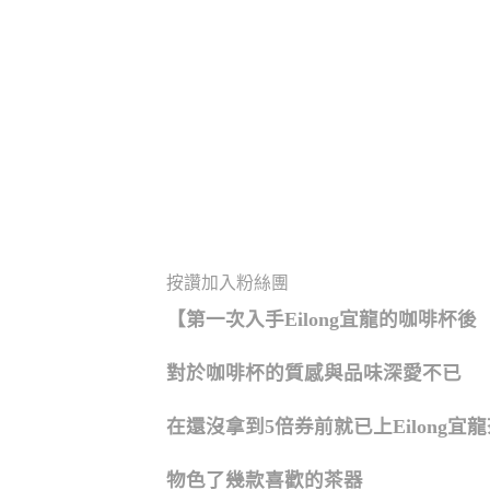
按讚加入粉絲團
【第一次入手Eilong宜龍的咖啡杯後
對於咖啡杯的質感與品味深愛不已
在還沒拿到5倍券前就已上Eilong宜
物色了幾款喜歡的茶器