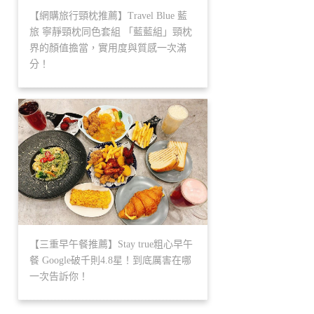
【網購旅行頸枕推薦】Travel Blue 藍
旅 寧靜頸枕同色套組 「藍藍組」頸枕
界的顏值擔當，實用度與質感一次滿
分！
【三重早午餐推薦】Stay true粗心早午
餐 Google破千則4.8星！到底厲害在哪
一次告訴你！