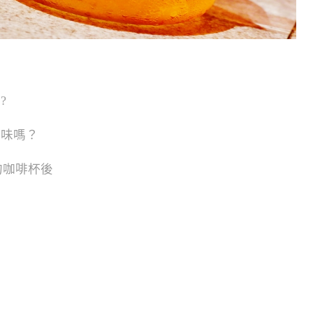
?
品味嗎？
的咖啡杯後