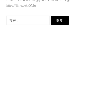
https://lin.ee/ekk5Ciu
搜
尋
關
鍵
字: