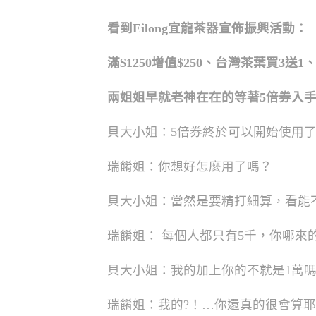
看到Eilong宜龍茶器宣佈振興活動：
滿$1250增值$250、台灣茶葉買3送1
兩姐姐早就老神在在的等著5倍券入
貝大小姐：5倍券終於可以開始使用
瑞餚姐：你想好怎麼用了嗎？
貝大小姐：當然是要精打細算，看能不
瑞餚姐： 每個人都只有5千，你哪來
貝大小姐：我的加上你的不就是1萬
瑞餚姐：我的?！…你還真的很會算