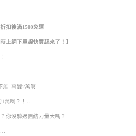
、折扣後滿1500免運
手時上網下單趕快買起來了！】
了！
能1萬變2萬啊…
的1萬啊？！…
嗎？你沒聽過團結力量大嗎？
耶…