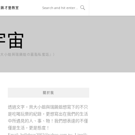
貝餚才藝教室
宇宙
貝大小姐與瑞餚姐の囂脂私蜜話』）
關於我
透過文字，貝大小姐與瑞餚姐想寫下的不只
是吃喝玩樂的紀錄，更想寫出在我們的生活
中所遇見的人、事、物！我們想表達的不僅
僅是生活，更是態度！
Email:
bellebear2002@yahoo.com.tw
Line@: