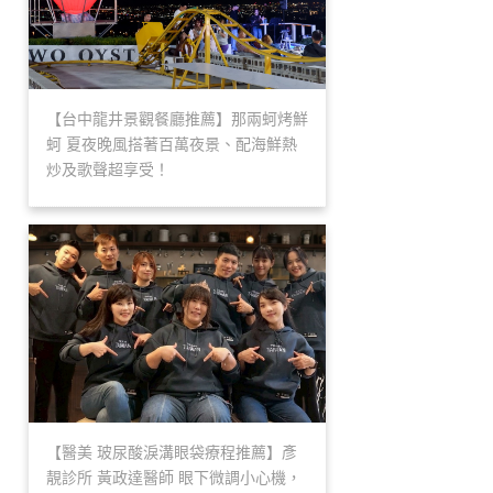
【台中龍井景觀餐廳推薦】那兩蚵烤鮮
蚵 夏夜晚風搭著百萬夜景、配海鮮熱
炒及歌聲超享受！
【醫美 玻尿酸淚溝眼袋療程推薦】彥
靚診所 黃政達醫師 眼下微調小心機，