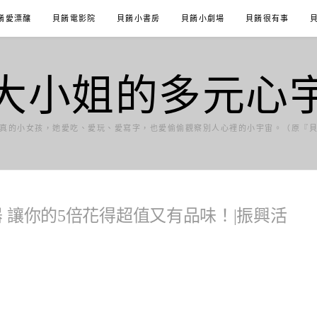
餚愛漂釀
貝餚電影院
貝餚小書房
貝餚小劇場
貝餚很有事
大小姐的多元心
真的小女孩，她愛吃、愛玩、愛寫字，也愛偷偷觀察別人心裡的小宇宙。（原『
茶器 讓你的5倍花得超值又有品味！|振興活