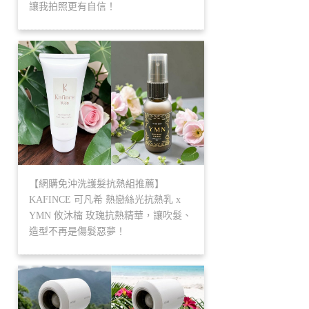
讓我拍照更有自信！
【網購免沖洗護髮抗熱組推薦】
KAFINCE 可凡希 熱戀絲光抗熱乳 x
YMN 攸沐橣 玫瑰抗熱精華，讓吹髮、
造型不再是傷髮惡夢！