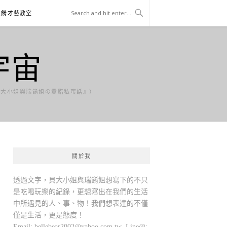
貝餚才藝教室
宇宙
貝大小姐與瑞餚姐の囂脂私蜜話』）
關於我
透過文字，貝大小姐與瑞餚姐想寫下的不只
是吃喝玩樂的紀錄，更想寫出在我們的生活
中所遇見的人、事、物！我們想表達的不僅
僅是生活，更是態度！
Email:
bellebear2002@yahoo.com.tw
Line@: