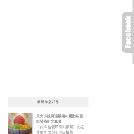
最新推播訊息
貝大小姐與瑞餚姐の囂脂私蜜
話發佈新文章囉!
【台北 信義區甜點推薦】友誼
冰菓室 吳興街冰店推薦