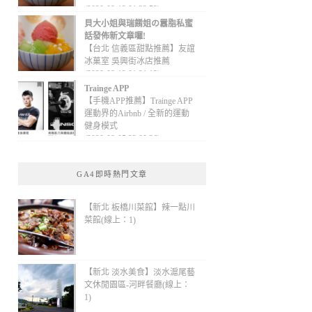
(2020-09-13 01:32:52)
貝大小姐與瑞餚姐の囂脂私蜜
話發佈新文章囉!
【台北 信義區甜點推薦】友誼
冰菓室 吳興街冰店推薦
(2020-09-13 01:31:12)
Trainge APP
【手機APP推薦】Trainge APP
運動界的Airbnb / 全新的運動
健身模式
(2020-09-05 22:08:36)
GA4即時熱門文章
【新北 板橋川菜館】辣一點川
菜館(線上：1)
【新北 淡水美食】淡水滬尾藝
文休閒園區-河畔餐廳(線上：
1)