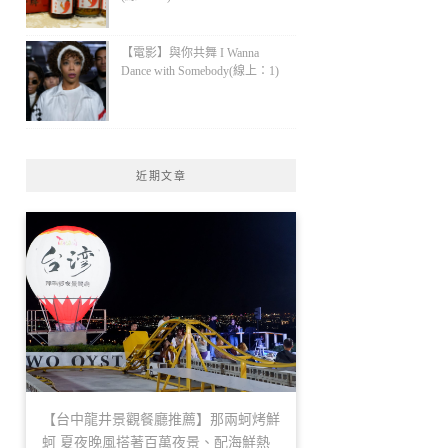
【電影】與你共舞 I Wanna
Dance with Somebody(線上：1)
近期文章
【台中龍井景觀餐廳推薦】那兩蚵烤鮮
蚵 夏夜晚風搭著百萬夜景、配海鮮熱