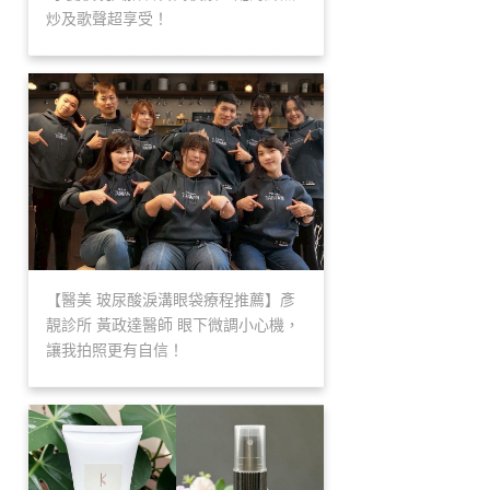
炒及歌聲超享受！
【醫美 玻尿酸淚溝眼袋療程推薦】彥
靚診所 黃政達醫師 眼下微調小心機，
讓我拍照更有自信！