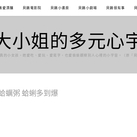
餚愛漂釀
貝餚電影院
貝餚小書房
貝餚小劇場
貝餚很有事
大小姐的多元心
真的小女孩，她愛吃、愛玩、愛寫字，也愛偷偷觀察別人心裡的小宇宙。（原『
蛤蠣粥 蛤蜊多到爆