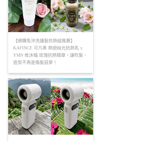
【網購免沖洗護髮抗熱組推薦】
KAFINCE 可凡希 熱戀絲光抗熱乳 x
YMN 攸沐橣 玫瑰抗熱精華，讓吹髮、
造型不再是傷髮惡夢！