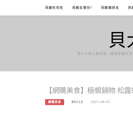
Skip
貝餚吃吃吃
貝餚去哪兒?
貝餚瞎拼去
貝
to
content
貝
貝大小姐心裡住著一個既勇敢又天
【網購美食】極蜆鍋物 松露
BELLE
2021-08-05
網購美食