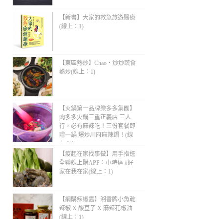
【新書】大家的救急旅遊醫療
(線上：1)
【東區熱炒】Chao・炒炒蔬食
熱炒(線上：1)
【火鍋第一品牌樂多多集團】
肉多多火鍋三重正義店 三人
行，必有麻辣吃！三份套餐即
贈一鍋 爆炒川府麻辣鍋！(線
上：1)
【疫起在家找事做】用手指逛
全聯線上購APP：小時達 #好
家在我在家(線上：1)
【網購辣椒醬】湘香牌小魚乾
辣椒 X 酸豆子 X 麻辣花椒油
(線上：1)