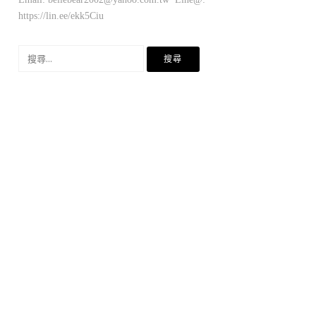
https://lin.ee/ekk5Ciu
搜
尋
關
鍵
字: