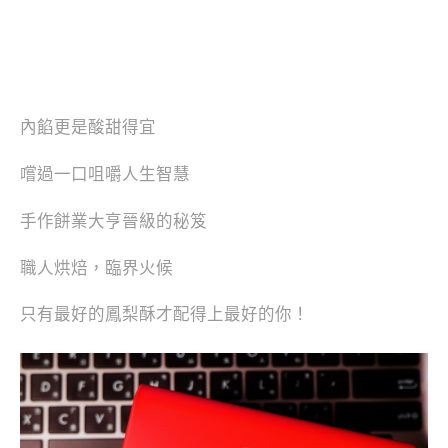
內餡更是酸甜得宜
嚐過一口咀嚼人生智慧
手作餅業大亨晉級的秘笈
職人烘焙，臨界火候
只有最好的鳳梨酥才配得上最好的你！