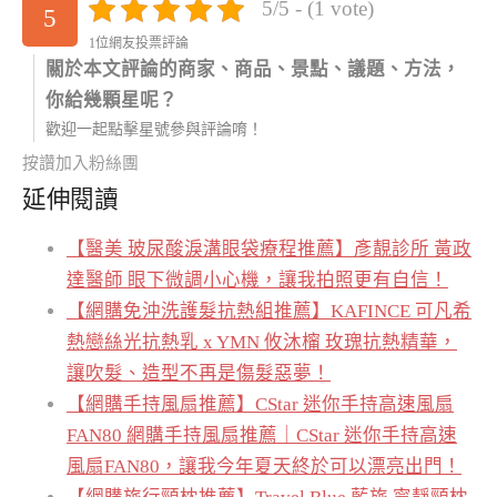
5/5 - (1 vote)
5
1位網友投票評論
關於本文評論的商家、商品、景點、議題、方法，
你給幾顆星呢？
歡迎一起點擊星號參與評論唷！
按讚加入粉絲團
延伸閱讀
【醫美 玻尿酸淚溝眼袋療程推薦】彥靚診所 黃政
達醫師 眼下微調小心機，讓我拍照更有自信！
【網購免沖洗護髮抗熱組推薦】KAFINCE 可凡希
熱戀絲光抗熱乳 x YMN 攸沐橣 玫瑰抗熱精華，
讓吹髮、造型不再是傷髮惡夢！
【網購手持風扇推薦】CStar 迷你手持高速風扇
FAN80 網購手持風扇推薦｜CStar 迷你手持高速
風扇FAN80，讓我今年夏天終於可以漂亮出門！