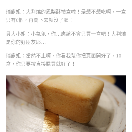
瑞餚姐：大判燒的鳳梨酥禮盒啦！是想不想吃啊，一盒
只有6個，再問下去就沒了喔！
貝大小姐：小氣鬼，你…應該不會只買一盒吧！大判燒
是你的好朋友耶…
瑞餚姐：當然不止啊，你看我幫你把頁面開好了，10
盒，你只要按直接購買就好了！