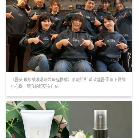
【醫美 玻尿酸淚溝眼袋療程推薦】彥靚診所 黃政達醫師 眼下微調
小心機，讓我拍照更有自信！