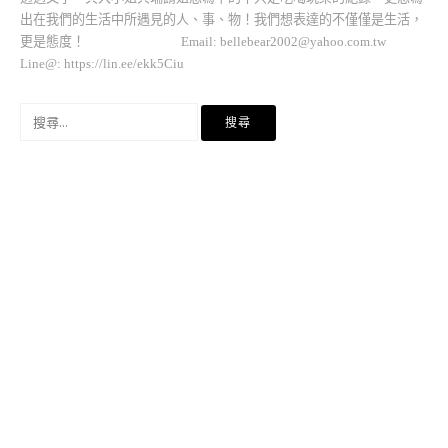
出在我們的生活中所遇見的人、事、物！我們想表達的不僅僅是生活，
更是態度！ Email:
bellebear2002@yahoo.com.tw
Line@: https://lin.ee/ekk5Ciu
搜
尋
關
鍵
字: