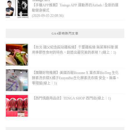
【手機APP推薦】Trainge APP 運動界的Airbnb / 全新的運
動健身模式
(2020-09-05 22:08:36)
GA4即時熱門文章
【台北 國父紀念館站鐵板燒】千璽鐵板燒 無菜單料理 運
用季節性食材的特色，創造出最完美的表現！(線上：1)
【團購好物推薦】美國百龍Biozone X 薰衣草BioTerg 生化
酵素洗衣精X橘子EnzymBio生化酵素洗衣精 安全、無毒、
零殘留(線上：1)
【西門情趣用品店】TENGA SHOP 西門店(線上：1)