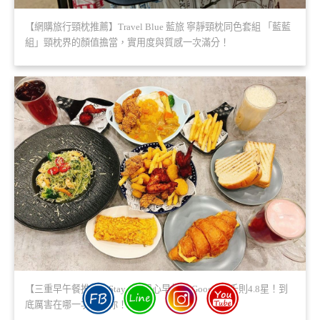
【網購旅行頸枕推薦】Travel Blue 藍旅 寧靜頸枕同色套組 「藍藍
組」頸枕界的顏值擔當，實用度與質感一次滿分！
【三重早午餐推薦】Stay true粗心早午餐 Google破千則4.8星！到
底厲害在哪一次告訴你！