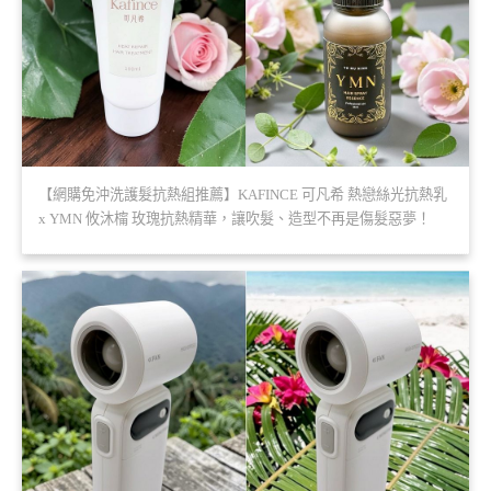
【網購免沖洗護髮抗熱組推薦】KAFINCE 可凡希 熱戀絲光抗熱乳
x YMN 攸沐橣 玫瑰抗熱精華，讓吹髮、造型不再是傷髮惡夢！