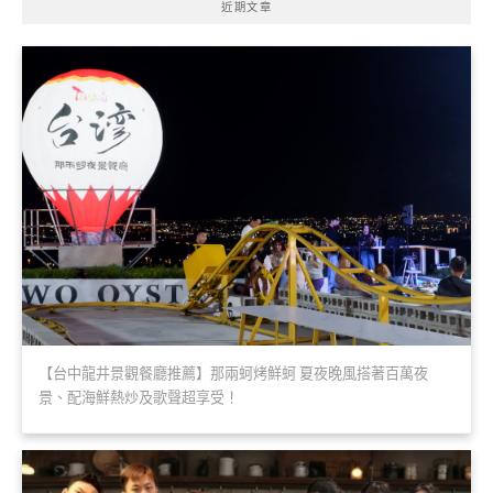
近期文章
【台中龍井景觀餐廳推薦】那兩蚵烤鮮蚵 夏夜晚風搭著百萬夜
景、配海鮮熱炒及歌聲超享受！