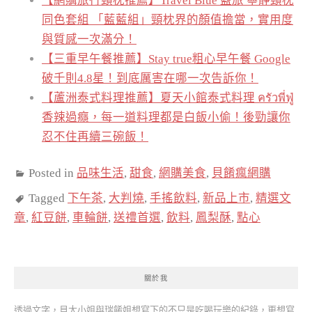
【網購旅行頸枕推薦】Travel Blue 藍旅 寧靜頸枕
同色套組 「藍藍組」頸枕界的顏值擔當，實用度
與質感一次滿分！
【三重早午餐推薦】Stay true粗心早午餐 Google
破千則4.8星！到底厲害在哪一次告訴你！
【蘆洲泰式料理推薦】夏天小館泰式料理 ครัวพี่ฟู่
香辣過癮，每一道料理都是白飯小偷！後勁讓你
忍不住再續三碗飯！
Posted in
品味生活
,
甜食
,
網購美食
,
貝餚瘋網購
Tagged
下午茶
,
大判燒
,
手搖飲料
,
新品上市
,
精選文
章
,
紅豆餅
,
車輪餅
,
送禮首選
,
飲料
,
鳳梨酥
,
點心
關於我
透過文字，貝大小姐與瑞餚姐想寫下的不只是吃喝玩樂的紀錄，更想寫