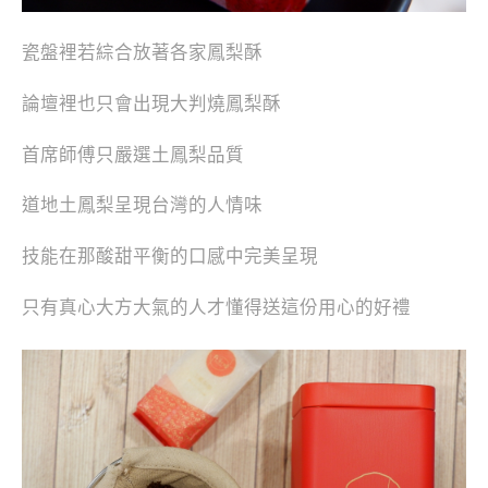
瓷盤裡若綜合放著各家鳳梨酥
論壇裡也只會出現大判燒鳳梨酥
首席師傅只嚴選土鳳梨品質
道地土鳳梨呈現台灣的人情味
技能在那酸甜平衡的口感中完美呈現
只有真心大方大氣的人才懂得送這份用心的好禮