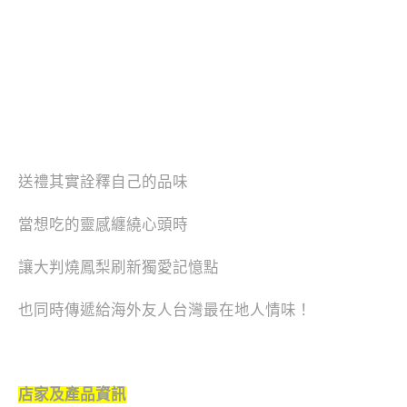
送禮其實詮釋自己的品味
當想吃的靈感纏繞心頭時
讓大判燒鳳梨刷新獨愛記憶點
也同時傳遞給海外友人台灣最在地人情味！
店家及產品資訊