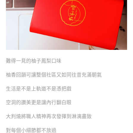
難得一見的柚子鳳梨口味
柚香回韻可讓整個社區又如同往昔充滿朝氣
生活是不是上軌道不是憑把戲
空洞的讚美更是讓內行翻白眼
大判燒將職人精神再次發揮到淋漓盡致
對每個小細節都不放過