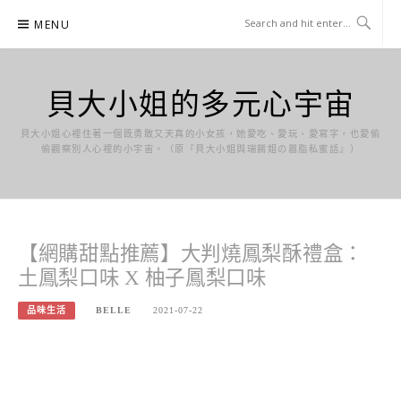
Skip
MENU
to
content
貝大小姐的多元心宇宙
貝大小姐心裡住著一個既勇敢又天真的小女孩，她愛吃、愛玩、愛寫字，也愛偷
偷觀察別人心裡的小宇宙。（原『貝大小姐與瑞餚姐の囂脂私蜜話』）
【網購甜點推薦】大判燒鳳梨酥禮盒：
土鳳梨口味 X 柚子鳳梨口味
品味生活
BELLE
2021-07-22