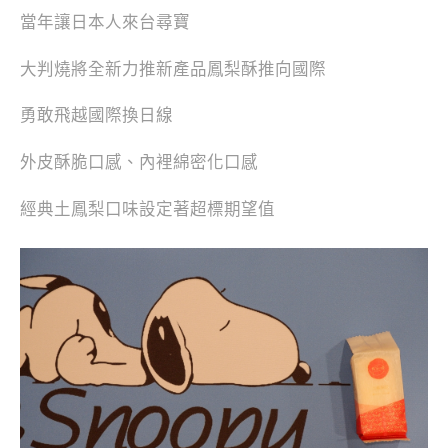
當年讓日本人來台尋寶
大判燒將全新力推新產品鳳梨酥推向國際
勇敢飛越國際換日線
外皮酥脆口感、內裡綿密化口感
經典土鳳梨口味設定著超標期望值