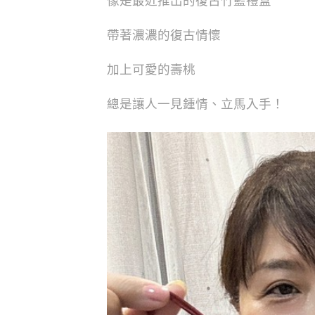
像是最近推出的復古竹籃禮盒
帶著濃濃的復古情懷
加上可愛的壽桃
總是讓人一見鍾情、立馬入手！