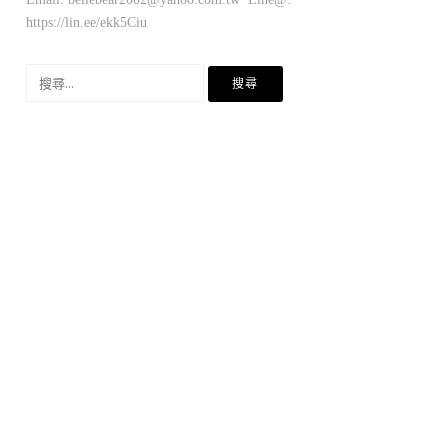
https://lin.ee/ekk5Ciu
搜
尋
關
鍵
字: