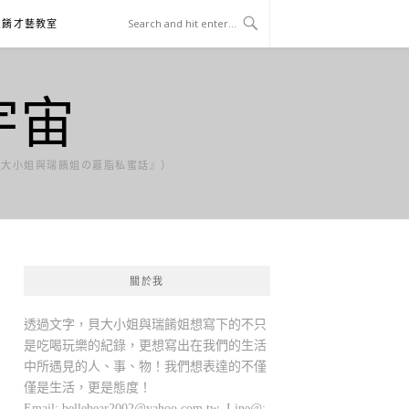
貝餚才藝教室
宇宙
貝大小姐與瑞餚姐の囂脂私蜜話』）
關於我
透過文字，貝大小姐與瑞餚姐想寫下的不只
是吃喝玩樂的紀錄，更想寫出在我們的生活
中所遇見的人、事、物！我們想表達的不僅
僅是生活，更是態度！
Email:
bellebear2002@yahoo.com.tw
Line@: