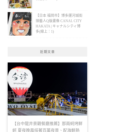
【日本 福岡市】博多運河城街
頭藝人Q版畫像 CANAL CITY
HAKATA | キャナルシティ博
多(線上：1)
近期文章
【台中龍井景觀餐廳推薦】那兩蚵烤鮮
蚵 夏夜晚風搭著百萬夜景、配海鮮熱