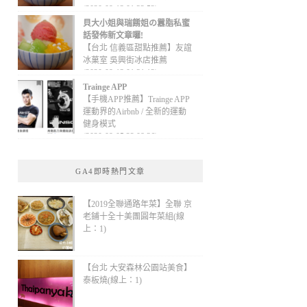
(2020-09-13 01:32:52)
貝大小姐與瑞餚姐の囂脂私蜜
話發佈新文章囉!
【台北 信義區甜點推薦】友誼
冰菓室 吳興街冰店推薦
(2020-09-13 01:31:12)
Trainge APP
【手機APP推薦】Trainge APP
運動界的Airbnb / 全新的運動
健身模式
(2020-09-05 22:08:36)
GA4即時熱門文章
【2019全聯通路年菜】全聯 京
老鋪十全十美團圓年菜組(線
上：1)
【台北 大安森林公園站美食】
泰板燒(線上：1)