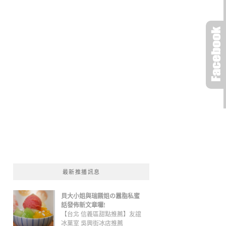
最新推播訊息
貝大小姐與瑞餚姐の囂脂私蜜
話發佈新文章囉!
【台北 信義區甜點推薦】友誼
冰菓室 吳興街冰店推薦