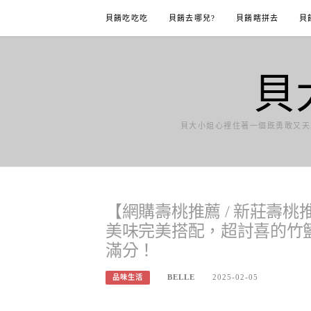
Skip
貝餚吃吃吃
貝餚去哪兒?
貝餚瞎拼去
貝
to
content
貝
貝大小姐心裡住著一個既勇敢又天
【網購壽桃推薦 / 新莊壽桃
美味完美搭配，超討喜的竹
滿分！
BELLE
2025-02-05
品味生活