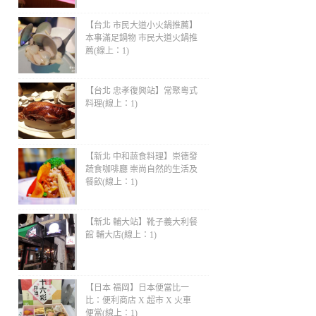
【台北 市民大道小火鍋推薦】
本事滿足鍋物 市民大道火鍋推
薦(線上：1)
【台北 忠孝復興站】常聚粵式
料理(線上：1)
【新北 中和蔬食料理】崇德發
蔬食咖啡廳 崇尚自然的生活及
餐飲(線上：1)
【新北 輔大站】靴子義大利餐
館 輔大店(線上：1)
【日本 福岡】日本便當比一
比：便利商店 X 超市 X 火車
便當(線上：1)