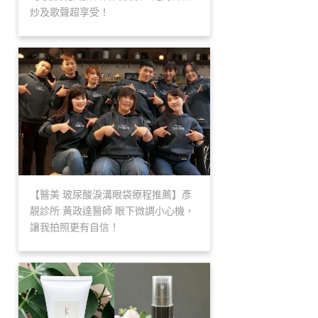
炒及歌聲超享受！
【醫美 玻尿酸淚溝眼袋療程推薦】彥
靚診所 黃政達醫師 眼下微調小心機，
讓我拍照更有自信！