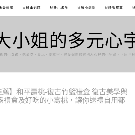
餚愛漂釀
貝餚電影院
貝餚小書房
貝餚小劇場
貝餚很有事
大小姐的多元心
真的小女孩，她愛吃、愛玩、愛寫字，也愛偷偷觀察別人心裡的小宇宙。（原『
推薦】和平壽桃-復古竹籃禮盒 復古美學與
籃禮盒及好吃的小壽桃，讓你送禮自用都