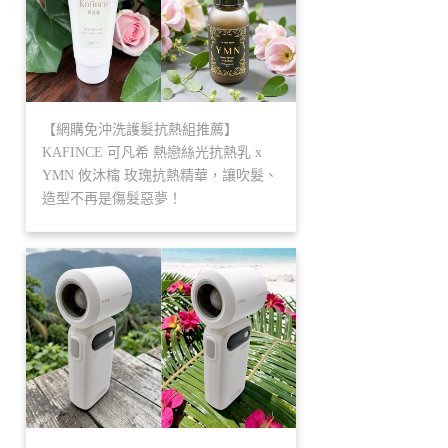
【網購免沖洗護髮抗熱組推薦】
KAFINCE 可凡希 熱戀絲光抗熱乳 x
YMN 攸沐橣 玫瑰抗熱精華，讓吹髮、
造型不再是傷髮惡夢！