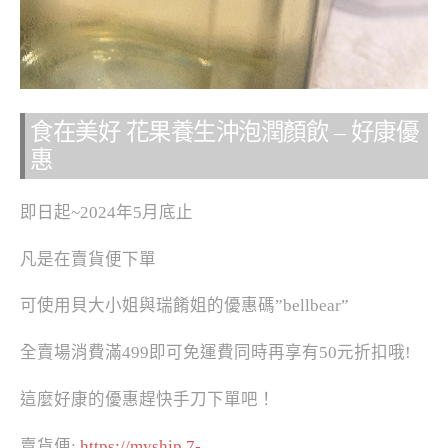
食在美好 花果養生沖泡潤顏飲 – 好康優
惠
即日起~2024年5月底止
凡是在賣貨便下單
可使用貝大小姐與瑞餚姐的優惠碼”bellbear”
全賣場消費滿499即可免運費同時再享有50元折扣哦!
這麼好康的優惠趕快手刀下單吧！
賣貨便:
https://myship.7-