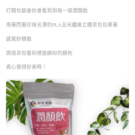
打開包裝後你會看到到每一袋潤顏飲
用著閃著珍珠光澤的PLA玉米纖維立體茶包包裹著
感覺好精緻
透過茶包看到裡面繽紛的顏色
真心覺得好美啊！