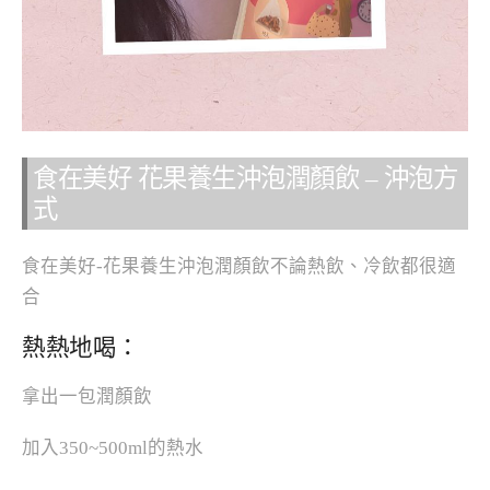
食在美好 花果養生沖泡潤顏飲 – 沖泡方
式
食在美好-花果養生沖泡潤顏飲不論熱飲、冷飲都很適
合
熱熱地喝：
拿出一包潤顏飲
加入350~500ml的熱水