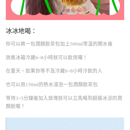
冰冰地喝：
你可以將一包潤顏飲茶包加上500ml常溫的開水後
放進冰箱冷藏6~8小時就可以飲用囉！
在夏天，如果你等不及冷藏6~8小時冷飲的人
也可以用150ml的熱水浸泡一包潤顏飲茶包
等待3~5分鐘後加入放塊就可以立馬喝到超級冰涼的潤
顏飲喔！