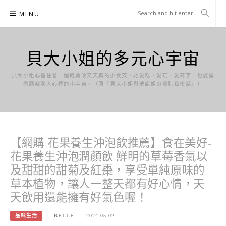
Skip
MENU
to
content
貝大小姐的多元心宇宙
貝大小姐心裡住著一個既勇敢又天真的小女孩，她愛吃、愛玩、愛寫字，也愛偷
偷觀察別人心裡的小宇宙。（原『貝大小姐與瑞餚姐の囂脂私蜜話』）
【網購 花果養生沖泡飲推薦】食在美好-
花果養生沖泡潤顏飲 鮮明的草莓香氣以
及甜甜的甜菊及紅棗，享受單純原味的
草本植物，讓人一整天都有好心情，天
天飲用還能擁有好氣色喔！
品味生活
BELLE
2024-05-02