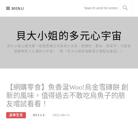
Skip
MENU
to
content
貝大小姐的多元心宇宙
貝大小姐心裡住著一個既勇敢又天真的小女孩，她愛吃、愛玩、愛寫字，也愛偷
偷觀察別人心裡的小宇宙。（原『貝大小姐與瑞餚姐の囂脂私蜜話』）
【網購零食】魚香涎Woo!烏金雪磚餅 創
新的風味，值得過去不敢吃烏魚子的朋
友嚐試看看！
品味生活
BELLE
2022-08-11