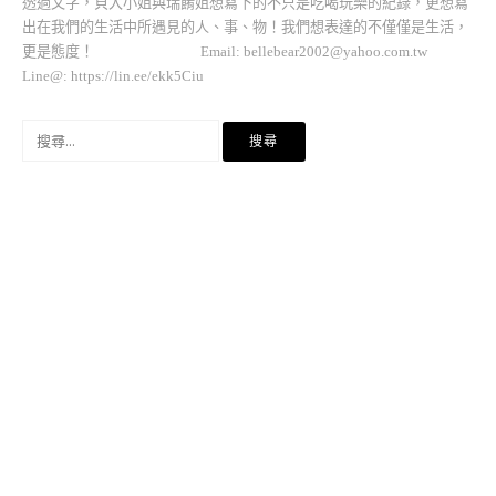
透過文字，貝大小姐與瑞餚姐想寫下的不只是吃喝玩樂的紀錄，更想寫
出在我們的生活中所遇見的人、事、物！我們想表達的不僅僅是生活，
更是態度！ Email:
bellebear2002@yahoo.com.tw
Line@: https://lin.ee/ekk5Ciu
搜
尋
關
鍵
字: