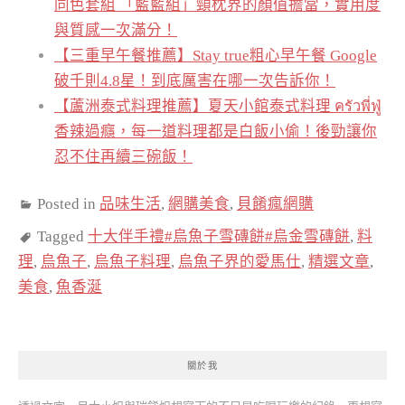
同色套組 「藍藍組」頸枕界的顏值擔當，實用度
與質感一次滿分！
【三重早午餐推薦】Stay true粗心早午餐 Google
破千則4.8星！到底厲害在哪一次告訴你！
【蘆洲泰式料理推薦】夏天小館泰式料理 ครัวพี่ฟู่
香辣過癮，每一道料理都是白飯小偷！後勁讓你
忍不住再續三碗飯！
Posted in
品味生活
,
網購美食
,
貝餚瘋網購
Tagged
十大伴手禮#烏魚子雪磚餅#烏金雪磚餅
,
料
理
,
烏魚子
,
烏魚子料理
,
烏魚子界的愛馬仕
,
精選文章
,
美食
,
魚香涎
關於我