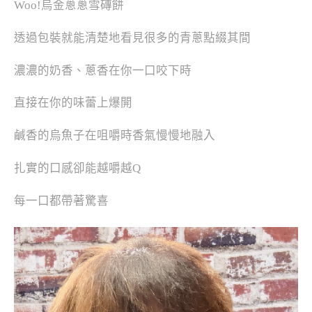
Woo!烏金蔥蔥雪磚餅
透過包裝就能清楚地看見很多的青蔥點綴其間
濃濃的奶香、蔥香在你一口咬下時
直接在你的味蕾上爆開
鹹香的烏魚子在咀嚼時香氣慢慢地融入
扎實的口感卻能越嚼越Q
每一口都帶著驚喜