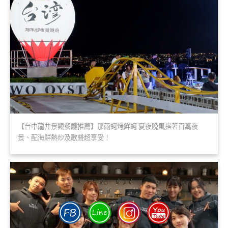
【台中龍井景觀餐廳推薦】那兩蚵烤鮮蚵 夏夜晚風搭著百萬夜
景、配海鮮熱炒及歌聲超享受！