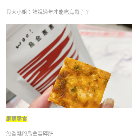
貝大小姐：誰說過年才能吃烏魚子？
網購零食
魚香涎的烏金雪磚餅