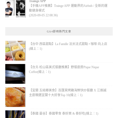
Trainge APP
【手機APP推薦】Trainge APP 運動界的Airbnb / 全新的運
動健身模式
(2020-09-05 22:08:36)
GA4即時熱門文章
【台中 西區甜點】La Famille 法米法式甜點 • 咖啡 向上店
(線上：1)
【台北 松山區美式餐廳推薦】野餐廚房Pique Nique
Coffee(線上：1)
【宜蘭 五結鄉美食】百匯窯烤雞海鮮快炒餐廳 X 江振誠
主廚親選宜蘭十大好食Top 10(線上：1)
【泰國 曼谷】泰國零食 泰好買 & 泰好吃(線上：1)