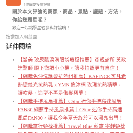
1位網友投票評論
關於本文評論的商家、商品、景點、議題、方法，
你給幾顆星呢？
歡迎一起點擊星號參與評論唷！
按讚加入粉絲團
延伸閱讀
【醫美 玻尿酸淚溝眼袋療程推薦】彥靚診所 黃政
達醫師 眼下微調小心機，讓我拍照更有自信！
【網購免沖洗護髮抗熱組推薦】KAFINCE 可凡希
熱戀絲光抗熱乳 x YMN 攸沐橣 玫瑰抗熱精華，
讓吹髮、造型不再是傷髮惡夢！
【網購手持風扇推薦】CStar 迷你手持高速風扇
FAN80 網購手持風扇推薦｜CStar 迷你手持高速
風扇FAN80，讓我今年夏天終於可以漂亮出門！
【網購旅行頸枕推薦】Travel Blue 藍旅 寧靜頸枕