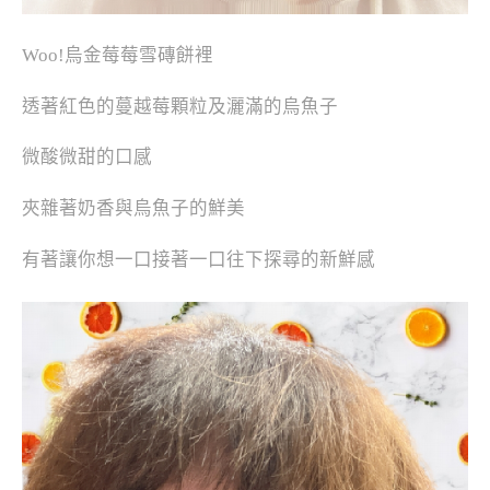
Woo!烏金莓莓雪磚餅裡
透著紅色的蔓越莓顆粒及灑滿的烏魚子
微酸微甜的口感
夾雜著奶香與烏魚子的鮮美
有著讓你想一口接著一口往下探尋的新鮮感