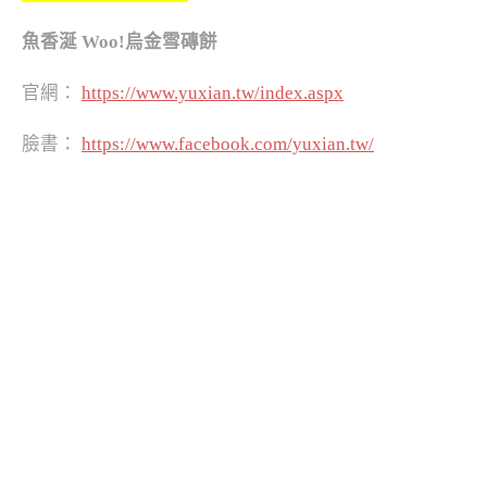
魚香涎 Woo!烏金雪磚餅
官網：
https://www.yuxian.tw/index.aspx
臉書：
https://www.facebook.com/yuxian.tw/