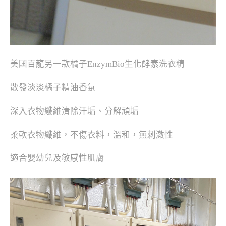
美國百龍另一款橘子EnzymBio生化酵素洗衣精
散發淡淡橘子精油香氛
深入衣物纖維清除汗垢、分解頑垢
柔軟衣物纖維，不傷衣料，溫和，無刺激性
適合嬰幼兒及敏感性肌膚