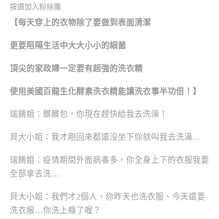
按讚加入粉絲團
【每天穿上的衣物除了要做到表面清潔
更要阻隔生活中大大小小的細菌
頂尖的家政婦一定要有超強的洗衣精
使用美國百龍生化酵素洗衣精能讓洗衣事半功倍！】
瑞餚姐：髒髒包，你現在趕快給我去洗澡！
貝大小姐：我才剛回來都還沒坐下你就叫我去洗澡…
瑞餚姐：疫情期間外面病毒多，你全身上下的衣服我要
全部拿去洗…
貝大小姐：我們才2個人，你昨天也洗衣服、今天還要
洗衣服…你洗上癮了喔？