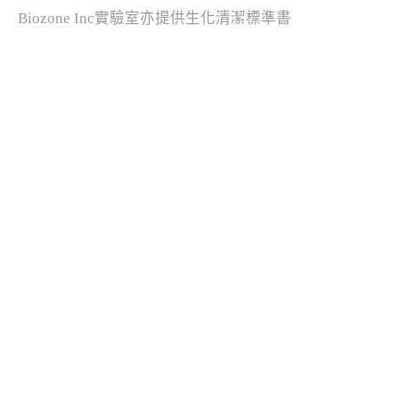
Biozone Inc實驗室亦提供生化清潔標準書