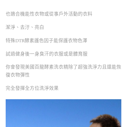
也適合機能性衣物或從事戶外活動的衣料
潔淨、去汙、亮白
特殊DTR酵素護色因子能保護衣物色澤
試過健身後一身臭汗的衣服或是體育服
你會發現美國百龍酵素洗衣精除了超強洗淨力且還能恢
復衣物彈性
完全發揮全方位洗淨效果