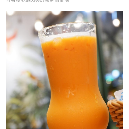
有著爆多蝦肉與蝦漿超級涮嘴