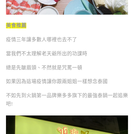
美食推薦
疫情三年讓多數人哪裡也去不了
當我們不太理解老天爺所出的功課時
總是先皺眉頭、不然就是咒罵一頓
如果因為這場疫情讓你跟兩姐姐一樣想念泰國
不如先到火鍋第一品牌樂多多旗下的最強泰鍋一起追樂
吧!