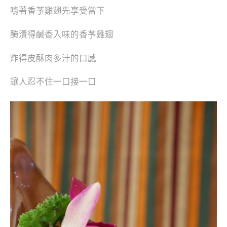
啃著香芧雞翅先享受當下
醃漬得鹹香入味的香芧雞翅
炸得皮酥肉多汁的口感
讓人忍不住一口接一口