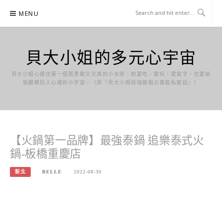
Skip
MENU
to
content
貝大小姐的多元心宇宙
貝大小姐心裡住著一個既勇敢又天真的小女孩，她愛吃、愛玩、愛寫字，也愛偷
偷觀察別人心裡的小宇宙。（原『貝大小姐與瑞餚姐の囂脂私蜜話』）
【火鍋第一品牌】最強泰鍋 追樂泰式火
鍋-板橋重慶店
新北
BELLE
2022-08-30