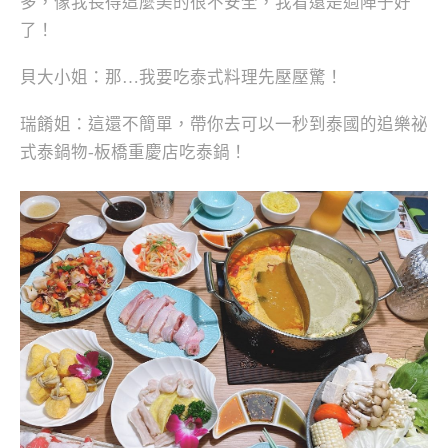
多，像我長得這麼美的很不安全，我看還是過陣子好
了！
貝大小姐：那…我要吃泰式料理先壓壓驚！
瑞餚姐：這還不簡單，帶你去可以一秒到泰國的追樂祕
式泰鍋物-板橋重慶店吃泰鍋！