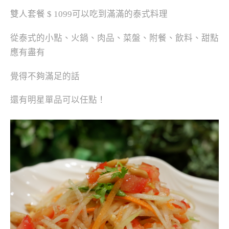
雙人套餐 $ 1099可以吃到滿滿的泰式料理
從泰式的小點、火鍋、肉品、菜盤、附餐、飲料、甜點
應有盡有
覺得不夠滿足的話
還有明星單品可以任點！