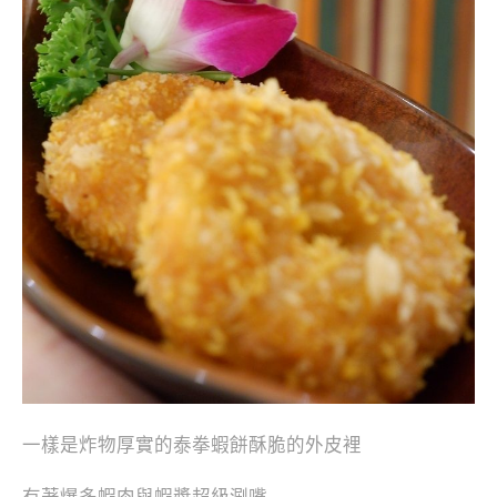
一樣是炸物厚實的泰拳蝦餅酥脆的外皮裡