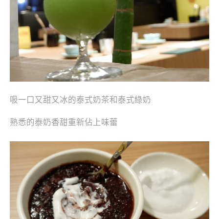
吸一口又甜又冰的泰式奶茶和泰式綠奶
熟悉的泰奶香甜重新佔上味蕾