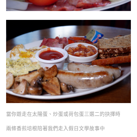
當你遊走在太陽蛋、炒蛋或荷包蛋三選二的抉擇時
兩條香煎培根陪著我們走入假日文學故事中