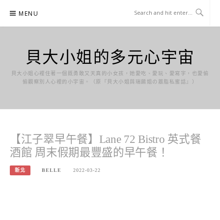
Skip
MENU
to
content
貝大小姐的多元心宇宙
貝大小姐心裡住著一個既勇敢又天真的小女孩，她愛吃、愛玩、愛寫字，也愛偷
偷觀察別人心裡的小宇宙。（原『貝大小姐與瑞餚姐の囂脂私蜜話』）
【江子翠早午餐】Lane 72 Bistro 英式餐
酒館 周末假期最豐盛的早午餐！
新北
BELLE
2022-03-22