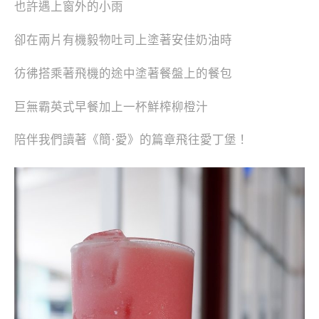
也許遇上窗外的小雨
卻在兩片有機毅物吐司上塗著安佳奶油時
彷彿搭乘著飛機的途中塗著餐盤上的餐包
巨無霸英式早餐加上一杯鮮榨柳橙汁
陪伴我們讀著《簡·愛》的篇章飛往愛丁堡！