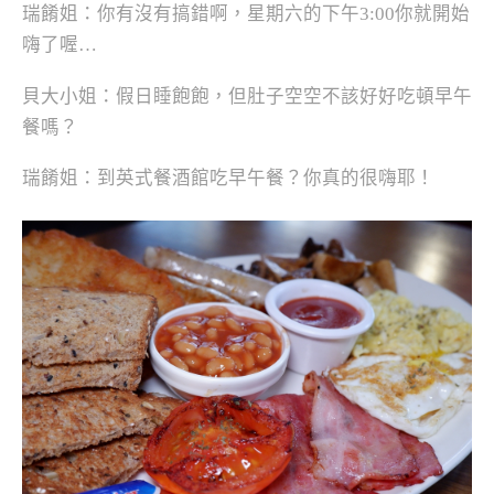
瑞餚姐：你有沒有搞錯啊，星期六的下午3:00你就開始
嗨了喔…
貝大小姐：假日睡飽飽，但肚子空空不該好好吃頓早午
餐嗎？
瑞餚姐：到英式餐酒館吃早午餐？你真的很嗨耶！