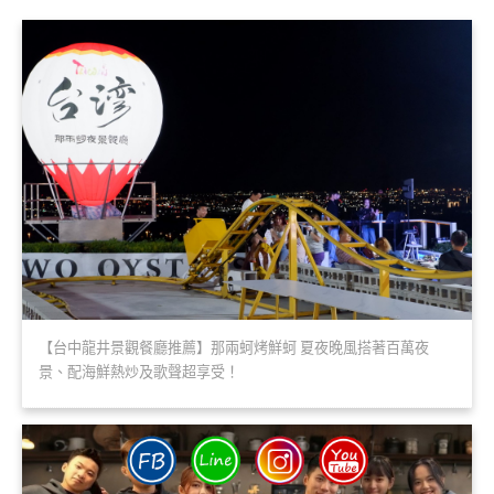
【台中龍井景觀餐廳推薦】那兩蚵烤鮮蚵 夏夜晚風搭著百萬夜
景、配海鮮熱炒及歌聲超享受！