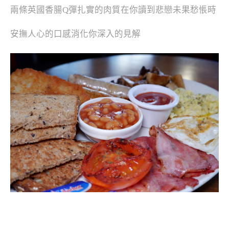
兩條英國香腸Q彈扎實的肉質在你讀到悲戀未果愁悵時
安撫人心的口感消化你深入的見解