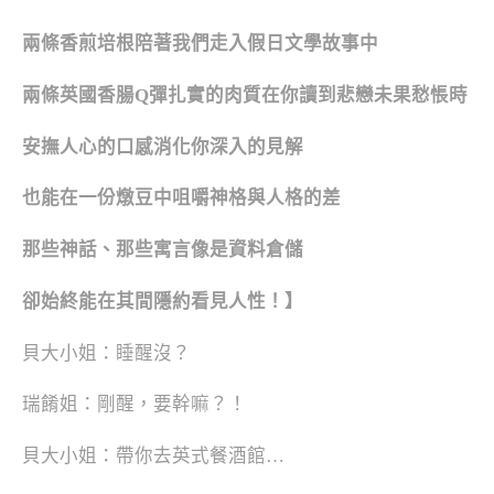
兩條香煎培根陪著我們走入假日文學故事中
兩條英國香腸Q彈扎實的肉質在你讀到悲戀未果愁悵時
安撫人心的口感消化你深入的見解
也能在一份燉豆中咀嚼神格與人格的差
那些神話、那些寓言像是資料倉儲
卻始終能在其間隱約看見人性！】
貝大小姐：睡醒沒？
瑞餚姐：剛醒，要幹嘛？！
貝大小姐：帶你去英式餐酒館…