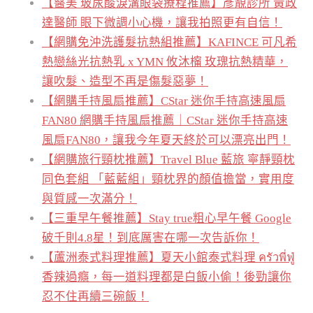
【醫美 玻尿酸淚溝眼袋療程推薦】彥靚診所 黃政
達醫師 眼下微調小心機，讓我拍照更有自信！
【網購免沖洗護髮抗熱組推薦】KAFINCE 可凡希
熱戀絲光抗熱乳 x YMN 攸沐橣 玫瑰抗熱精華，
讓吹髮、造型不再是傷髮惡夢！
【網購手持風扇推薦】CStar 迷你手持高速風扇
FAN80 網購手持風扇推薦｜CStar 迷你手持高速
風扇FAN80，讓我今年夏天終於可以漂亮出門！
【網購旅行頸枕推薦】Travel Blue 藍旅 寧靜頸枕
同色套組 「藍藍組」頸枕界的顏值擔當，實用度
與質感一次滿分！
【三重早午餐推薦】Stay true粗心早午餐 Google
破千則4.8星！到底厲害在哪一次告訴你！
【蘆洲泰式料理推薦】夏天小館泰式料理 ครัวพี่ฟู่
香辣過癮，每一道料理都是白飯小偷！後勁讓你
忍不住再續三碗飯！