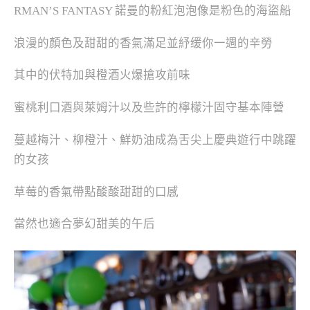
RMAN’S FANTASY 諾曼的粉紅泡泡像是粉色的海盜船
浪漫的顏色及甜甜的香氣滿足並紓缓你一週的辛勞
其中的伏特加與橙酒火爆搶攻前味
蜜桃利口酒與萊姆汁以及些許的檸檬汁固守基本陣營
蔓越梅汁、柳橙汁、鮮奶油成為舌尖上慶典遊行中跳躍
的女孩
草莓的香氣帶點酸酸甜甜的口感
當然也適合夢幻甜美的午后