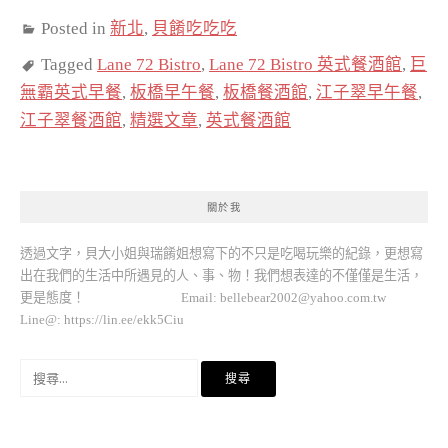
Posted in
新北
,
貝餚吃吃吃
Tagged
Lane 72 Bistro
,
Lane 72 Bistro 英式餐酒館
,
巨
無霸英式早餐
,
板橋早午餐
,
板橋餐酒館
,
江子翠早午餐
,
江子翠餐酒館
,
精選文章
,
英式餐酒館
關於我
透過文字，貝大小姐與瑞餚姐想寫下的不只是吃喝玩樂的紀錄，更想寫
出在我們的生活中所遇見的人、事、物！我們想表達的不僅僅是生活，
更是態度！ Email:
bellebear2002@yahoo.com.tw
Line@: https://lin.ee/ekk5Ciu
搜
尋
關
鍵