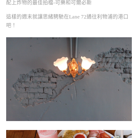
配上炸物的最佳拍檔-可樂和可爾必斯
這樣的週末就讓思緒騁馳在Lane 72通往利物浦的港口
吧！