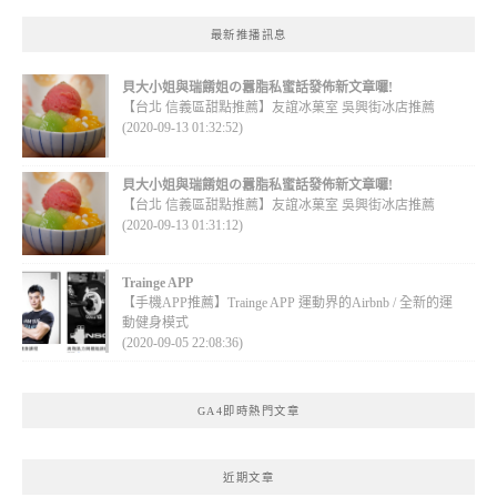
最新推播訊息
貝大小姐與瑞餚姐の囂脂私蜜話發佈新文章囉!
【台北 信義區甜點推薦】友誼冰菓室 吳興街冰店推薦
(2020-09-13 01:32:52)
貝大小姐與瑞餚姐の囂脂私蜜話發佈新文章囉!
【台北 信義區甜點推薦】友誼冰菓室 吳興街冰店推薦
(2020-09-13 01:31:12)
Trainge APP
【手機APP推薦】Trainge APP 運動界的Airbnb / 全新的運
動健身模式
(2020-09-05 22:08:36)
GA4即時熱門文章
近期文章