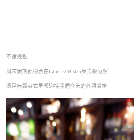
不論幾點
周末假期都適合在Lane 72 Bistro英式餐酒館
讓巨無霸英式早餐迎接我們今天的外語賞析