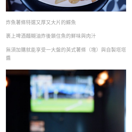
炸魚薯條特選又厚又大片的鰈魚
裹上啤酒麵糊油炸後鎖住魚的鮮味與肉汁
無須加購就能享受一大盤的英式薯條（塊）與自製塔塔
醬