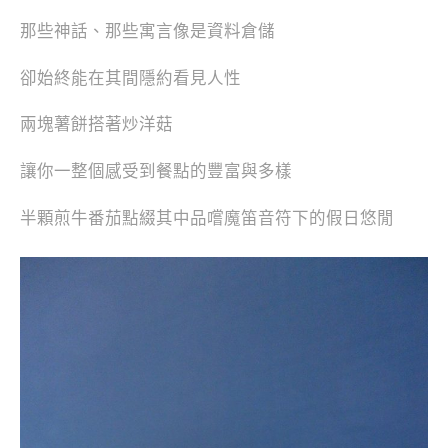
那些神話、那些寓言像是資料倉儲
卻始終能在其間隱約看見人性
兩塊薯餅搭著炒洋菇
讓你一整個感受到餐點的豐富與多樣
半顆煎牛番茄點綴其中品嚐魔笛音符下的假日悠閒