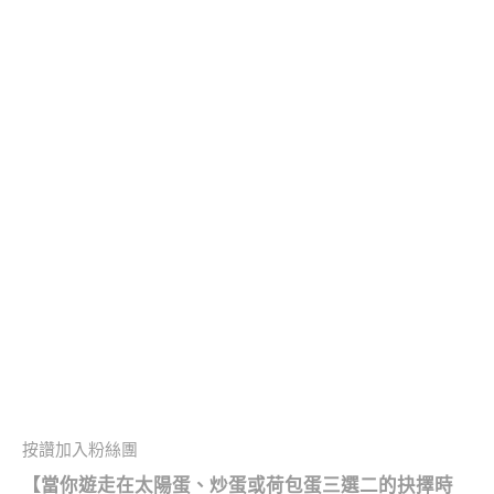
按讚加入粉絲團
【當你遊走在太陽蛋、炒蛋或荷包蛋三選二的抉擇時