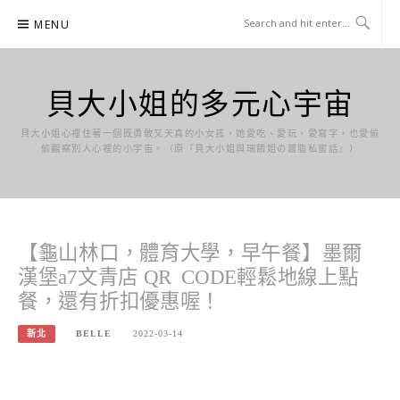
Skip
MENU
to
content
貝大小姐的多元心宇宙
貝大小姐心裡住著一個既勇敢又天真的小女孩，她愛吃、愛玩、愛寫字，也愛偷
偷觀察別人心裡的小宇宙。（原『貝大小姐與瑞餚姐の囂脂私蜜話』）
【龜山林口，體育大學，早午餐】墨爾
漢堡a7文青店 QR CODE輕鬆地線上點
餐，還有折扣優惠喔！
新北
BELLE
2022-03-14