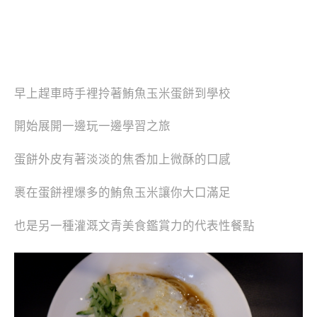
早上趕車時手裡拎著鮪魚玉米蛋餅到學校
開始展開一邊玩一邊學習之旅
蛋餅外皮有著淡淡的焦香加上微酥的口感
裹在蛋餅裡爆多的鮪魚玉米讓你大口滿足
也是另一種灌溉文青美食鑑賞力的代表性餐點