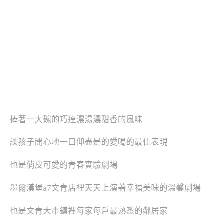
捧著一大碗的巧達濃湯濃甜香的風味
讓孩子開心地一口仰盡是的愛喝的最佳表現
也是俏皮可愛的青春實驗劇場
墨爾漢堡a7文青店裡天天上演著幸福美味的溫馨劇場
也是文青大市鎮裡每家每戶最熟悉的鄰居家