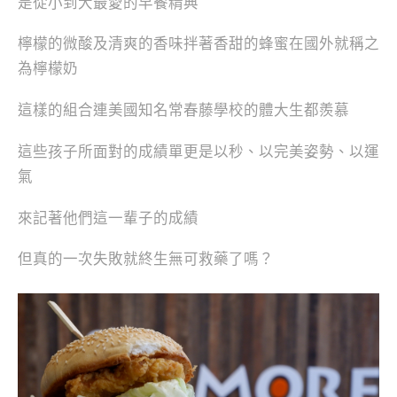
是從小到大最愛的早餐精典
檸檬的微酸及清爽的香味拌著香甜的蜂蜜在國外就稱之
為檸檬奶
這樣的組合連美國知名常春藤學校的體大生都羨慕
這些孩子所面對的成績單更是以秒、以完美姿勢、以運
氣
來記著他們這一輩子的成績
但真的一次失敗就終生無可救藥了嗎？