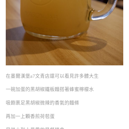
在墨爾漢堡a7文青店還可以看見許多體大生
一碗加蛋的黑胡椒鐵板麵搭著蜂蜜檸檬水
吸飽裹足黑胡椒微辣的香氣的麵條
再加一上顆香煎荷苞蛋