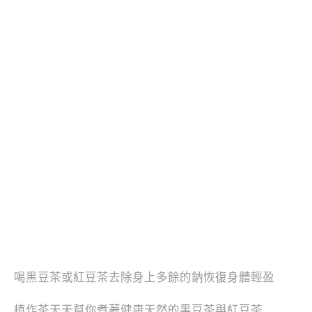
喝黑豆茶或紅豆茶去除身上多餘的鈉恢復身體輕盈
植作茶天天幫你煮著健康天然的黑豆茶與紅豆茶