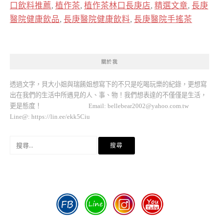
口飲料推薦
,
植作茶
,
植作茶林口長庚店
,
精選文章
,
長庚
醫院健康飲品
,
長庚醫院健康飲料
,
長庚醫院手搖茶
關於我
透過文字，貝大小姐與瑞餚姐想寫下的不只是吃喝玩樂的紀錄，更想寫
出在我們的生活中所遇見的人、事、物！我們想表達的不僅僅是生活，
更是態度！ Email:
bellebear2002@yahoo.com.tw
Line@: https://lin.ee/ekk5Ciu
搜
尋
關
鍵
字: