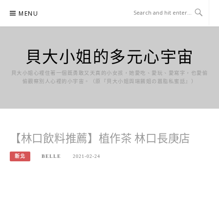
Skip
MENU
to
content
貝大小姐的多元心宇宙
貝大小姐心裡住著一個既勇敢又天真的小女孩，她愛吃、愛玩、愛寫字，也愛偷
偷觀察別人心裡的小宇宙。（原『貝大小姐與瑞餚姐の囂脂私蜜話』）
【林口飲料推薦】植作茶 林口長庚店
新北
BELLE
2021-02-24