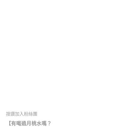
按讚加入粉絲團
【有喝過月桃水嗎？