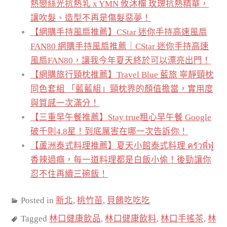
熱戀絲光抗熱乳 x YMN 攸沐橣 玫瑰抗熱精華，
讓吹髮、造型不再是傷髮惡夢！
【網購手持風扇推薦】CStar 迷你手持高速風扇
FAN80 網購手持風扇推薦｜CStar 迷你手持高速
風扇FAN80，讓我今年夏天終於可以漂亮出門！
【網購旅行頸枕推薦】Travel Blue 藍旅 寧靜頸枕
同色套組 「藍藍組」頸枕界的顏值擔當，實用度
與質感一次滿分！
【三重早午餐推薦】Stay true粗心早午餐 Google
破千則4.8星！到底厲害在哪一次告訴你！
【蘆洲泰式料理推薦】夏天小館泰式料理 ครัวพี่ฟู่
香辣過癮，每一道料理都是白飯小偷！後勁讓你
忍不住再續三碗飯！
Posted in
新北
,
桃竹苗
,
貝餚吃吃吃
Tagged
林口健康飲品
,
林口健康飲料
,
林口手搖茶
,
林