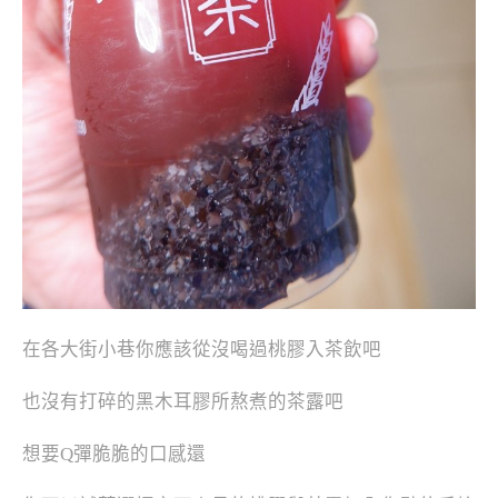
在各大街小巷你應該從沒喝過桃膠入茶飲吧
也沒有打碎的黑木耳膠所熬煮的茶露吧
想要Q彈脆脆的口感還