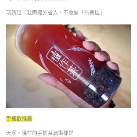
瑞餚姐：我阿嬤外省人，不會做「昂孤桂」
手搖飲推薦
天啊，現在的手搖茶滿街都是