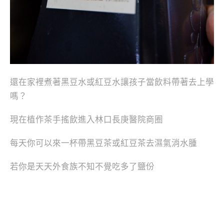
還在家裡煮著黑豆水或紅豆水讓孩子當飲料帶著去上學
嗎？
現在植作茶手搖飲進入林口長庚醫院商圈
每天你可以來一杯帶黑豆茶或紅豆茶去濕氣消水腫
若你是天天外食族不知不覺吃多了鹽份