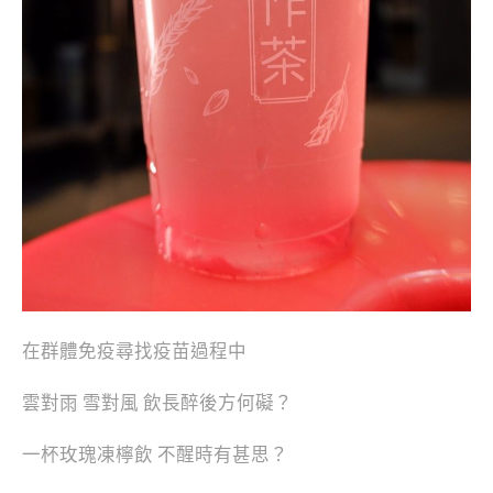
在群體免疫尋找疫苗過程中
雲對雨 雪對風 飲長醉後方何礙？
一杯玫瑰凍檸飲 不醒時有甚思？