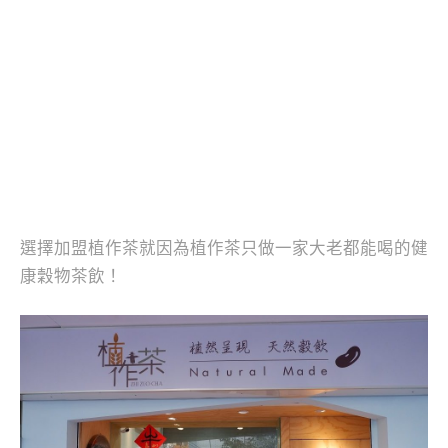
選擇加盟植作茶就因為植作茶只做一家大老都能喝的健
康穀物茶飲！