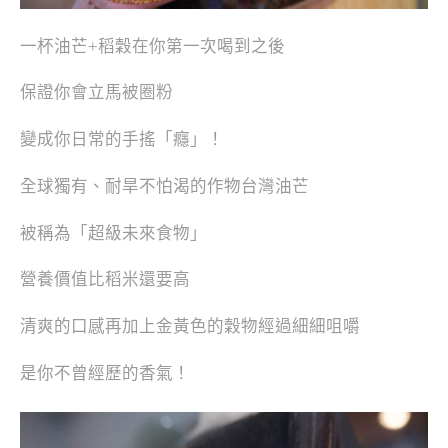
一杯油芒+稻穀在你第一次喝到之後
保證你會立馬被圈粉
變成你日常的手搖「癮」！
全球獨有、耐旱不怕渴的作物台灣油芒
被稱為「超級未來食物」
營養價值比稻米還要高
清爽的口感再加上金黃色的穀物經過細細咀嚼
是你不曾經歷的香氣！