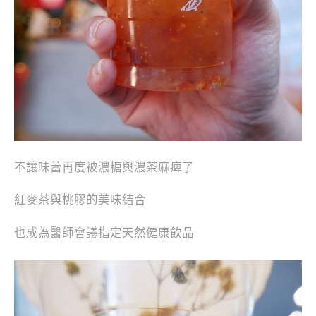
不讓味蕾再度被濃糖與濃茶麻痺了
紅麥茶與桃膠的美味結合
也成為醫師會議指定天然健康飲品