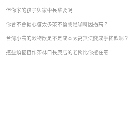
但你家的孩子與家中長輩要喝
你會不會擔心糖太多茶不優或是咖啡因過高？
台灣小農的穀物飲是不是成本太高無法變成手搖飲呢？
這些煩惱植作茶林口長庚店的老闆比你還在意