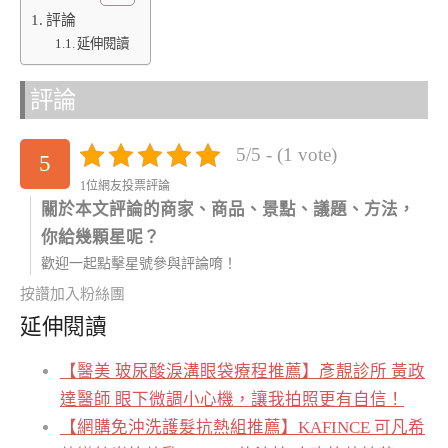
評論
延伸閱讀
評論
5/5 - (1 vote)
5
1位網友投票評論
關於本文評論的商家、商品、景點、議題、方法，
你給幾顆星呢？
歡迎一起點擊星號參與評論唷！
按讚加入粉絲團
延伸閱讀
【醫美 玻尿酸淚溝眼袋療程推薦】彥靚診所 黃政
達醫師 眼下微調小心機，讓我拍照更有自信！
【網購免沖洗護髮抗熱組推薦】KAFINCE 可凡希