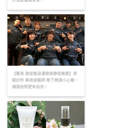
炒及歌聲超享受！
【醫美 玻尿酸淚溝眼袋療程推薦】彥
靚診所 黃政達醫師 眼下微調小心機，
讓我拍照更有自信！