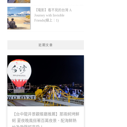
【電影】看不見的台灣 A
Journey with Invisible
Friends(線上：1)
近期文章
【台中龍井景觀餐廳推薦】那兩蚵烤鮮
蚵 夏夜晚風搭著百萬夜景、配海鮮熱