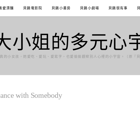
餚愛漂釀
貝餚電影院
貝餚小書房
貝餚小劇場
貝餚很有事
大小姐的多元心
真的小女孩，她愛吃、愛玩、愛寫字，也愛偷偷觀察別人心裡的小宇宙。（原『
e with Somebody