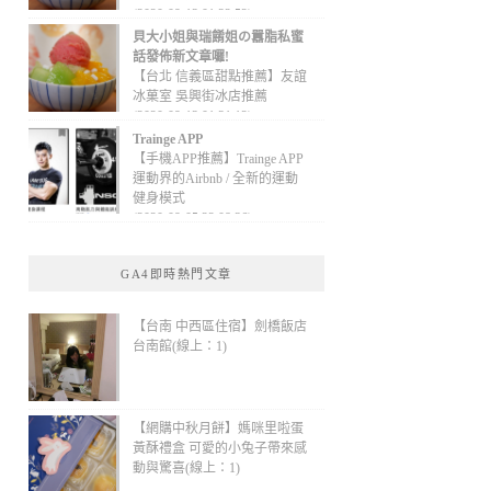
(2020-09-13 01:32:52)
貝大小姐與瑞餚姐の囂脂私蜜
話發佈新文章囉!
【台北 信義區甜點推薦】友誼
冰菓室 吳興街冰店推薦
(2020-09-13 01:31:12)
Trainge APP
【手機APP推薦】Trainge APP
運動界的Airbnb / 全新的運動
健身模式
(2020-09-05 22:08:36)
GA4即時熱門文章
【台南 中西區住宿】劍橋飯店
台南館(線上：1)
【網購中秋月餅】媽咪里啦蛋
黃酥禮盒 可愛的小兔子帶來感
動與驚喜(線上：1)