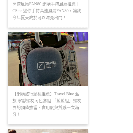
高速風扇FAN80 網購手持風扇推薦｜
CStar 迷你手持高速風扇FAN80，讓我
今年夏天終於可以漂亮出門！
【網購旅行頸枕推薦】Travel Blue 藍
旅 寧靜頸枕同色套組 「藍藍組」頸枕
界的顏值擔當，實用度與質感一次滿
分！