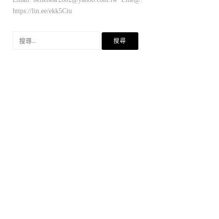
https://lin.ee/ekk5Ciu
搜
尋
關
鍵
字: