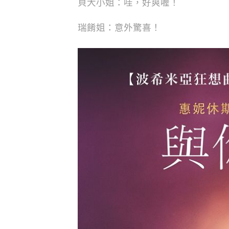
貝大小姐：哇，好爽喔！
瑞餚姐：意外驚喜！