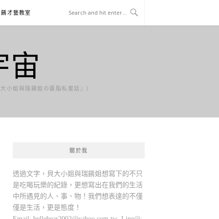
貝餚才藝教室
宇宙
貝大小姐與瑞餚姐の囂脂私蜜話』）
關於我
透過文字，貝大小姐與瑞餚姐想寫下的不只
是吃喝玩樂的紀錄，更想寫出在我們的生活
中所遇見的人、事、物！我們想表達的不僅
僅是生活，更是態度！
Email:
bellebear2002@yahoo.com.tw
Line@: