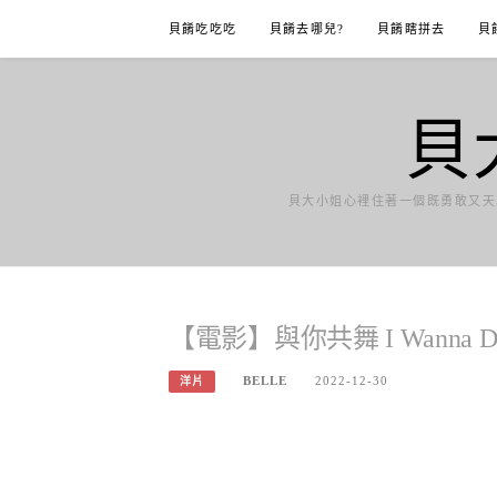
Skip
貝餚吃吃吃
貝餚去哪兒?
貝餚瞎拼去
貝
to
content
貝
貝大小姐心裡住著一個既勇敢又天
【電影】與你共舞 I Wanna Danc
BELLE
2022-12-30
洋片