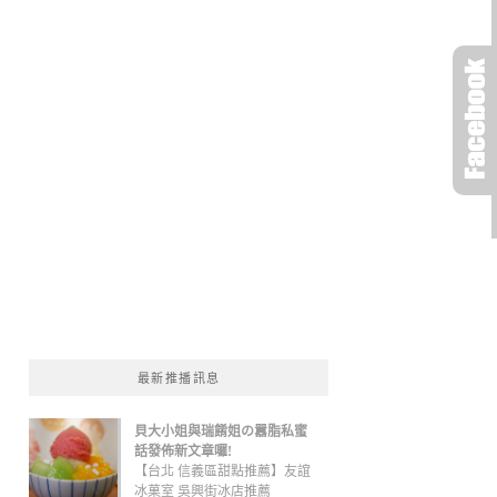
最新推播訊息
貝大小姐與瑞餚姐の囂脂私蜜
話發佈新文章囉!
【台北 信義區甜點推薦】友誼
冰菓室 吳興街冰店推薦