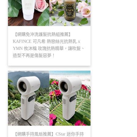
【網購免沖洗護髮抗熱組推薦】
KAFINCE 可凡希 熱戀絲光抗熱乳 x
YMN 攸沐橣 玫瑰抗熱精華，讓吹髮、
造型不再是傷髮惡夢！
【網購手持風扇推薦】CStar 迷你手持