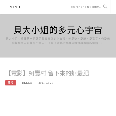
Skip
MENU
to
content
貝大小姐的多元心宇宙
貝大小姐心裡住著一個既勇敢又天真的小女孩，她愛吃、愛玩、愛寫字，也愛偷
偷觀察別人心裡的小宇宙。（原『貝大小姐與瑞餚姐の囂脂私蜜話』）
【電影】蚵豐村 留下來的蚵最肥
國片
BELLE
2021-02-21