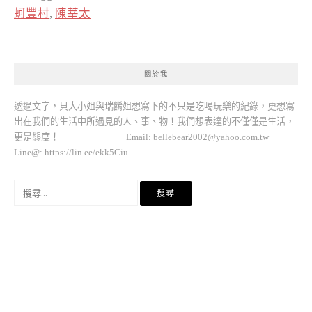
蚵豐村
,
陳莘太
關於我
透過文字，貝大小姐與瑞餚姐想寫下的不只是吃喝玩樂的紀錄，更想寫
出在我們的生活中所遇見的人、事、物！我們想表達的不僅僅是生活，
更是態度！ Email:
bellebear2002@yahoo.com.tw
Line@: https://lin.ee/ekk5Ciu
搜
尋
關
鍵
字: