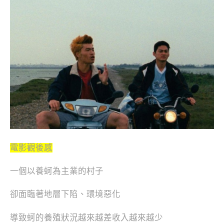
電影觀後感
一個以養蚵為主業的村子
卻面臨著地層下陷、環境惡化
導致蚵的養殖狀況越來越差收入越來越少