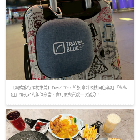
【網購旅行頸枕推薦】Travel Blue 藍旅 寧靜頸枕同色套組 「藍藍
組」頸枕界的顏值擔當，實用度與質感一次滿分！