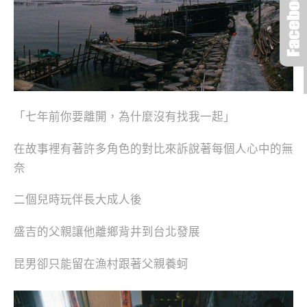
「七年前你要離開，為什麼沒有找我一起」
在故事裡有著許多角色的對比來訴說著每個人心中的無
奈
二個兒時玩伴長大成人後
盛吉的父親讓他離鄉背井到台北發展
昆男卻只能留在漁村跟著父親養蚵