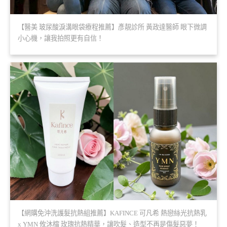
【醫美 玻尿酸淚溝眼袋療程推薦】彥靚診所 黃政達醫師 眼下微調
小心機，讓我拍照更有自信！
【網購免沖洗護髮抗熱組推薦】KAFINCE 可凡希 熱戀絲光抗熱乳
x YMN 攸沐橣 玫瑰抗熱精華，讓吹髮、造型不再是傷髮惡夢！