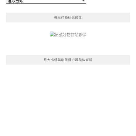
類
伍號好物駐站夥伴
貝大小姐與瑞餚姐の囂脂私蜜話