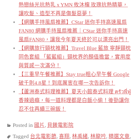
熱戀絲光抗熱乳 x YMN 攸沐橣 玫瑰抗熱精華，
讓吹髮、造型不再是傷髮惡夢！
【網購手持風扇推薦】CStar 迷你手持高速風扇
FAN80 網購手持風扇推薦｜CStar 迷你手持高速
風扇FAN80，讓我今年夏天終於可以漂亮出門！
【網購旅行頸枕推薦】Travel Blue 藍旅 寧靜頸枕
同色套組 「藍藍組」頸枕界的顏值擔當，實用度
與質感一次滿分！
【三重早午餐推薦】Stay true粗心早午餐 Google
破千則4.8星！到底厲害在哪一次告訴你！
【蘆洲泰式料理推薦】夏天小館泰式料理 ครัวพี่ฟู่
香辣過癮，每一道料理都是白飯小偷！後勁讓你
忍不住再續三碗飯！
Posted in
國片
,
貝餚電影院
Tagged
台北電影節
,
喜翔
,
林禹緒
,
林龍吟
,
精選文章
,