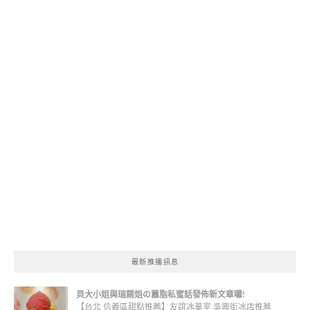
最新推播訊息
貝大小姐與瑞餚姐の囂脂私蜜話發佈新文章囉!
【台北 信義區甜點推薦】友誼冰菓室 吳興街冰店推薦