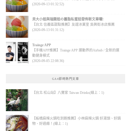
(2020-09-13 01:32:52)
貝大小姐與瑞餚姐の囂脂私蜜話發佈新文章囉!
【台北 信義區甜點推薦】友誼冰菓室 吳興街冰店推薦
(2020-09-13 01:31:12)
Trainge APP
【手機APP推薦】Trainge APP 運動界的Airbnb / 全新的運
動健身模式
(2020-09-05 22:08:36)
GA4即時熱門文章
【台北 松山站】八寶家 Taiwan Drinks(線上：1)
【板橋麻辣火鍋吃到飽推薦】小林麻辣火鍋 好湯頭、好鍋
物、好過癮！(線上：1)