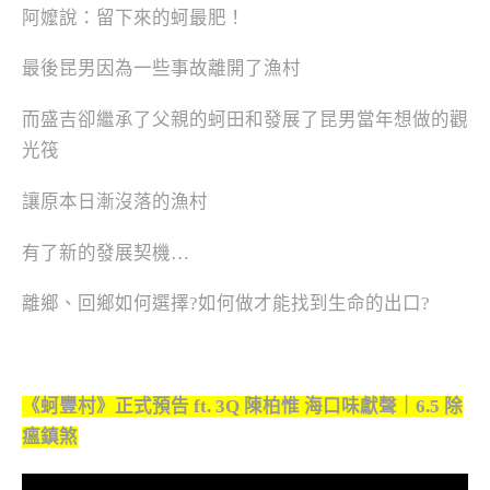
阿嬤說：留下來的蚵最肥！
最後昆男因為一些事故離開了漁村
而盛吉卻繼承了父親的蚵田和發展了昆男當年想做的觀
光筏
讓原本日漸沒落的漁村
有了新的發展契機…
離鄉、回鄉如何選擇?如何做才能找到生命的出口?
《蚵豐村》正式預告 ft. 3Q 陳柏惟 海口味獻聲｜6.5 除
瘟鎮煞