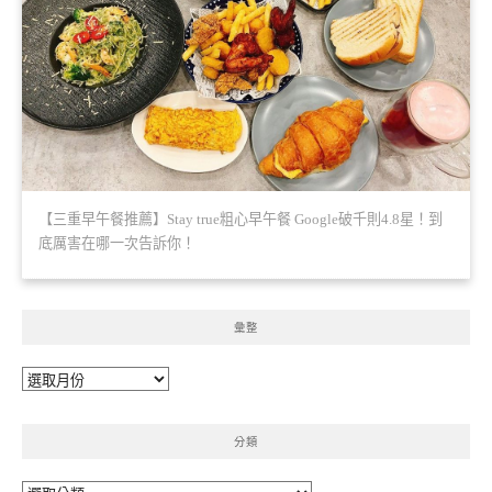
【三重早午餐推薦】Stay true粗心早午餐 Google破千則4.8星！到
底厲害在哪一次告訴你！
彙整
彙
整
分類
分