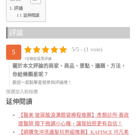
評論
延伸閱讀
評論
5/5 - (1 vote)
5
1位網友投票評論
關於本文評論的商家、商品、景點、議題、方法，
你給幾顆星呢？
歡迎一起點擊星號參與評論唷！
按讚加入粉絲團
延伸閱讀
【醫美 玻尿酸淚溝眼袋療程推薦】彥靚診所 黃政
達醫師 眼下微調小心機，讓我拍照更有自信！
【網購免沖洗護髮抗熱組推薦】KAFINCE 可凡希