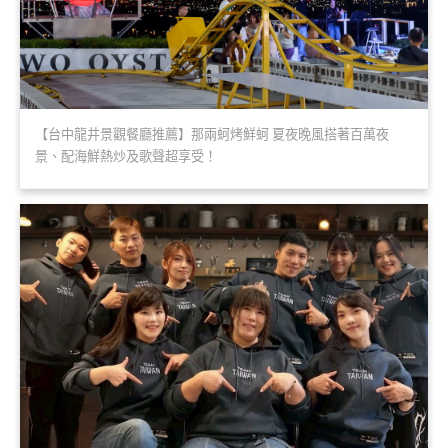
【台中龍井景觀餐廳推薦】那兩蚵烤鮮蚵 夏夜晚風搭著百萬夜
景、配海鮮熱炒及歌聲超享受！