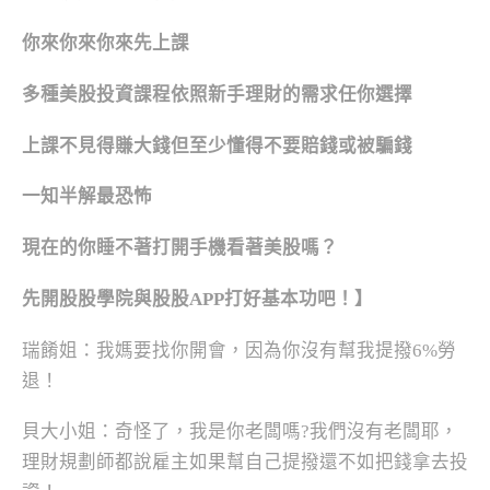
你來你來你來先上課
多種美股投資課程依照新手理財的需求任你選擇
上課不見得賺大錢但至少懂得不要賠錢或被騙錢
一知半解最恐怖
現在的你睡不著打開手機看著美股嗎？
先開股股學院與股股APP打好基本功吧！】
瑞餚姐：我媽要找你開會，因為你沒有幫我提撥6%勞
退！
貝大小姐：奇怪了，我是你老闆嗎?我們沒有老闆耶，
理財規劃師都說雇主如果幫自己提撥還不如把錢拿去投