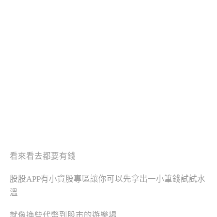
看來看去都要有錢
股股APP有小資股專區讓你可以先拿出一小筆錢試試水
溫
就像換些代幣到股市的遊樂場