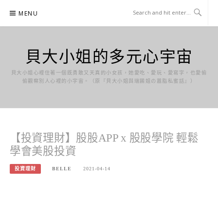
Skip
MENU
to
content
貝大小姐的多元心宇宙
貝大小姐心裡住著一個既勇敢又天真的小女孩，她愛吃、愛玩、愛寫字，也愛偷
偷觀察別人心裡的小宇宙。（原『貝大小姐與瑞餚姐の囂脂私蜜話』）
【投資理財】股股APP x 股股學院 輕鬆
學會美股投資
投資理財
BELLE
2021-04-14