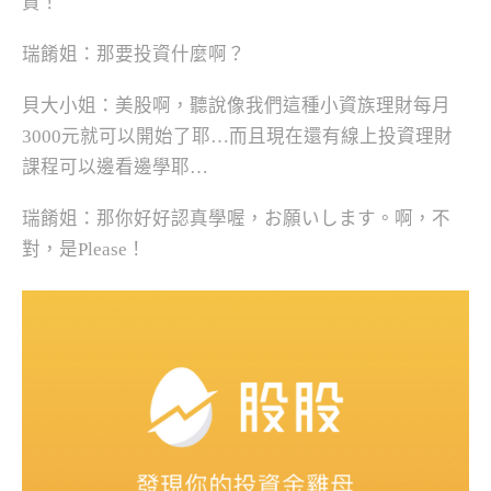
資！
瑞餚姐：那要投資什麼啊？
貝大小姐：美股啊，聽說像我們這種小資族理財每月
3000元就可以開始了耶…而且現在還有線上投資理財
課程可以邊看邊學耶…
瑞餚姐：那你好好認真學喔，お願いします。啊，不
對，是Please！