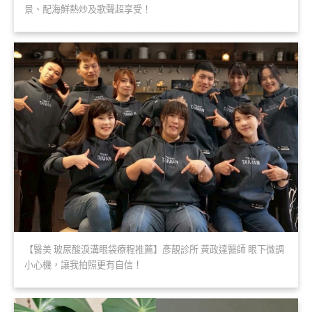
景、配海鮮熱炒及歌聲超享受！
【醫美 玻尿酸淚溝眼袋療程推薦】彥靚診所 黃政達醫師 眼下微調
小心機，讓我拍照更有自信！