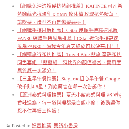
【網購免沖洗護髮抗熱組推薦】KAFINCE 可凡希
熱戀絲光抗熱乳 x YMN 攸沐橣 玫瑰抗熱精華，
讓吹髮、造型不再是傷髮惡夢！
【網購手持風扇推薦】CStar 迷你手持高速風扇
FAN80 網購手持風扇推薦｜CStar 迷你手持高速
風扇FAN80，讓我今年夏天終於可以漂亮出門！
【網購旅行頸枕推薦】Travel Blue 藍旅 寧靜頸枕
同色套組 「藍藍組」頸枕界的顏值擔當，實用度
與質感一次滿分！
【三重早午餐推薦】Stay true粗心早午餐 Google
破千則4.8星！到底厲害在哪一次告訴你！
【蘆洲泰式料理推薦】夏天小館泰式料理 ครัวพี่ฟู่
香辣過癮，每一道料理都是白飯小偷！後勁讓你
忍不住再續三碗飯！
Posted in
好書推薦
,
貝餚小書房