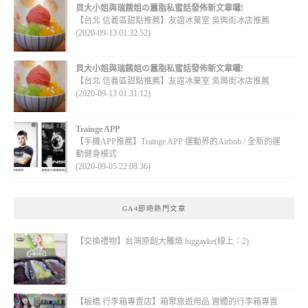
貝大小姐與瑞餚姐の囂脂私蜜話發佈新文章囉!
【台北 信義區甜點推薦】友誼冰菓室 吳興街冰店推薦
(2020-09-13 01:32:52)
貝大小姐與瑞餚姐の囂脂私蜜話發佈新文章囉!
【台北 信義區甜點推薦】友誼冰菓室 吳興街冰店推薦
(2020-09-13 01:31:12)
Trainge APP
【手機APP推薦】Trainge APP 運動界的Airbnb / 全新的運
動健身模式
(2020-09-05 22:08:36)
GA4即時熱門文章
【交換禮物】台灣原創大雕燒 biggayke(線上：2)
【板橋 行李箱專賣店】箱聚旅遊用品 實體的行李箱專賣