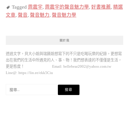
Tagged
周震宇
,
周震宇的聲音魅力學
,
好書推薦
,
精選
文章
,
聲音
,
聲音魅力
,
聲音魅力學
關於我
透過文字，貝大小姐與瑞餚姐想寫下的不只是吃喝玩樂的紀錄，更想寫
出在我們的生活中所遇見的人、事、物！我們想表達的不僅僅是生活，
更是態度！ Email:
bellebear2002@yahoo.com.tw
Line@: https://lin.ee/ekk5Ciu
搜
尋
關
鍵
字: