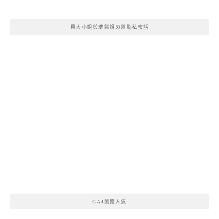
貝大小姐與瑞餚姐の囂脂私蜜話
GA4瀏覽人氣