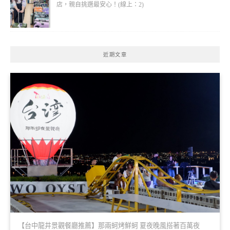
店，親自挑選最安心！(線上：2)
近期文章
【台中龍井景觀餐廳推薦】那兩蚵烤鮮蚵 夏夜晚風搭著百萬夜