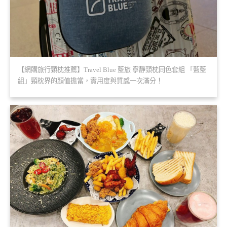
【網購旅行頸枕推薦】Travel Blue 藍旅 寧靜頸枕同色套組 「藍藍
組」頸枕界的顏值擔當，實用度與質感一次滿分！