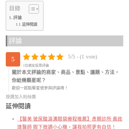
目錄
評論
延伸閱讀
評論
5/5 - (1 vote)
5
1位網友投票評論
關於本文評論的商家、商品、景點、議題、方法，
你給幾顆星呢？
歡迎一起點擊星號參與評論唷！
按讚加入粉絲團
延伸閱讀
【醫美 玻尿酸淚溝眼袋療程推薦】彥靚診所 黃政
達醫師 眼下微調小心機，讓我拍照更有自信！