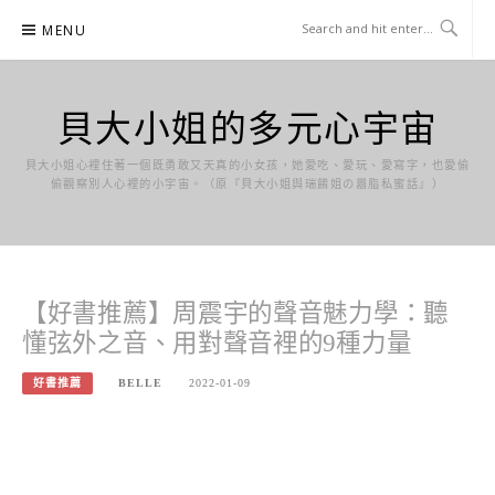
Skip
MENU
to
content
貝大小姐的多元心宇宙
貝大小姐心裡住著一個既勇敢又天真的小女孩，她愛吃、愛玩、愛寫字，也愛偷
偷觀察別人心裡的小宇宙。（原『貝大小姐與瑞餚姐の囂脂私蜜話』）
【好書推薦】周震宇的聲音魅力學：聽
懂弦外之音、用對聲音裡的9種力量
好書推薦
BELLE
2022-01-09