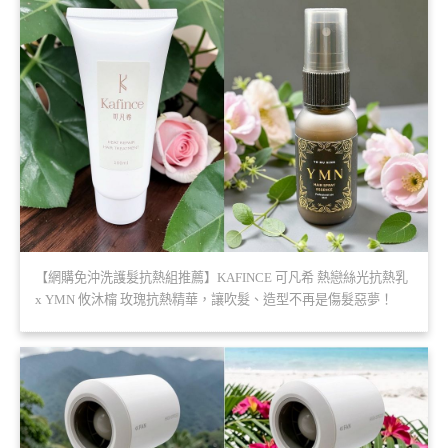
【網購免沖洗護髮抗熱組推薦】KAFINCE 可凡希 熱戀絲光抗熱乳
x YMN 攸沐橣 玫瑰抗熱精華，讓吹髮、造型不再是傷髮惡夢！