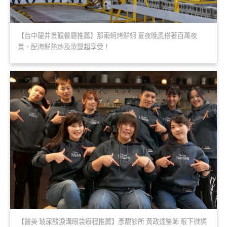
【台中龍井景觀餐廳推薦】那兩蚵烤鮮蚵 夏夜晚風搭著百萬夜
景、配海鮮熱炒及歌聲超享受！
【醫美 玻尿酸淚溝眼袋療程推薦】彥靚診所 黃政達醫師 眼下微調