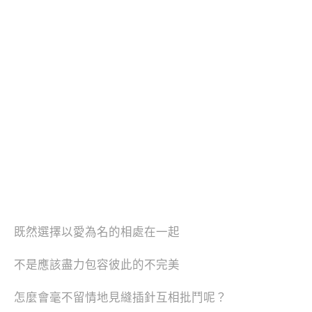
既然選擇以愛為名的相處在一起
不是應該盡力包容彼此的不完美
怎麼會毫不留情地見縫插針互相批鬥呢？