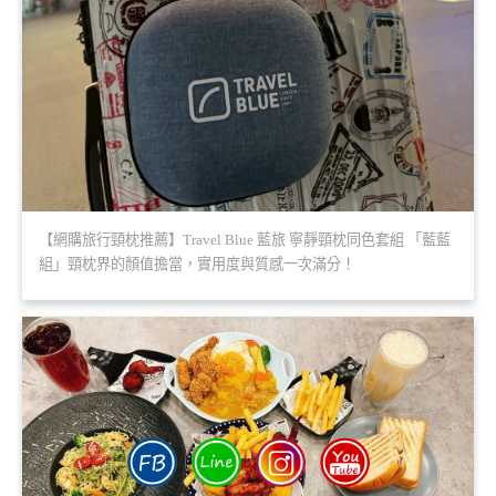
【網購旅行頸枕推薦】Travel Blue 藍旅 寧靜頸枕同色套組 「藍藍
組」頸枕界的顏值擔當，實用度與質感一次滿分！