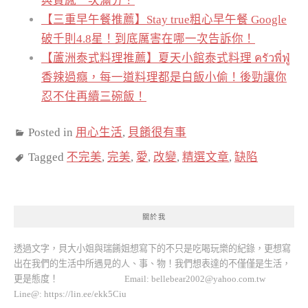
與質感一次滿分！
【三重早午餐推薦】Stay true粗心早午餐 Google
破千則4.8星！到底厲害在哪一次告訴你！
【蘆洲泰式料理推薦】夏天小館泰式料理 ครัวพี่ฟู่
香辣過癮，每一道料理都是白飯小偷！後勁讓你
忍不住再續三碗飯！
Posted in
用心生活
,
貝餚很有事
Tagged
不完美
,
完美
,
愛
,
改變
,
精選文章
,
缺陷
關於我
透過文字，貝大小姐與瑞餚姐想寫下的不只是吃喝玩樂的紀錄，更想寫
出在我們的生活中所遇見的人、事、物！我們想表達的不僅僅是生活，
更是態度！ Email:
bellebear2002@yahoo.com.tw
Line@: https://lin.ee/ekk5Ciu