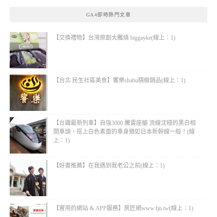
GA4即時熱門文章
【交換禮物】台灣原創大雕燒 biggayke(線上：1)
【台北 民生社區美食】饗樂shabu精緻鍋品(線上：1)
【台鐵最新列車】自強3000 騰雲座艙 流線沈穩的黑白相
間車頭，搭上白色素面的車身猶如日本新幹線一般！(線
上：1)
【好書推薦】在我遇到我老公之前(線上：1)
【實用的網站 & APP服務】房匠網www.fjn.tw(線上：1)