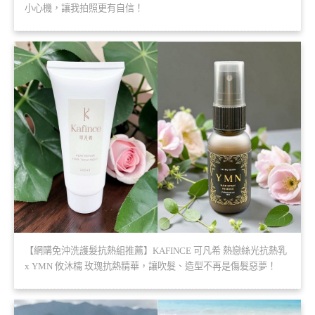
小心機，讓我拍照更有自信！
【網購免沖洗護髮抗熱組推薦】KAFINCE 可凡希 熱戀絲光抗熱乳
x YMN 攸沐橣 玫瑰抗熱精華，讓吹髮、造型不再是傷髮惡夢！