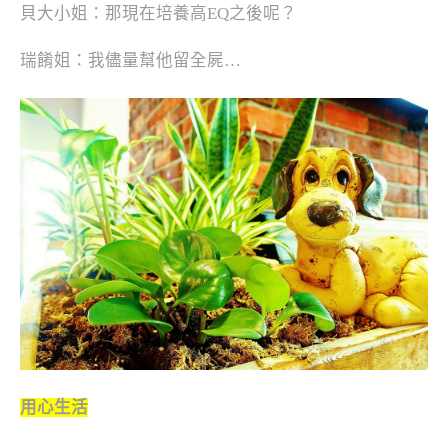
貝大小姐：那現在培養高EQ之後呢？
瑞餚姐：我儘量幫他留全屍…
用心生活