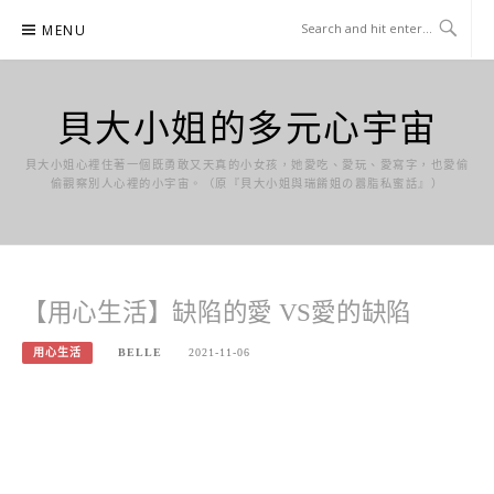
Skip
MENU
to
content
貝大小姐的多元心宇宙
貝大小姐心裡住著一個既勇敢又天真的小女孩，她愛吃、愛玩、愛寫字，也愛偷
偷觀察別人心裡的小宇宙。（原『貝大小姐與瑞餚姐の囂脂私蜜話』）
【用心生活】缺陷的愛 VS愛的缺陷
用心生活
BELLE
2021-11-06