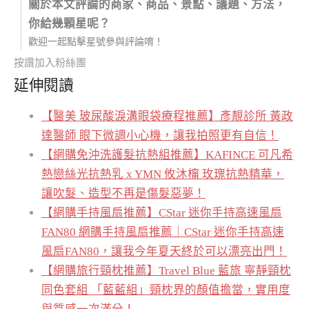
關於本文評論的商家、商品、景點、議題、方法，
你給幾顆星呢？
歡迎一起點擊星號參與評論唷！
按讚加入粉絲團
延伸閱讀
【醫美 玻尿酸淚溝眼袋療程推薦】彥靚診所 黃政
達醫師 眼下微調小心機，讓我拍照更有自信！
【網購免沖洗護髮抗熱組推薦】KAFINCE 可凡希
熱戀絲光抗熱乳 x YMN 攸沐橣 玫瑰抗熱精華，
讓吹髮、造型不再是傷髮惡夢！
【網購手持風扇推薦】CStar 迷你手持高速風扇
FAN80 網購手持風扇推薦｜CStar 迷你手持高速
風扇FAN80，讓我今年夏天終於可以漂亮出門！
【網購旅行頸枕推薦】Travel Blue 藍旅 寧靜頸枕
同色套組 「藍藍組」頸枕界的顏值擔當，實用度