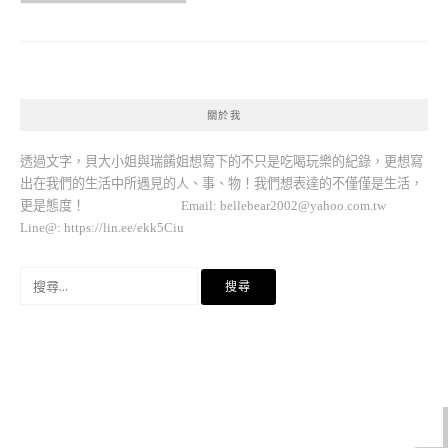
關於我
透過文字，貝大小姐與瑞餚姐想寫下的不只是吃喝玩樂的紀錄，更想寫
出在我們的生活中所遇見的人、事、物！我們想表達的不僅僅是生活，
更是態度！ Email:
bellebear2002@yahoo.com.tw
Line@: https://lin.ee/ekk5Ciu
搜
尋
關
鍵
字: