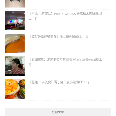
【台北 小巨蛋站】BRICK WORKS 樂高積木咖啡廳(線
上：1)
【歌詩達幸運號美食】海上撈火鍋(線上：1)
【泰國電影】未來的彼方有我嗎 Where We Belong(線上：
1)
【花蓮 市區美食】瑪丁娜印度小館(線上：1)
近期文章