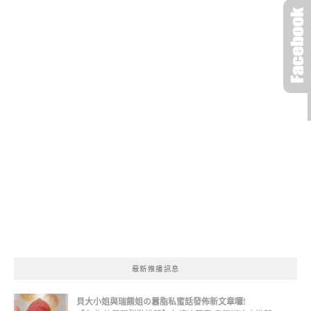
最新推播訊息
貝大小姐與瑞餚姐の囂脂私蜜話發佈新文章囉!