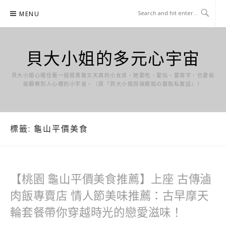
Skip
MENU
to
content
貝大小姐的多元心宇宙
貝大小姐心裡住著一個既勇敢又天真的小女孩，她愛吃、愛玩、愛寫字，也愛偷
偷觀察別人心裡的小宇宙。（原『貝大小姐與瑞餚姐の囂脂私蜜話』）
標籤:
龜山平價美食
【桃園 龜山平價美食推薦】上座 古傳滷
肉飯專賣店 情人節美味推薦：古早摩天
輪套餐帶你穿越時光的戀愛滋味！