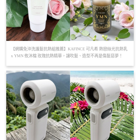
【網購免沖洗護髮抗熱組推薦】KAFINCE 可凡希 熱戀絲光抗熱乳
x YMN 攸沐橣 玫瑰抗熱精華，讓吹髮、造型不再是傷髮惡夢！