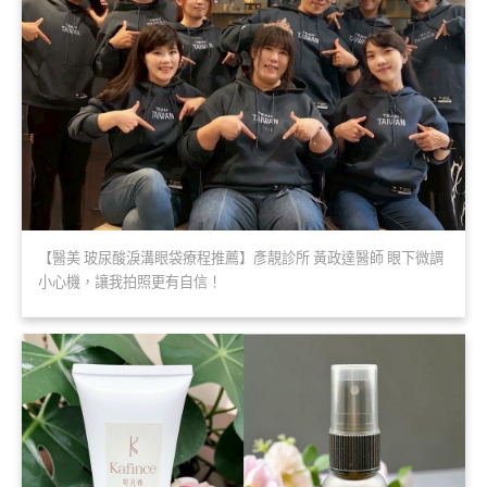
【醫美 玻尿酸淚溝眼袋療程推薦】彥靚診所 黃政達醫師 眼下微調
小心機，讓我拍照更有自信！