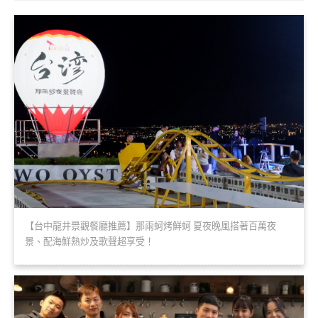
【台中龍井景觀餐廳推薦】那兩蚵烤鮮蚵 夏夜晚風搭著百萬夜
景、配海鮮熱炒及歌聲超享受！