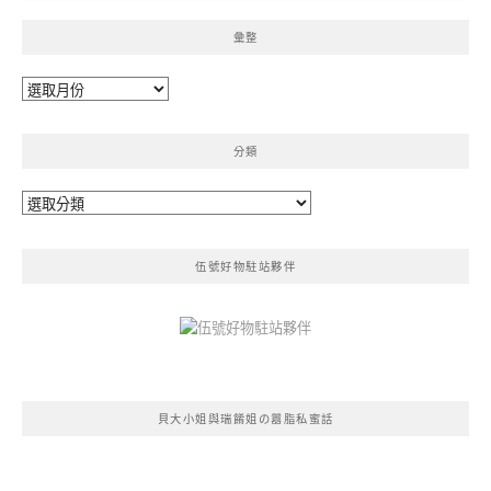
彙整
彙
整
分類
分
類
伍號好物駐站夥伴
貝大小姐與瑞餚姐の囂脂私蜜話