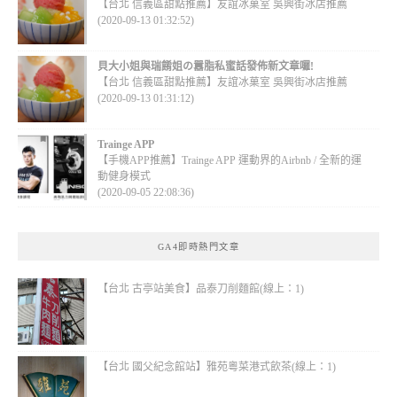
【台北 信義區甜點推薦】友誼冰菓室 吳興街冰店推薦
(2020-09-13 01:32:52)
貝大小姐與瑞餚姐の囂脂私蜜話發佈新文章囉!
【台北 信義區甜點推薦】友誼冰菓室 吳興街冰店推薦
(2020-09-13 01:31:12)
Trainge APP
【手機APP推薦】Trainge APP 運動界的Airbnb / 全新的運
動健身模式
(2020-09-05 22:08:36)
GA4即時熱門文章
【台北 古亭站美食】品泰刀削麵館(線上：1)
【台北 國父紀念館站】雅苑粵菜港式飲茶(線上：1)