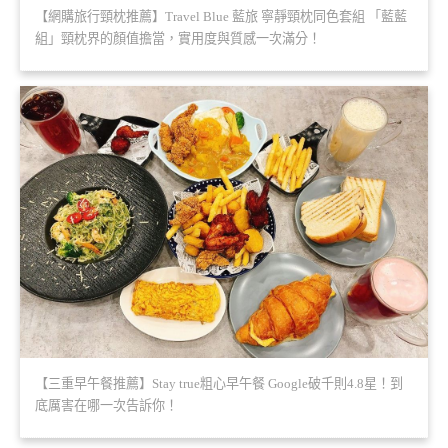
【網購旅行頸枕推薦】Travel Blue 藍旅 寧靜頸枕同色套組 「藍藍
組」頸枕界的顏值擔當，實用度與質感一次滿分！
【三重早午餐推薦】Stay true粗心早午餐 Google破千則4.8星！到
底厲害在哪一次告訴你！