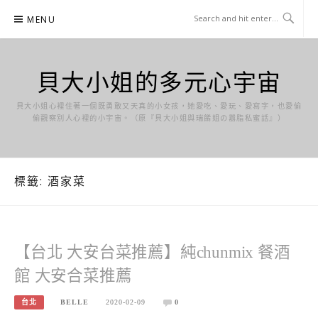
Skip
MENU
to
content
貝大小姐的多元心宇宙
貝大小姐心裡住著一個既勇敢又天真的小女孩，她愛吃、愛玩、愛寫字，也愛偷
偷觀察別人心裡的小宇宙。（原『貝大小姐與瑞餚姐の囂脂私蜜話』）
標籤:
酒家菜
【台北 大安台菜推薦】純chunmix 餐酒
館 大安合菜推薦
台北
BELLE
2020-02-09
0