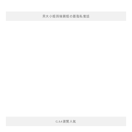
貝大小姐與瑞餚姐の囂脂私蜜話
GA4瀏覽人氣