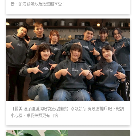
景、配海鮮熱炒及歌聲超享受！
【醫美 玻尿酸淚溝眼袋療程推薦】彥靚診所 黃政達醫師 眼下微調
小心機，讓我拍照更有自信！