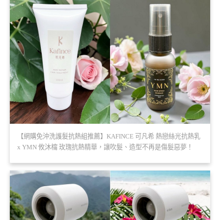
【網購免沖洗護髮抗熱組推薦】KAFINCE 可凡希 熱戀絲光抗熱乳
x YMN 攸沐橣 玫瑰抗熱精華，讓吹髮、造型不再是傷髮惡夢！