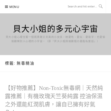
Skip
MENU
to
content
貝大小姐的多元心宇宙
貝大小姐心裡住著一個既勇敢又天真的小女孩，她愛吃、愛玩、愛寫字，也愛偷
偷觀察別人心裡的小宇宙。（原『貝大小姐與瑞餚姐の囂脂私蜜話』）
標籤:
無毒精油
【好物推薦】Non-Toxic無毒網｜天然純
露推薦｜有機玫瑰天竺葵純露 控油保濕
之外還能紅潤肌膚，讓自已擁有好氣