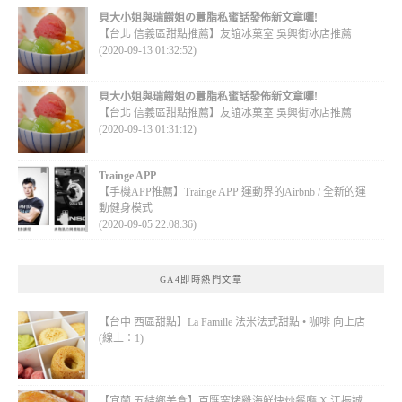
貝大小姐與瑞餚姐の囂脂私蜜話發佈新文章囉!
【台北 信義區甜點推薦】友誼冰菓室 吳興街冰店推薦
(2020-09-13 01:32:52)
貝大小姐與瑞餚姐の囂脂私蜜話發佈新文章囉!
【台北 信義區甜點推薦】友誼冰菓室 吳興街冰店推薦
(2020-09-13 01:31:12)
Trainge APP
【手機APP推薦】Trainge APP 運動界的Airbnb / 全新的運
動健身模式
(2020-09-05 22:08:36)
GA4即時熱門文章
【台中 西區甜點】La Famille 法米法式甜點 • 咖啡 向上店
(線上：1)
【宜蘭 五結鄉美食】百匯窯烤雞海鮮快炒餐廳 X 江振誠