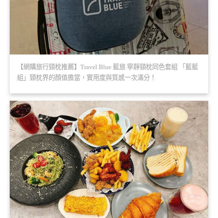
【網購旅行頸枕推薦】Travel Blue 藍旅 寧靜頸枕同色套組 「藍藍
組」頸枕界的顏值擔當，實用度與質感一次滿分！