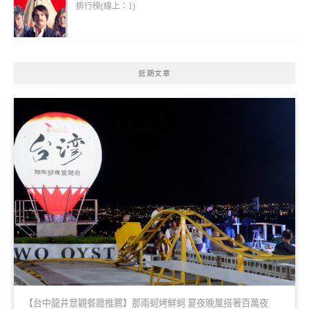
排行榜(線上：1)
近期文章
【台中龍井景觀餐廳推薦】那兩蚵烤鮮蚵 夏夜晚風搭著百萬夜