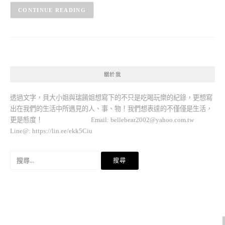
CONTINUE READING
關於我
透過文字，貝大小姐與瑞餚姐想寫下的不只是吃喝玩樂的紀錄，更想寫
出在我們的生活中所遇見的人、事、物！我們想表達的不僅僅是生活，
更是態度！ Email:
bellebear2002@yahoo.com.tw
Line@: https://lin.ee/ekk5Ciu
搜
尋
關
鍵
字: