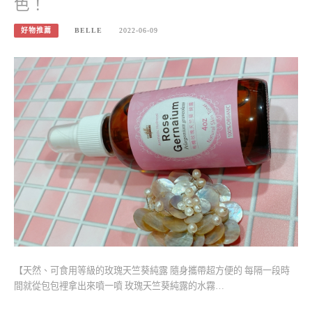
色！
好物推薦
BELLE
2022-06-09
【天然、可食用等級的玫瑰天竺葵純露 隨身攜帶超方便的 每隔一段時
間就從包包裡拿出來噴一噴 玫瑰天竺葵純露的水霧…