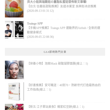
貝大小姐與瑞餚姐の囂脂私蜜話發佈新文章囉!
【台北 信義區甜點推薦】友誼冰菓室 吳興街冰店推薦
(2020-09-13 01:31:12)
Trainge APP
【手機APP推薦】Trainge APP 運動界的Airbnb / 全新的運
動健身模式
(2020-09-05 22:08:36)
GA4即時熱門文章
【保養小物】泡姬Mask 碳酸凝膠面膜(線上：1)
【好書推薦】安可職涯：40到70，熟齡世代打造最熱血的
工作指南(線上：1)
【新北 江子翠站美食】楊家紅豆餅(線上：1)