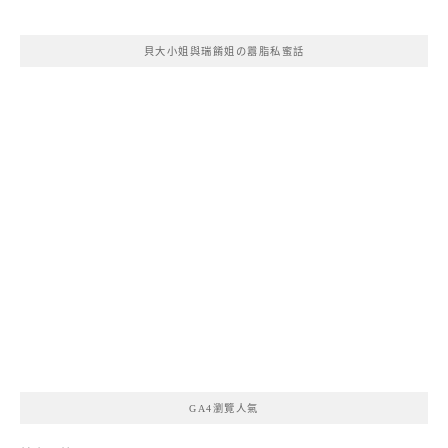
貝大小姐與瑞餚姐の囂脂私蜜話
GA4瀏覽人氣