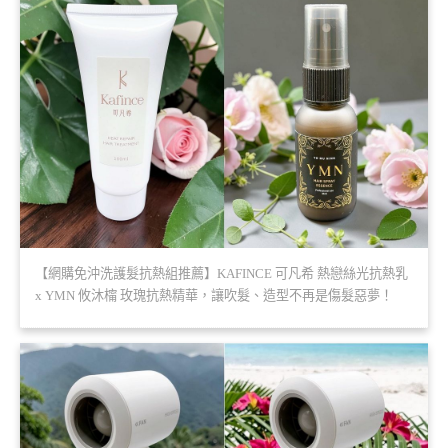
【網購免沖洗護髮抗熱組推薦】KAFINCE 可凡希 熱戀絲光抗熱乳
x YMN 攸沐橣 玫瑰抗熱精華，讓吹髮、造型不再是傷髮惡夢！