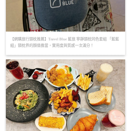
【網購旅行頸枕推薦】Travel Blue 藍旅 寧靜頸枕同色套組 「藍藍
組」頸枕界的顏值擔當，實用度與質感一次滿分！