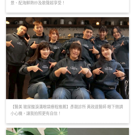
景、配海鮮熱炒及歌聲超享受！
【醫美 玻尿酸淚溝眼袋療程推薦】彥靚診所 黃政達醫師 眼下微調
小心機，讓我拍照更有自信！