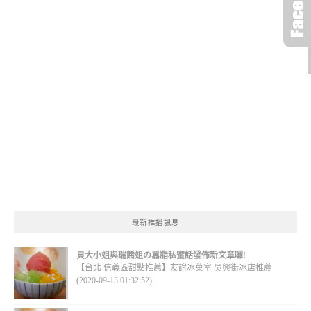
最新推播訊息
貝大小姐與瑞餚姐の囂脂私蜜話發佈新文章囉!
【台北 信義區甜點推薦】友誼冰菓室 吳興街冰店推薦
(2020-09-13 01:32:52)