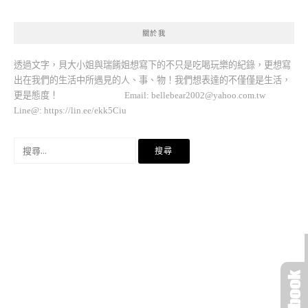
關於我
透過文字，貝大小姐與瑞餚姐想寫下的不只是吃喝玩樂的紀錄，更想寫
出在我們的生活中所遇見的人、事、物！我們想表達的不僅僅是生活，
更是態度！ Email:
bellebear2002@yahoo.com.tw
Line@: https://lin.ee/ekk5Ciu
搜
尋
關
鍵
字: