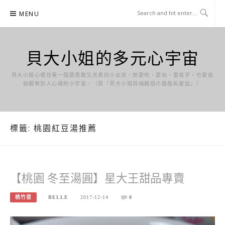
Skip
MENU
to
content
貝大小姐的多元心宇宙
貝大小姐心裡住著一個既勇敢又天真的小女孩，她愛吃、愛玩、愛寫字，也愛偷
偷觀察別人心裡的小宇宙。（原『貝大小姐與瑞餚姐の囂脂私蜜話』）
標籤:
桃園紅豆湯推薦
【桃園 冬至湯圓】星大王甜品專賣
桃竹苗
BELLE
2017-12-14
0