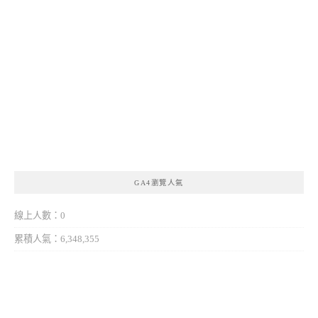
GA4瀏覽人氣
線上人數：0
累積人氣：6,348,355