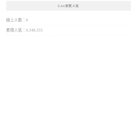
GA4瀏覽人氣
線上人數：0
累積人氣：6,348,355