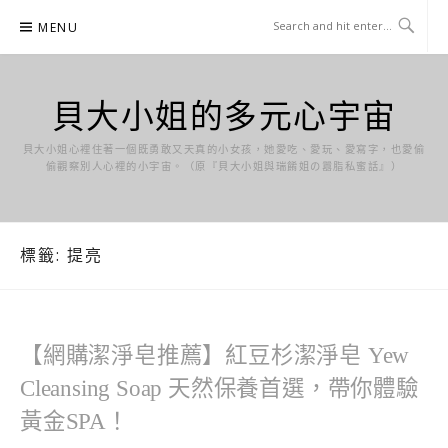
Skip
MENU
to
content
貝大小姐的多元心宇宙
貝大小姐心裡住著一個既勇敢又天真的小女孩，她愛吃、愛玩、愛寫字，也愛偷
偷觀察別人心裡的小宇宙。（原『貝大小姐與瑞餚姐の囂脂私蜜話』）
標籤:
提亮
【網購潔淨皂推薦】紅豆杉潔淨皂 Yew
Cleansing Soap 天然保養首選，帶你體驗
黃金SPA！