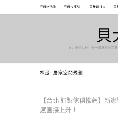
Skip
貝餚吃吃吃
貝餚去哪兒?
貝餚瞎拼去
貝
to
content
貝
貝大小姐心裡住著一個既勇敢又天
標籤:
居家空間規劃
【台北 訂製傢俱推薦】新家
感直接上升！