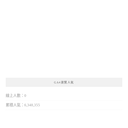
GA4瀏覽人氣
線上人數：0
累積人氣：6,348,355