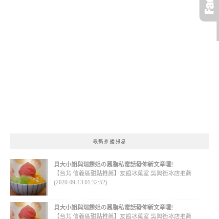
最新推播訊息
貝大小姐與瑞餚姐の囂脂私蜜話發佈新文章囉!
【台北 信義區甜點推薦】友誼冰菓室 吳興街冰店推薦
(2020-09-13 01:32:52)
貝大小姐與瑞餚姐の囂脂私蜜話發佈新文章囉!
【台北 信義區甜點推薦】友誼冰菓室 吳興街冰店推薦