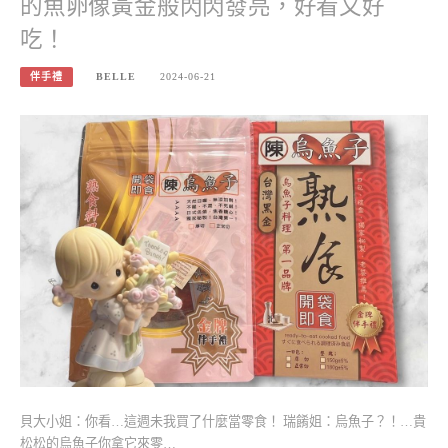
的魚卵像黃金般閃閃發亮，好看又好
吃！
伴手禮
BELLE
2024-06-21
貝大小姐：你看…這週未我買了什麼當零食！ 瑞餚姐：烏魚子？！…貴
松松的烏魚子你拿它來零…