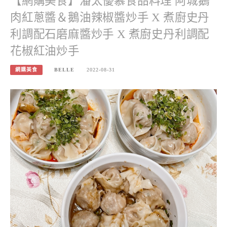
【網購美食】潘太優慕食品料理 阿城鵝
肉紅蔥醬＆鵝油辣椒醬炒手 X 煮廚史丹
利調配石磨麻醬炒手 X 煮廚史丹利調配
花椒紅油炒手
網購美食
BELLE
2022-08-31