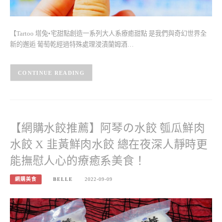
【Tartoo 塔兔•宅甜點創造一系列大人系療癒甜點 是我們與奇幻世界全
新的邂逅 葡萄乾經過特殊處理浸漬蘭姆酒…
CONTINUE READING
【網購水餃推薦】阿琴の水餃 瓠瓜鮮肉
水餃 X 韭黃鮮肉水餃 總在夜深人靜時更
能撫慰人心的療癒系美食！
網購美食
BELLE
2022-09-09