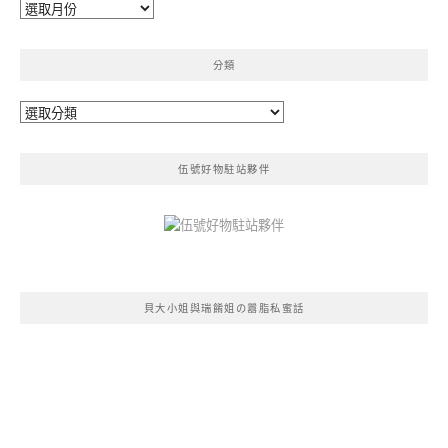
彙
整
分類
分
類
伍號好物駐站夥伴
貝大小姐與瑞餚姐の囂脂私蜜話