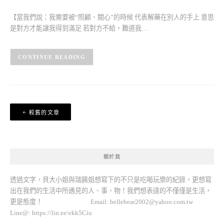
【當我們說：我需要被“照顧、關心”的時候 代表解藥在別人的手上 意思
是對方才能讓我得到滿足 若對方不給，難道我…
CONTINUE READING
文
較舊的文章
章
導
覽
關於我
透過文字，貝大小姐與瑞餚姐想寫下的不只是吃喝玩樂的紀錄，更想寫
出在我們的生活中所遇見的人、事、物！我們想表達的不僅僅是生活，
更是態度！ Email:
bellebear2002@yahoo.com.tw
Line@: https://lin.ee/ekk5Ciu