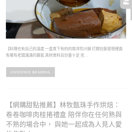
【料理也有自己的溫度 一盒食下有約的南洋叻沙鍋 打開包裝發現裡面
有著有老闆滿滿的霸氣 真材食料且份量十足 完…
CONTINUE READING
【網購甜點推薦】林牧甄珠手作烘焙：
卷卷咖啡肉桂捲禮盒 陪伴你在任何熟與
不熟的場合中， 與她一起成為人見人愛