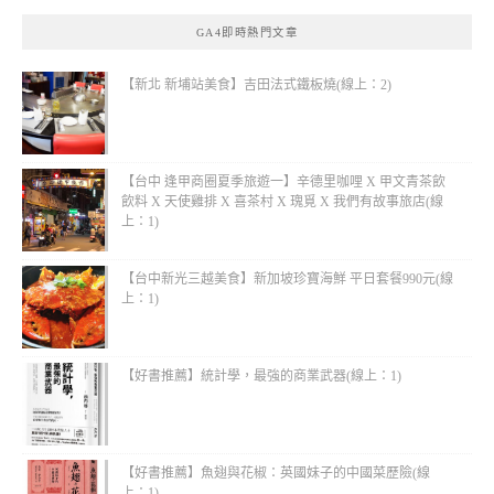
GA4即時熱門文章
【新北 新埔站美食】吉田法式鐵板燒(線上：2)
【台中 逢甲商圈夏季旅遊一】辛德里咖哩 X 甲文青茶飲
飲料 X 天使雞排 X 喜茶村 X 瑰覓 X 我們有故事旅店(線
上：1)
【台中新光三越美食】新加坡珍寶海鮮 平日套餐990元(線
上：1)
【好書推薦】統計學，最強的商業武器(線上：1)
【好書推薦】魚翅與花椒：英國妹子的中國菜歷險(線
上：1)