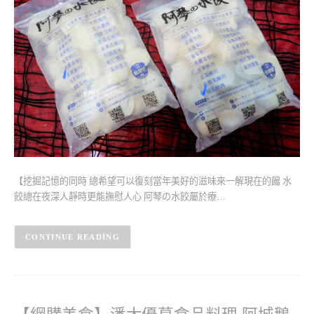
【挖掘記憶的同時 總希望可以復刻當年美好的滋味來一解現在的饞 水
餃總在夜深人靜時更能撫慰人心 阿琴の水餃屬於療…
CONTINUE READING