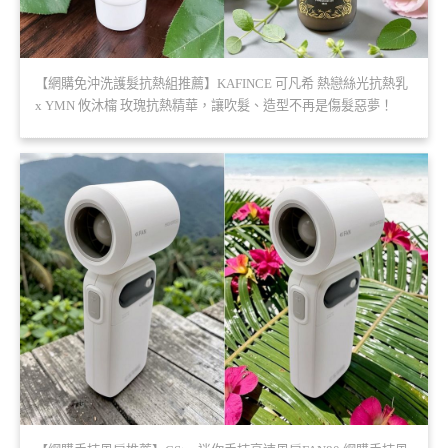
【網購免沖洗護髮抗熱組推薦】KAFINCE 可凡希 熱戀絲光抗熱乳
x YMN 攸沐橣 玫瑰抗熱精華，讓吹髮、造型不再是傷髮惡夢！