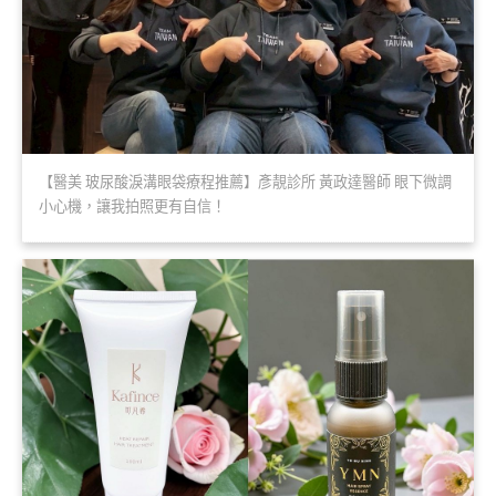
【醫美 玻尿酸淚溝眼袋療程推薦】彥靚診所 黃政達醫師 眼下微調
小心機，讓我拍照更有自信！