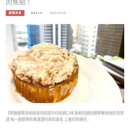
的焦點！
網購美食
BELLE
2022-10-18
【焦糖蘋果肉桂捲是肉桂捲中的經典口味 鬆軟的麵包體帶著微微的濕潤
感 每一層都帶有著濃濃的肉桂香氣 上層的焦糖在…