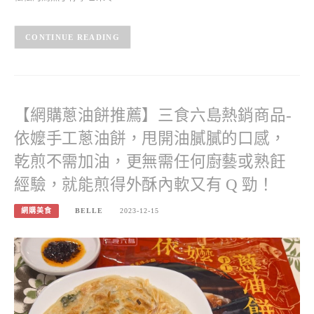
CONTINUE READING
【網購蔥油餅推薦】三食六島熱銷商品-
依嬤手工蔥油餅，甩開油膩膩的口感，
乾煎不需加油，更無需任何廚藝或熟飪
經驗，就能煎得外酥內軟又有 Q 勁！
網購美食
BELLE
2023-12-15