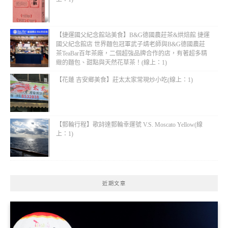
【捷運國父紀念館站美食】B&G德國農莊茶&烘焙館 捷運
國父紀念館店 世界麵包冠軍武子靖老師與B&G德國農莊
茶TeaBar百年茶廠，二個超強品牌合作的店，有著超多精
緻的麵包、甜點與天然花草茶！(線上：1)
【花蓮 吉安鄉美食】莊太太家常現炒小吃(線上：1)
【郵輪行程】歌詩達郵輪幸運號 V.S. Moscato Yellow(線
上：1)
近期文章