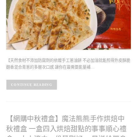
【天然食材不添加防腐劑的依嬤手工蔥油餅 不必加油就能煎得外皮酥脆
麵香混合青蔥的多層次口感 讓你在最需要能量補…
CONTINUE READING
【網購中秋禮盒】魔法熊熊手作烘焙中
秋禮盒 一盒四入烘焙甜點的事事順心禮