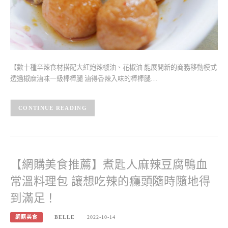
【數十種辛辣食材搭配大紅炮辣椒油、花椒油 能展開新的商務移動模式
透過椒麻滷味一級棒棒腿 滷得香辣入味的棒棒腿…
CONTINUE READING
【網購美食推薦】煮匙人麻辣豆腐鴨血
常溫料理包 讓想吃辣的癮頭隨時隨地得
到滿足！
網購美食
BELLE
2022-10-14