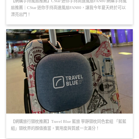
【網購手持風扇推薦】CStar 迷你手持高速風扇FAN80 網購手持風
扇推薦｜CStar 迷你手持高速風扇FAN80，讓我今年夏天終於可以
漂亮出門！
【網購旅行頸枕推薦】Travel Blue 藍旅 寧靜頸枕同色套組 「藍藍
組」頸枕界的顏值擔當，實用度與質感一次滿分！