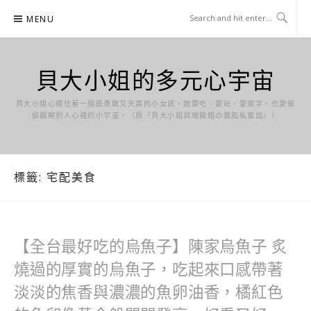
Skip
MENU
to
content
貝大小姐的多元心宇宙
貝大小姐心裡住著一個既勇敢又天真的小女孩，她愛吃、愛玩、愛寫字，也愛偷
偷觀察別人心裡的小宇宙。（原『貝大小姐與瑞餚姐の囂脂私蜜話』）
標籤:
宅配美食
【全台最好吃的烏魚子】陳家烏魚子 炙
燒過的厚實的烏魚子，吃起來口感帶著
淡淡的焦香與濃濃的魚卵油香，橘紅色