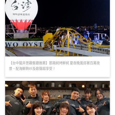
【台中龍井景觀餐廳推薦】那兩蚵烤鮮蚵 夏夜晚風搭著百萬夜
景、配海鮮熱炒及歌聲超享受！