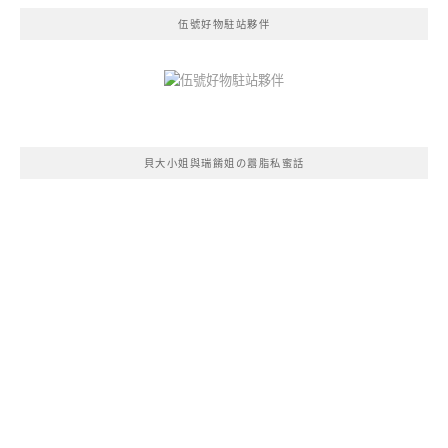
伍號好物駐站夥伴
貝大小姐與瑞餚姐の囂脂私蜜話