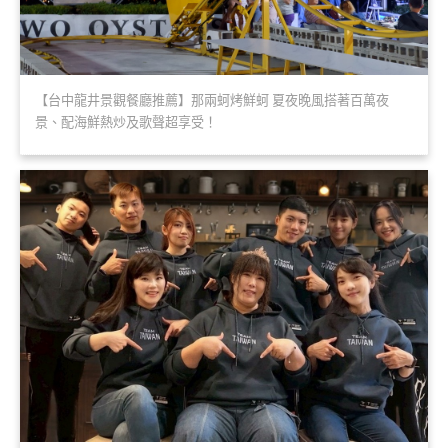
【台中龍井景觀餐廳推薦】那兩蚵烤鮮蚵 夏夜晚風搭著百萬夜
景、配海鮮熱炒及歌聲超享受！