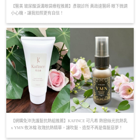
【醫美 玻尿酸淚溝眼袋療程推薦】彥靚診所 黃政達醫師 眼下微調
小心機，讓我拍照更有自信！
【網購免沖洗護髮抗熱組推薦】KAFINCE 可凡希 熱戀絲光抗熱乳
x YMN 攸沐橣 玫瑰抗熱精華，讓吹髮、造型不再是傷髮惡夢！