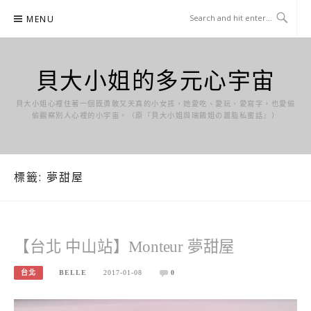
Skip
MENU
to
content
貝大小姐的多元心宇宙
貝大小姐心裡住著一個既勇敢又天真的小女孩，她愛吃、愛玩、愛寫字，也愛偷
偷觀察別人心裡的小宇宙。（原『貝大小姐與瑞餚姐の囂脂私蜜話』）
標籤:
夢甜屋
【台北 中山站】Monteur 夢甜屋
台北
BELLE
2017-01-08
0