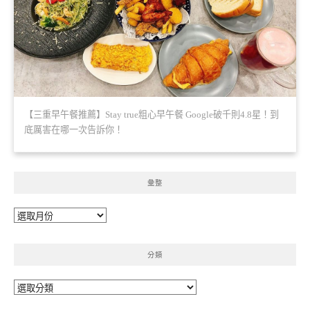
【三重早午餐推薦】Stay true粗心早午餐 Google破千則4.8星！到
底厲害在哪一次告訴你！
彙整
彙
整
分類
分
類