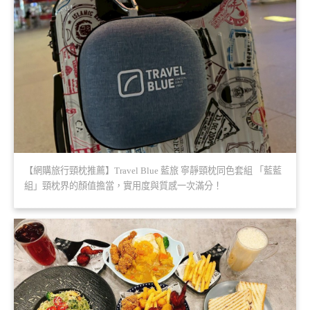
【網購旅行頸枕推薦】Travel Blue 藍旅 寧靜頸枕同色套組 「藍藍
組」頸枕界的顏值擔當，實用度與質感一次滿分！