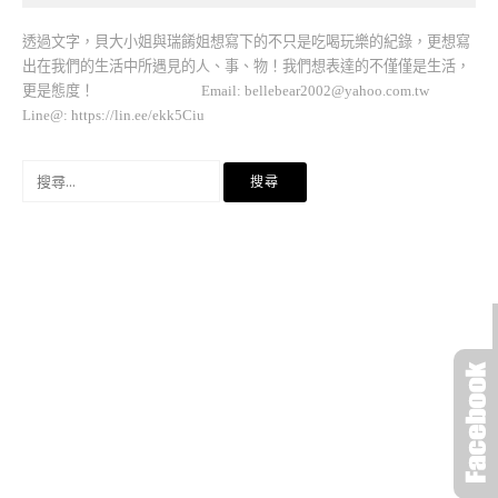
透過文字，貝大小姐與瑞餚姐想寫下的不只是吃喝玩樂的紀錄，更想寫
出在我們的生活中所遇見的人、事、物！我們想表達的不僅僅是生活，
更是態度！ Email:
bellebear2002@yahoo.com.tw
Line@: https://lin.ee/ekk5Ciu
搜
尋
關
鍵
字: